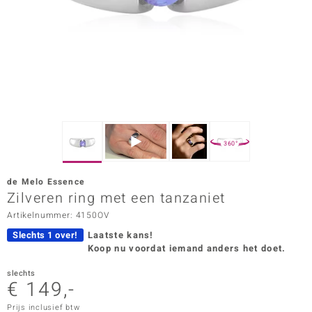
ana
Prince Designs
o
Chic
360°
d in Berlin
de Melo Essence
insell
Zilveren ring met een tanzaniet
Artikelnummer: 4150OV
n Vogue
Slechts 1 over!
Laatste kans!
e in Italy
Koop nu voordat iemand anders het doet.
o Paraíso
slechts
€ 149,-
izen
Prijs inclusief btw