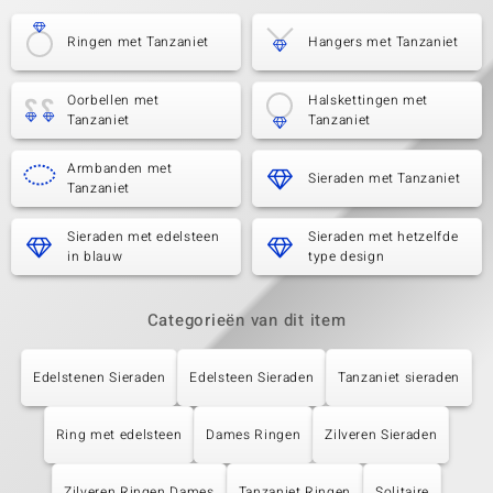
Ringen met Tanzaniet
Hangers met Tanzaniet
Oorbellen met
Halskettingen met
Tanzaniet
Tanzaniet
Armbanden met
Sieraden met Tanzaniet
Tanzaniet
Sieraden met edelsteen
Sieraden met hetzelfde
in blauw
type design
Categorieën van dit item
Edelstenen Sieraden
Edelsteen Sieraden
Tanzaniet sieraden
Ring met edelsteen
Dames Ringen
Zilveren Sieraden
Zilveren Ringen Dames
Tanzaniet Ringen
Solitaire