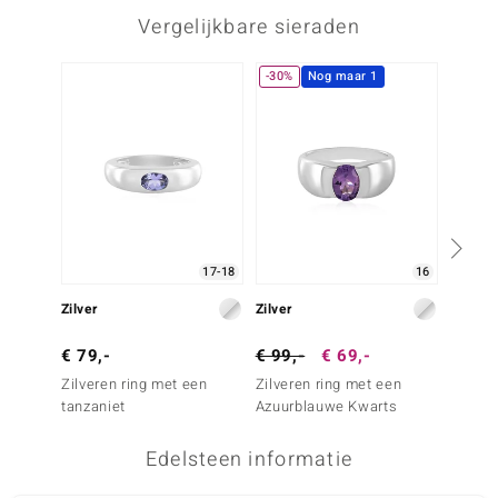
Vergelijkbare sieraden
-30%
Nog maar 1
-29%
17-18
16
Zilver
Zilver
Zilver
€ 79,-
€ 99,-
€ 69,-
€ 69,
Zilveren ring met een
Zilveren ring met een
Zilver
tanzaniet
Azuurblauwe Kwarts
Azuurb
Edelsteen informatie