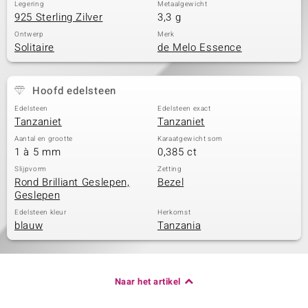
Legering
Metaalgewicht
925 Sterling Zilver
3,3 g
Ontwerp
Merk
Solitaire
de Melo Essence
Hoofd edelsteen
Edelsteen
Edelsteen exact
Tanzaniet
Tanzaniet
Aantal en grootte
Karaatgewicht som
1 à 5 mm
0,385 ct
Slijpvorm
Zetting
Rond Brilliant Geslepen,
Bezel
Geslepen
Edelsteen kleur
Herkomst
blauw
Tanzania
Naar het artikel