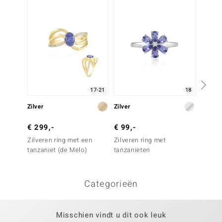
17-21
18
Zilver
Zilver
Zilver
€ 299,-
€ 99,-
€ 99,
Zilveren ring met een
Zilveren ring met
Zilver
tanzaniet (de Melo)
tanzanieten
tanzan
Categorieën
Misschien vindt u dit ook leuk