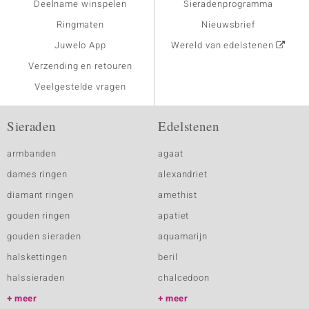
Deelname winspelen
Sieradenprogramma
Ringmaten
Nieuwsbrief
Juwelo App
Wereld van edelstenen
Verzending en retouren
Veelgestelde vragen
Sieraden
Edelstenen
armbanden
agaat
dames ringen
alexandriet
diamant ringen
amethist
gouden ringen
apatiet
gouden sieraden
aquamarijn
halskettingen
beril
halssieraden
chalcedoon
meer
meer