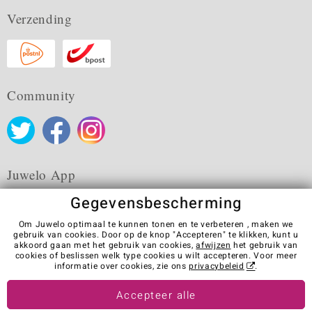
Verzending
Community
Juwelo App
Gegevensbescherming
Om Juwelo optimaal te kunnen tonen en te verbeteren , maken we
gebruik van cookies. Door op de knop "Accepteren" te klikken, kunt u
akkoord gaan met het gebruik van cookies,
afwijzen
het gebruik van
Algemene verkoopvoorwaarden
Privacybeleid
Cookies
cookies of beslissen welk type cookies u wilt accepteren. Voor meer
Colofon
Contact
Contract herroepen
informatie over cookies, zie ons
privacybeleid
.
Visit our stores in other countries:
Accepteer alle