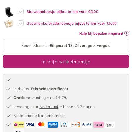
remonti
Sieradendoosje bijbestellen voor
€5,00
remonti
Geschenksieradendoosje bijbestellen voor
€5,00
uwelo
Hulp bij bepalen ringmaat
 Gems
Beschikbaar in
Ringmaat 18, Zilver, geel verguld
NO Collection
In mijn winkelmandje
va
Inclusief
Echtheidscertificaat
Gratis
verzending vanaf € 79,-
Levering naar
Nederland
binnen 3-7 dagen
Nederlandse klantenservice
Minerale