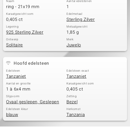
Naam
Aantal edelstenen
ring - 21x19 mm
1
Karaatgewicht som
Edelmetaal
0,405 ct
Sterling Zilver
Legering
Metaalgewicht
925 Sterling Zilver
1,85 g
Ontwerp
Merk
Solitaire
Juwelo
Hoofd edelsteen
Edelsteen
Edelsteen exact
Tanzaniet
Tanzaniet
Aantal en grootte
Karaatgewicht som
1 à 6x4 mm
0,405 ct
Slijpvorm
Zetting
Ovaal geslepen, Geslepen
Bezel
Edelsteen kleur
Herkomst
blauw
Tanzania