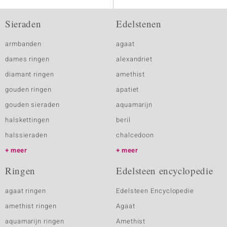
Sieraden
Edelstenen
armbanden
agaat
dames ringen
alexandriet
diamant ringen
amethist
gouden ringen
apatiet
gouden sieraden
aquamarijn
halskettingen
beril
halssieraden
chalcedoon
meer
meer
Ringen
Edelsteen encyclopedie
agaat ringen
Edelsteen Encyclopedie
amethist ringen
Agaat
aquamarijn ringen
Amethist