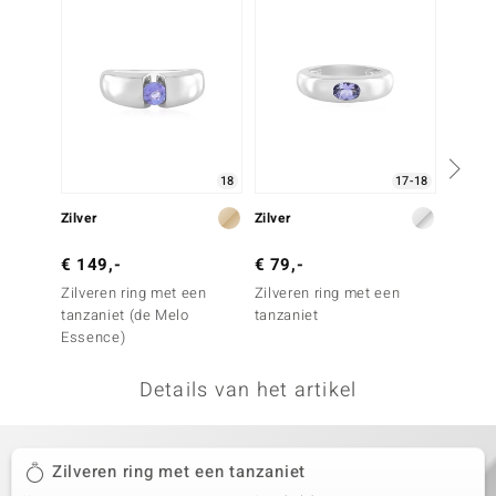
remonti
remonti
uwelo
 Gems
18
17-18
NO Collection
Zilver
Zilver
Zilver
va
€ 149,-
€ 79,-
€ 149
Zilveren ring met een
Zilveren ring met een
Zilver
tanzaniet (de Melo
tanzaniet
ioliet
Essence)
Details van het artikel
Minerale
Zilveren ring met een tanzaniet