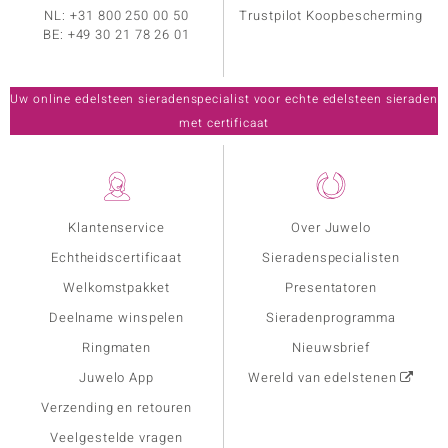
NL:
+31 800 250 00 50
Trustpilot Koopbescherming
BE:
+49 30 21 78 26 01
Uw online edelsteen sieradenspecialist voor echte edelsteen sieraden
met certificaat
Klantenservice
Over Juwelo
Echtheidscertificaat
Sieradenspecialisten
Welkomstpakket
Presentatoren
Deelname winspelen
Sieradenprogramma
Ringmaten
Nieuwsbrief
Juwelo App
Wereld van edelstenen
Verzending en retouren
Veelgestelde vragen