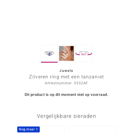
ana
Prince Designs
o
360°
Chic
d in Berlin
Juwelo
Zilveren ring met een tanzaniet
insell
Artikelnummer: 3552AF
n Vogue
Dit product is op dit moment niet op voorraad.
e in Italy
Vergelijkbare sieraden
o Paraíso
izen
Nog maar 1