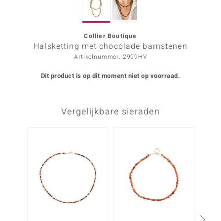
ana
Collier Boutique
Halsketting met chocolade barnstenen
Prince Designs
Artikelnummer: 2999HV
o
Dit product is op dit moment niet op voorraad.
Chic
Vergelijkbare sieraden
d in Berlin
insell
n Vogue
e in Italy
o Paraíso
izen