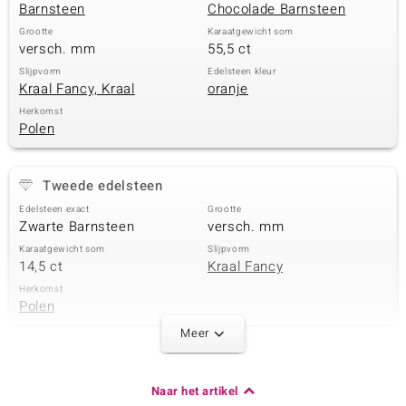
Barnsteen
Chocolade Barnsteen
Grootte
Karaatgewicht som
versch. mm
55,5 ct
Slijpvorm
Edelsteen kleur
Kraal Fancy, Kraal
oranje
Herkomst
Polen
Tweede edelsteen
Edelsteen exact
Grootte
Zwarte Barnsteen
versch. mm
Karaatgewicht som
Slijpvorm
14,5 ct
Kraal Fancy
Herkomst
Polen
Meer
Derde edelsteen
Edelsteen exact
Grootte
Naar het artikel
Gele Barnsteen
versch. mm