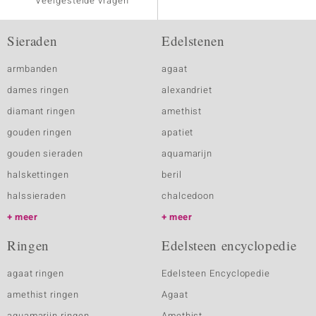
Veelgestelde vragen
Sieraden
Edelstenen
armbanden
agaat
dames ringen
alexandriet
diamant ringen
amethist
gouden ringen
apatiet
gouden sieraden
aquamarijn
halskettingen
beril
halssieraden
chalcedoon
meer
meer
Ringen
Edelsteen encyclopedie
agaat ringen
Edelsteen Encyclopedie
amethist ringen
Agaat
aquamarijn ringen
Amethist