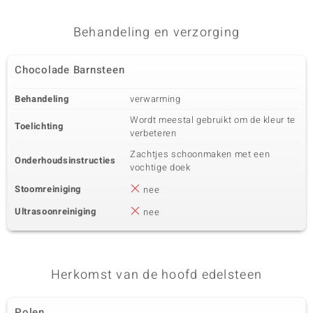
Karaatgewicht som
Slijpvorm
15 ct
Kraal Fancy
Behandeling en verzorging
Herkomst
Polen
Chocolade Barnsteen
Behandeling
verwarming
Wordt meestal gebruikt om de kleur te
Toelichting
verbeteren
Zachtjes schoonmaken met een
Onderhoudsinstructies
vochtige doek
Stoomreiniging
nee
Ultrasoonreiniging
nee
Herkomst van de hoofd edelsteen
Polen