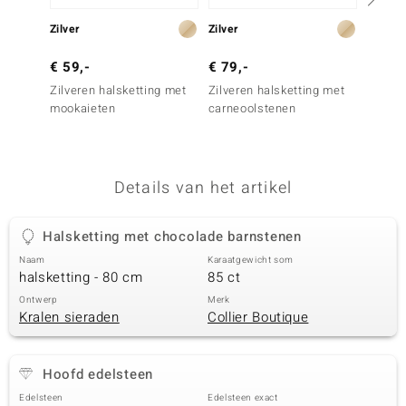
remonti
Zilver
Zilver
Zilver
remonti
€ 59,-
€ 79,-
€ 99,
Zilveren halsketting met
Zilveren halsketting met
Zilver
uwelo
mookaieten
carneoolstenen
carneo
 Gems
NO Collection
Details van het artikel
va
Halsketting met chocolade barnstenen
Naam
Karaatgewicht som
halsketting - 80 cm
85 ct
Ontwerp
Merk
Kralen sieraden
Collier Boutique
Minerale
Hoofd edelsteen
Edelsteen
Edelsteen exact