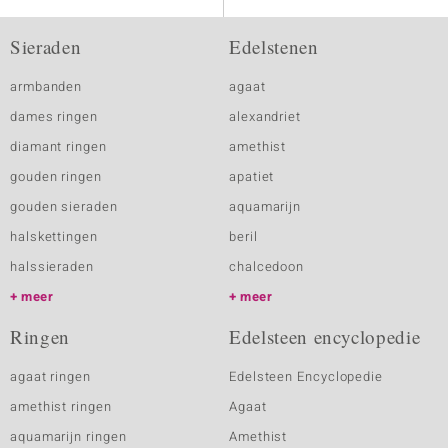
Sieraden
Edelstenen
armbanden
agaat
dames ringen
alexandriet
diamant ringen
amethist
gouden ringen
apatiet
gouden sieraden
aquamarijn
halskettingen
beril
halssieraden
chalcedoon
meer
meer
Ringen
Edelsteen encyclopedie
agaat ringen
Edelsteen Encyclopedie
amethist ringen
Agaat
aquamarijn ringen
Amethist