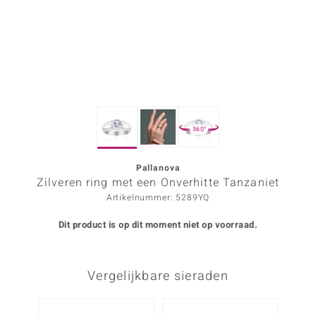
ana
Prince Designs
o
360°
Chic
d in Berlin
Pallanova
Zilveren ring met een Onverhitte Tanzaniet
insell
Artikelnummer: 5289YQ
n Vogue
Dit product is op dit moment niet op voorraad.
e in Italy
Vergelijkbare sieraden
o Paraíso
izen