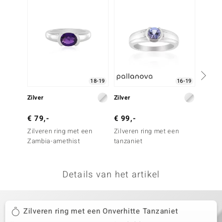
remonti
remonti
uwelo
 Gems
18-19
16-19
NO Collection
Zilver
Zilver
Zilver
va
€ 79,-
€ 99,-
€ 69,
Zilveren ring met een
Zilveren ring met een
Zilver
Zambia-amethist
tanzaniet
tanzan
Details van het artikel
Minerale
Zilveren ring met een Onverhitte Tanzaniet