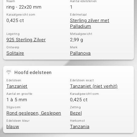
Naam
Aantal edelstenen
ring - 22x20 mm
1
Karaatgewicht som
Edelmetaal
0,425 ct
Sterling zilver met
Palladium
Legering
Metaalgewicht
925 Sterling Zilver
2,99 g
Ontwerp
Merk
Solitaire
Pallanova
Hoofd edelsteen
Edelsteen
Edelsteen exact
Tanzaniet
Tanzaniet (niet verhit)
Aantal en grootte
Karaatgewicht som
1 à 5 mm
0,425 ct
Slijpvorm
Zetting
Rond geslepen, Geslepen
Bezel
Edelsteen kleur
Herkomst
blauw
Tanzania