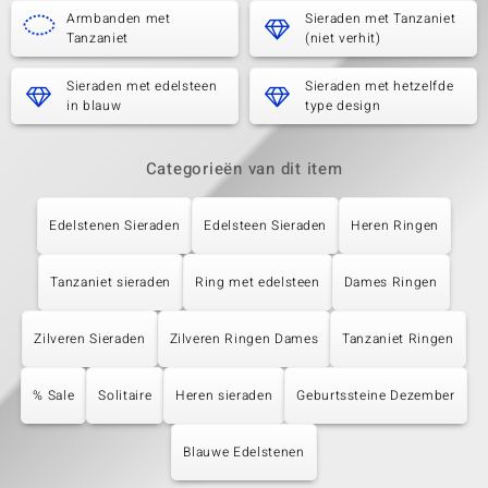
Armbanden met
Sieraden met Tanzaniet
Tanzaniet
(niet verhit)
Sieraden met edelsteen
Sieraden met hetzelfde
in blauw
type design
Categorieën van dit item
Edelstenen Sieraden
Edelsteen Sieraden
Heren Ringen
Tanzaniet sieraden
Ring met edelsteen
Dames Ringen
Zilveren Sieraden
Zilveren Ringen Dames
Tanzaniet Ringen
% Sale
Solitaire
Heren sieraden
Geburtssteine Dezember
Blauwe Edelstenen