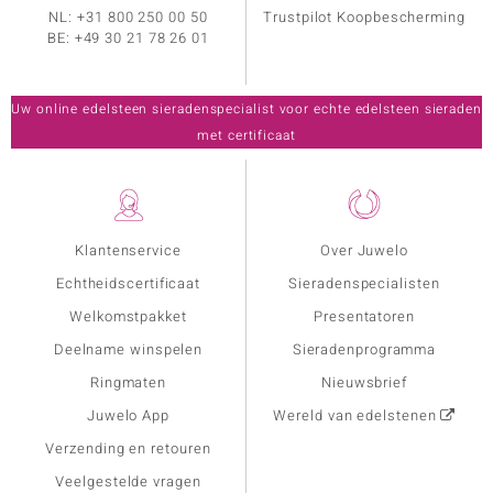
NL:
+31 800 250 00 50
Trustpilot Koopbescherming
BE:
+49 30 21 78 26 01
Uw online edelsteen sieradenspecialist voor echte edelsteen sieraden
met certificaat
Klantenservice
Over Juwelo
Echtheidscertificaat
Sieradenspecialisten
Welkomstpakket
Presentatoren
Deelname winspelen
Sieradenprogramma
Ringmaten
Nieuwsbrief
Juwelo App
Wereld van edelstenen
Verzending en retouren
Veelgestelde vragen