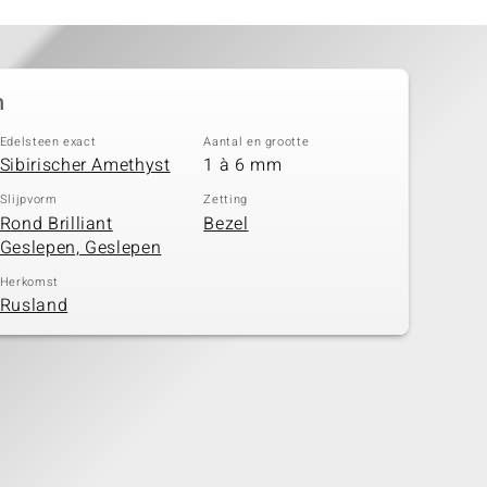
n
Edelsteen exact
Aantal en grootte
Sibirischer Amethyst
1 à 6 mm
Slijpvorm
Zetting
Rond Brilliant
Bezel
Geslepen, Geslepen
Herkomst
Rusland