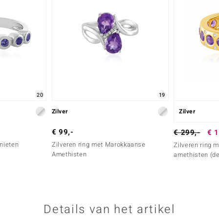
20
19
Zilver
Zilver
€ 99,-
€ 299,-
€ 1
anieten
Zilveren ring met Marokkaanse
Zilveren ring 
Amethisten
amethisten (d
Details van het artikel