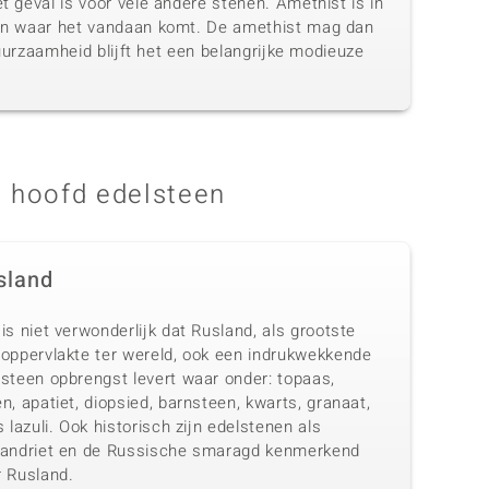
t geval is voor vele andere stenen. Amethist is in
 van waar het vandaan komt. De amethist mag dan
duurzaamheid blijft het een belangrijke modieuze
 hoofd edelsteen
sland
is niet verwonderlijk dat Rusland, als grootste
doppervlakte ter wereld, ook een indrukwekkende
lsteen opbrengst levert waar onder: topaas,
n, apatiet, diopsied, barnsteen, kwarts, granaat,
s lazuli. Ook historisch zijn edelstenen als
xandriet en de Russische smaragd kenmerkend
r Rusland.