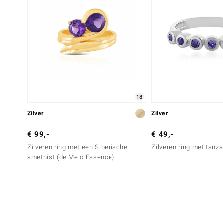
18
Zilver
Zilver
€ 99,-
€ 49,-
Zilveren ring met een Siberische
Zilveren ring met tanz
amethist (de Melo Essence)