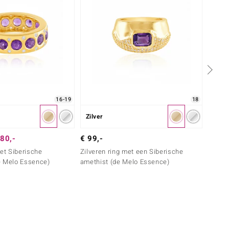
16-19
18
Zilver
Zilver
€ 69,
80,-
€ 99,-
Zilver
met Siberische
Zilveren ring met een Siberische
Ameth
e Melo Essence)
amethist (de Melo Essence)