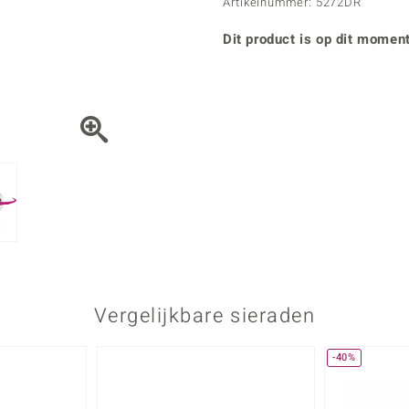
Parel
Kwarts
Artikelnummer: 5272DR
♦ Zilveren ringen
Vitale Minerale
Topaas
Turkoo
♦ Zilveren oorbellen
Dit product is op dit moment
♦ Zilveren hangers
♦ Zilveren armbanden
♦ Zilveren kettingen
Blauw
Groen
Platina sieraden
Vergelijkbare sieraden
-40%