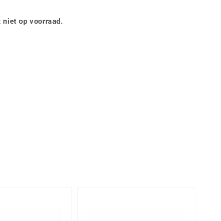
Rhodoliet
Sieraden in varianten
is
Toermalijn
Ringmaten
 niet op voorraad.
Geel
-29%