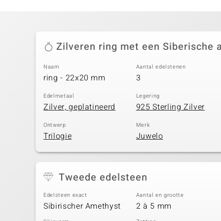
Zilveren ring met een Siberische 
Naam
Aantal edelstenen
ring - 22x20 mm
3
Edelmetaal
Legering
Zilver, geplatineerd
925 Sterling Zilver
Ontwerp
Merk
Trilogie
Juwelo
Tweede edelsteen
Edelsteen exact
Aantal en grootte
Sibirischer Amethyst
2 à 5 mm