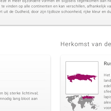
u deze in meer bijzondere vormen en slijpsels tegenkomen dan he
te vinden op alle continenten en kan verschillen, afhankelijk
rt uit de Oudheid, door zijn tijdloze schoonheid, rijke kleur en 
Herkomst van de
Ru
Het 
lan
ede
sfee
bij sterke lichtinval;
lapi
onnodig lang bloot aan
ale
voo