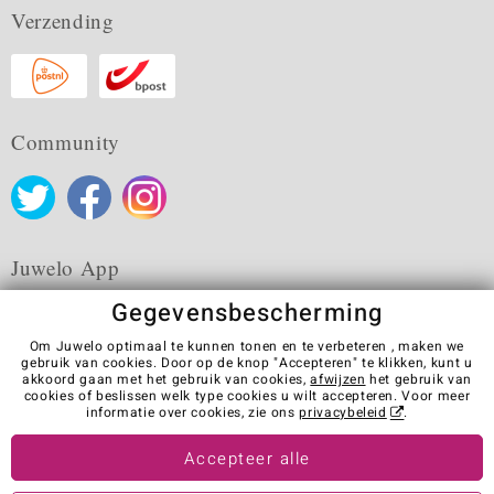
Verzending
Community
Juwelo App
Gegevensbescherming
Om Juwelo optimaal te kunnen tonen en te verbeteren , maken we
gebruik van cookies. Door op de knop "Accepteren" te klikken, kunt u
akkoord gaan met het gebruik van cookies,
afwijzen
het gebruik van
Algemene verkoopvoorwaarden
Privacybeleid
Cookies
cookies of beslissen welk type cookies u wilt accepteren. Voor meer
Colofon
Contact
Contract herroepen
informatie over cookies, zie ons
privacybeleid
.
Visit our stores in other countries:
Accepteer alle