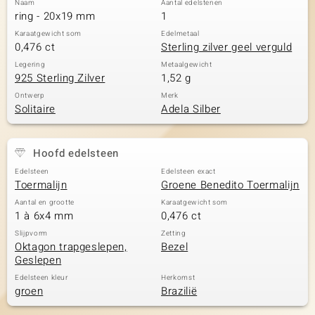
Naam
Aantal edelstenen
ring - 20x19 mm
1
Karaatgewicht som
Edelmetaal
0,476 ct
Sterling zilver geel verguld
Legering
Metaalgewicht
925 Sterling Zilver
1,52 g
Ontwerp
Merk
Solitaire
Adela Silber
Hoofd edelsteen
Edelsteen
Edelsteen exact
Toermalijn
Groene Benedito Toermalijn
Aantal en grootte
Karaatgewicht som
1 à 6x4 mm
0,476 ct
Slijpvorm
Zetting
Oktagon trapgeslepen,
Bezel
Geslepen
Edelsteen kleur
Herkomst
groen
Brazilië