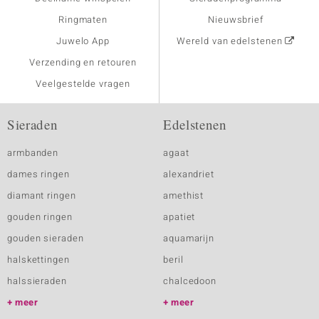
Ringmaten
Nieuwsbrief
Juwelo App
Wereld van edelstenen
Verzending en retouren
Veelgestelde vragen
Sieraden
Edelstenen
armbanden
agaat
dames ringen
alexandriet
diamant ringen
amethist
gouden ringen
apatiet
gouden sieraden
aquamarijn
halskettingen
beril
halssieraden
chalcedoon
meer
meer