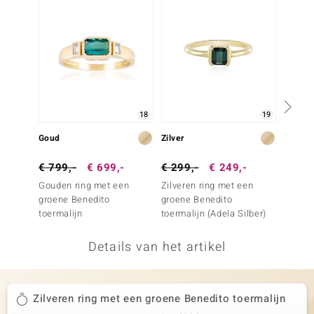
remonti
remonti
uwelo
 Gems
18
19
NO Collection
Goud
Zilver
Zilver
va
€ 799,-
€ 699,-
€ 299,-
€ 249,-
€ 299
Gouden ring met een
Zilveren ring met een
Zilver
groene Benedito
groene Benedito
indigol
toermalijn
toermalijn (Adela Silber)
Details van het artikel
Minerale
Zilveren ring met een groene Benedito toermalijn