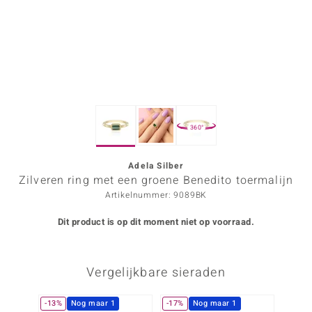
ana
Prince Designs
o
360°
Chic
d in Berlin
Adela Silber
Zilveren ring met een groene Benedito toermalijn
insell
Artikelnummer: 9089BK
n Vogue
Dit product is op dit moment niet op voorraad.
e in Italy
Vergelijkbare sieraden
o Paraíso
izen
-13%
Nog maar 1
-17%
Nog maar 1
-17%