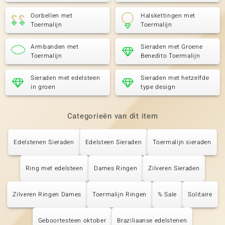
Oorbellen met
Halskettingen met
Toermalijn
Toermalijn
Armbanden met
Sieraden met Groene
Toermalijn
Benedito Toermalijn
Sieraden met edelsteen
Sieraden met hetzelfde
in groen
type design
Categorieën van dit item
Edelstenen Sieraden
Edelsteen Sieraden
Toermalijn sieraden
Ring met edelsteen
Dames Ringen
Zilveren Sieraden
Zilveren Ringen Dames
Toermalijn Ringen
% Sale
Solitaire
Geboortesteen oktober
Braziliaanse edelstenen