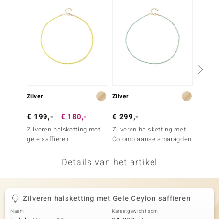
remonti
remonti
uwelo
 Gems
NO Collection
Zilver
Zilver
Zilver
va
€ 199,-
€ 180,-
€ 299,-
€ 149
Zilveren halsketting met
Zilveren halsketting met
Zilver
gele saffieren
Colombiaanse smaragden
Zilver
Details van het artikel
Minerale
Zilveren halsketting met Gele Ceylon saffieren
Naam
Karaatgewicht som