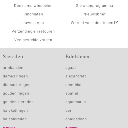
Deelname winspelen
Sieradenprogramma
Ringmaten
Nieuwsbrief
Juwelo App
Wereld van edelstenen
Verzending en retouren
Veelgestelde vragen
Sieraden
Edelstenen
armbanden
agaat
dames ringen
alexandriet
diamant ringen
amethist
gouden ringen
apatiet
gouden sieraden
aquamarijn
halskettingen
beril
halssieraden
chalcedoon
meer
meer