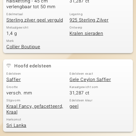
halsketting - 45 cm
31,287 ct
verlengbaar tot 50 mm
Edelmetaal
Legering
Sterling zilver geel verguld
925 Sterling Zilver
Metaalgewicht
Ontwerp
1,4 g
Kralen sieraden
Merk
Collier Boutique
Hoofd edelsteen
Edelsteen
Edelsteen exact
Saffier
Gele Ceylon Saffier
Grootte
Karaatgewicht som
versch. mm
31,287 ct
Slijpvorm
Edelsteen kleur
Kraal Fancy, gefacetteerd,
geel
Kraal
Herkomst
Sri Lanka