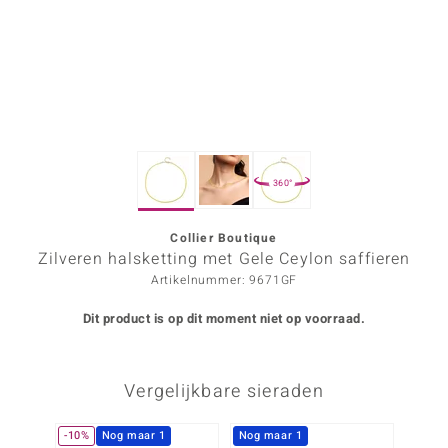
ana
Prince Designs
o
360°
Chic
d in Berlin
Collier Boutique
Zilveren halsketting met Gele Ceylon saffieren
insell
Artikelnummer: 9671GF
n Vogue
Dit product is op dit moment niet op voorraad.
e in Italy
Vergelijkbare sieraden
o Paraíso
izen
-10%
Nog maar 1
Nog maar 1