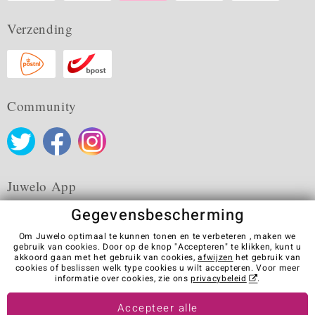
Verzending
Community
Juwelo App
Gegevensbescherming
Om Juwelo optimaal te kunnen tonen en te verbeteren , maken we
gebruik van cookies. Door op de knop "Accepteren" te klikken, kunt u
akkoord gaan met het gebruik van cookies,
afwijzen
het gebruik van
Algemene verkoopvoorwaarden
Privacybeleid
Cookies
cookies of beslissen welk type cookies u wilt accepteren. Voor meer
Colofon
Contact
Contract herroepen
informatie over cookies, zie ons
privacybeleid
.
Visit our stores in other countries:
Accepteer alle