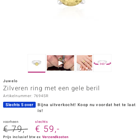
ana
Prince Designs
o
Chic
360°
d in Berlin
Juwelo
insell
Zilveren ring met een gele beril
Artikelnummer: 7694SR
n Vogue
Slechts 5 over
Bijna uitverkocht!
Koop nu voordat het te laat
e in Italy
is!
o Paraíso
voorheen
slechts
€ 79,-
€ 59,-
izen
Prijs inclusief btw ex
Verzendkosten