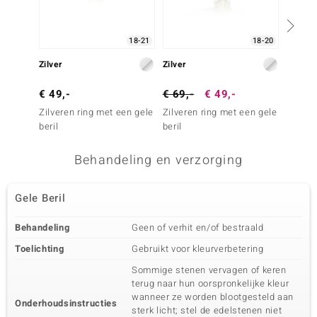
18-21
18-20
Zilver
Zilver
Zilver
€ 49,-
€ 69,-
€ 49,-
€ 129
Zilveren ring met een gele
Zilveren ring met een gele
Zilver
beril
beril
kanari
Behandeling en verzorging
Gele Beril
Behandeling
Geen of verhit en/of bestraald
Toelichting
Gebruikt voor kleurverbetering
Sommige stenen vervagen of keren
terug naar hun oorspronkelijke kleur
wanneer ze worden blootgesteld aan
Onderhoudsinstructies
sterk licht; stel de edelstenen niet