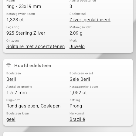
Naam
Aantal edelstenen
ring - 23x19 mm
3
Karaatgewicht som
Edelmetaal
1,323 ct
Zilver, geplatineerd
Legering
Metaalgewicht
925 Sterling Zilver
2,09 g
Ontwerp
Merk
Solitaire met accentstenen
Juwelo
Hoofd edelsteen
Edelsteen
Edelsteen exact
Beril
Gele Beril
Aantal en grootte
Karaatgewicht som
1 à 7 mm
1,052 ct
Slijpvorm
Zetting
Rond geslepen, Geslepen
Prong
Edelsteen kleur
Herkomst
geel
Brazilië