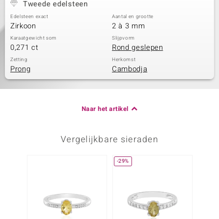
Tweede edelsteen
Edelsteen exact
Aantal en grootte
Zirkoon
2 à 3 mm
Karaatgewicht som
Slijpvorm
0,271 ct
Rond geslepen
Zetting
Herkomst
Prong
Cambodja
Naar het artikel
Vergelijkbare sieraden
-29%
-23%