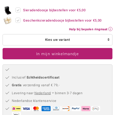
remonti
Sieradendoosje bijbestellen voor
€5,00
remonti
Geschenksieradendoosje bijbestellen voor
€5,00
uwelo
Hulp bij bepalen ringmaat
 Gems
Kies uw variant
NO Collection
In mijn winkelmandje
va
Inclusief
Echtheidscertificaat
Gratis
verzending vanaf € 79,-
Levering naar
Nederland
binnen 3-7 dagen
Nederlandse klantenservice
Minerale