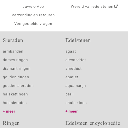
Juwelo App
Wereld van edelstenen
Verzending en retouren
Veelgestelde vragen
Sieraden
Edelstenen
armbanden
agaat
dames ringen
alexandriet
diamant ringen
amethist
gouden ringen
apatiet
gouden sieraden
aquamarijn
halskettingen
beril
halssieraden
chalcedoon
meer
meer
Ringen
Edelsteen encyclopedie