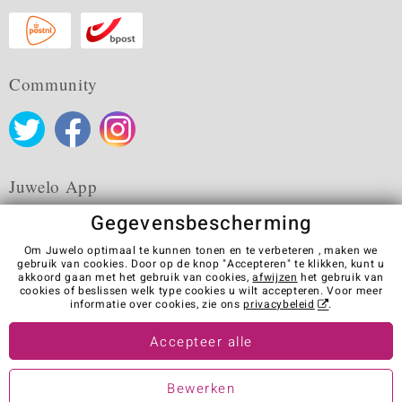
Community
Juwelo App
Gegevensbescherming
Om Juwelo optimaal te kunnen tonen en te verbeteren , maken we
gebruik van cookies. Door op de knop "Accepteren" te klikken, kunt u
akkoord gaan met het gebruik van cookies,
afwijzen
het gebruik van
Algemene verkoopvoorwaarden
Privacybeleid
Cookies
cookies of beslissen welk type cookies u wilt accepteren. Voor meer
Colofon
Contact
Contract herroepen
informatie over cookies, zie ons
privacybeleid
.
Visit our stores in other countries:
Accepteer alle
Bewerken
© Juwelo Deutschland GmbH (Een onderneming van de elumeo SE)