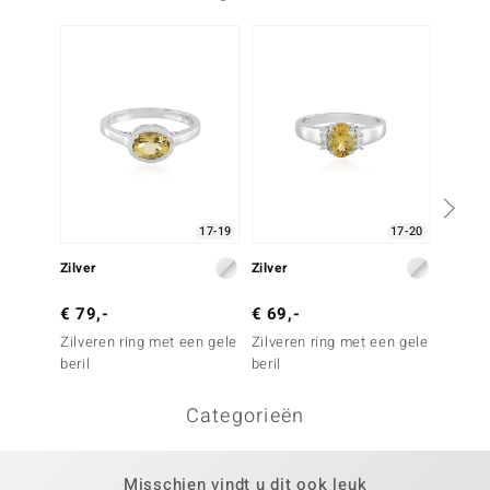
-34%
17-19
17-20
Zilver
Zilver
Zilver
€ 79,-
€ 69,-
€ 149
Zilveren ring met een gele
Zilveren ring met een gele
Zilver
beril
beril
Zirkoo
Categorieën
Misschien vindt u dit ook leuk