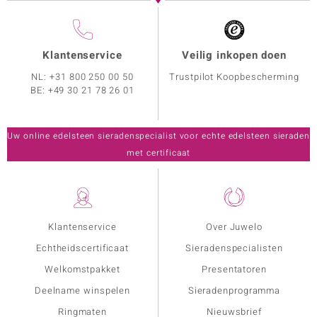
Klantenservice
Veilig inkopen doen
NL:
+31 800 250 00 50
Trustpilot Koopbescherming
BE:
+49 30 21 78 26 01
Uw online edelsteen sieradenspecialist voor echte edelsteen sieraden
met certificaat
Klantenservice
Over Juwelo
Echtheidscertificaat
Sieradenspecialisten
Welkomstpakket
Presentatoren
Deelname winspelen
Sieradenprogramma
Ringmaten
Nieuwsbrief