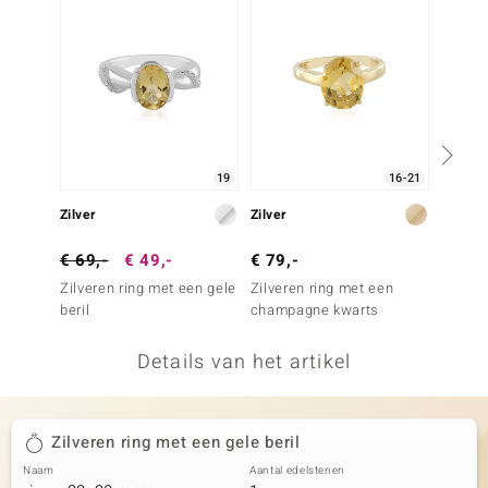
remonti
remonti
uwelo
 Gems
19
16-21
NO Collection
Zilver
Zilver
Zilver
va
€ 69,-
€ 49,-
€ 79,-
€ 129
Zilveren ring met een gele
Zilveren ring met een
Zilver
beril
champagne kwarts
Gouden
Details van het artikel
Minerale
Zilveren ring met een gele beril
Naam
Aantal edelstenen