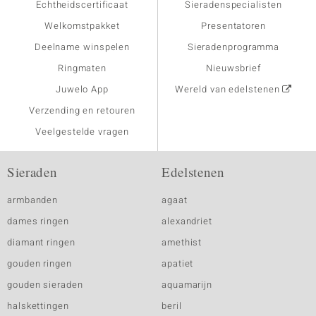
Echtheidscertificaat
Sieradenspecialisten
Welkomstpakket
Presentatoren
Deelname winspelen
Sieradenprogramma
Ringmaten
Nieuwsbrief
Juwelo App
Wereld van edelstenen
Verzending en retouren
Veelgestelde vragen
Sieraden
Edelstenen
armbanden
agaat
dames ringen
alexandriet
diamant ringen
amethist
gouden ringen
apatiet
gouden sieraden
aquamarijn
halskettingen
beril