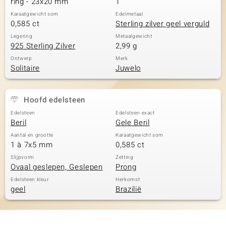
ring - 23x20 mm
1
Karaatgewicht som
Edelmetaal
0,585 ct
Sterling zilver geel verguld
Legering
Metaalgewicht
925 Sterling Zilver
2,99 g
Ontwerp
Merk
Solitaire
Juwelo
Hoofd edelsteen
Edelsteen
Edelsteen exact
Beril
Gele Beril
Aantal en grootte
Karaatgewicht som
1 à 7x5 mm
0,585 ct
Slijpvorm
Zetting
Ovaal geslepen, Geslepen
Prong
Edelsteen kleur
Herkomst
geel
Brazilië