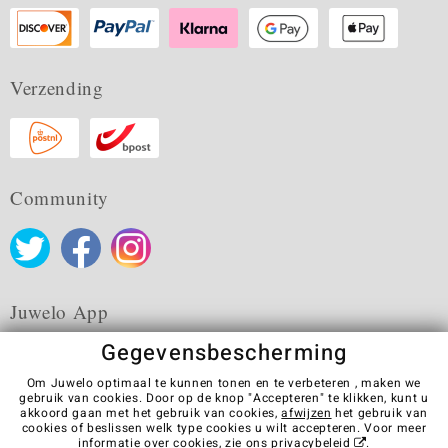
Verzending
Community
Juwelo App
Gegevensbescherming
Om Juwelo optimaal te kunnen tonen en te verbeteren , maken we
gebruik van cookies. Door op de knop "Accepteren" te klikken, kunt u
akkoord gaan met het gebruik van cookies,
afwijzen
het gebruik van
Algemene verkoopvoorwaarden
Privacybeleid
Cookies
cookies of beslissen welk type cookies u wilt accepteren. Voor meer
Colofon
Contact
Contract herroepen
informatie over cookies, zie ons
privacybeleid
.