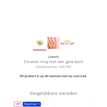
ana
Prince Designs
o
360°
Chic
d in Berlin
Juwelo
Zilveren ring met een gele beril
insell
Artikelnummer: 6201NX
n Vogue
Dit product is op dit moment niet op voorraad.
e in Italy
Vergelijkbare sieraden
o Paraíso
izen
-29%
Nog maar 1
-39%