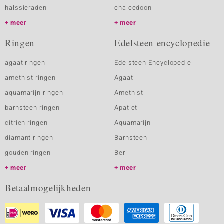
halssieraden
chalcedoon
meer
meer
Ringen
Edelsteen encyclopedie
agaat ringen
Edelsteen Encyclopedie
amethist ringen
Agaat
aquamarijn ringen
Amethist
barnsteen ringen
Apatiet
citrien ringen
Aquamarijn
diamant ringen
Barnsteen
gouden ringen
Beril
meer
meer
Betaalmogelijkheden