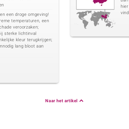
barn
en
hier
vind
 en een droge omgeving!
xtreme temperaturen, een
chade veroorzaken;
j sterke lichtinval
elijke kleur terugkrijgen;
onnodig lang bloot aan
Naar het artikel