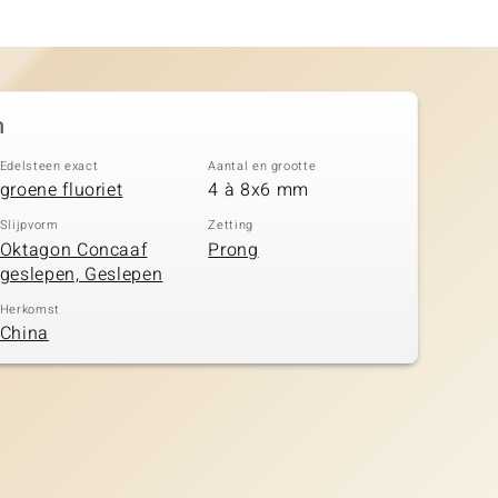
n
Edelsteen exact
Aantal en grootte
groene fluoriet
4 à 8x6 mm
Slijpvorm
Zetting
Oktagon Concaaf
Prong
geslepen, Geslepen
Herkomst
China