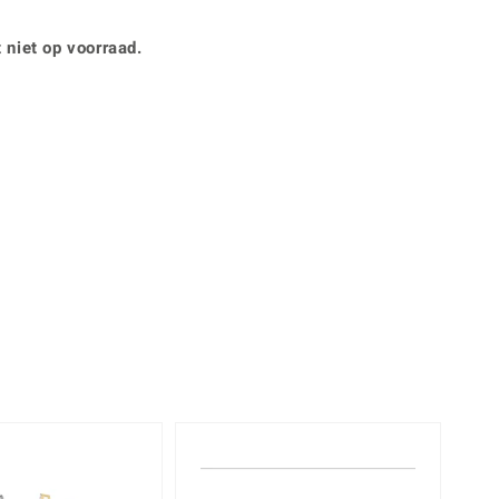
Rhodoliet
Sieraden in varianten
is
Toermalijn
Ringmaten
 niet op voorraad.
Geel
-25%