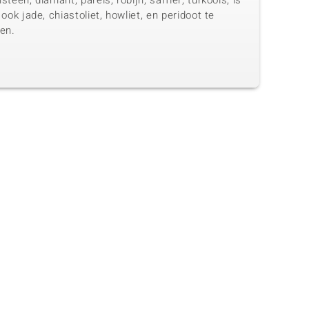
steen, diamant, parels, robijn, saffier, turkoois, is
 ook jade, chiastoliet, howliet, en peridoot te
en.