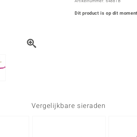
Parel
Kwarts
Artikelnummer: 6488TB
♦ Zilveren ringen
Vitale Minerale
Topaas
Turkoo
♦ Zilveren oorbellen
Dit product is op dit moment
♦ Zilveren hangers
♦ Zilveren armbanden
♦ Zilveren kettingen
Blauw
Groen
Platina sieraden
Vergelijkbare sieraden