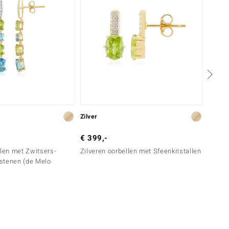
Zilver
Zilver
€ 399,-
€ 199
llen met Zwitsers-
Zilveren oorbellen met Sfeenkristallen
Zilver
stenen (de Melo
smara