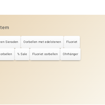
item
een Sieraden
Oorbellen met edelstenen
Fluoriet
Oorbellen
% Sale
Fluoriet oorbellen
Ohrhänger