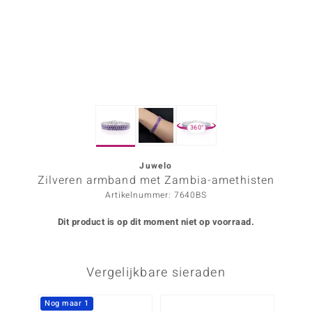
ana
Prince Designs
o
360°
Chic
d in Berlin
Juwelo
Zilveren armband met Zambia-amethisten
insell
Artikelnummer: 7640BS
n Vogue
Dit product is op dit moment niet op voorraad.
e in Italy
Vergelijkbare sieraden
o Paraíso
izen
Nog maar 1
Nog m