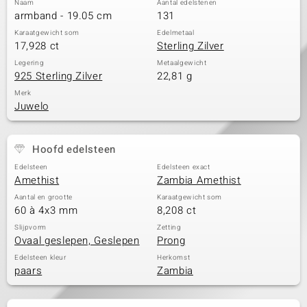
Naam
Aantal edelstenen
armband - 19.05 cm
131
Karaatgewicht som
Edelmetaal
17,928 ct
Sterling Zilver
Legering
Metaalgewicht
925 Sterling Zilver
22,81 g
Merk
Juwelo
Hoofd edelsteen
Edelsteen
Edelsteen exact
Amethist
Zambia Amethist
Aantal en grootte
Karaatgewicht som
60 à 4x3 mm
8,208 ct
Slijpvorm
Zetting
Ovaal geslepen, Geslepen
Prong
Edelsteen kleur
Herkomst
paars
Zambia