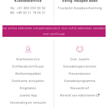
Klantenservice
Veilig inkopen doen
NL:
+31 800 250 00 50
Trustpilot Koopbescherming
BE:
+49 30 21 78 26 01
Uw online edelsteen sieradenspecialist voor echte edelsteen sieraden
met certificaat
Klantenservice
Over Juwelo
Echtheidscertificaat
Sieradenspecialisten
Welkomstpakket
Presentatoren
Deelname winspelen
Sieradenprogramma
Ringmaten
Nieuwsbrief
Juwelo App
Wereld van edelstenen
Verzending en retouren