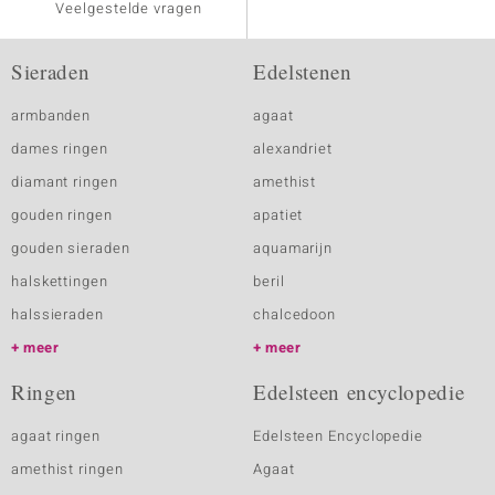
Veelgestelde vragen
Sieraden
Edelstenen
armbanden
agaat
dames ringen
alexandriet
diamant ringen
amethist
gouden ringen
apatiet
gouden sieraden
aquamarijn
halskettingen
beril
halssieraden
chalcedoon
meer
meer
Ringen
Edelsteen encyclopedie
agaat ringen
Edelsteen Encyclopedie
amethist ringen
Agaat