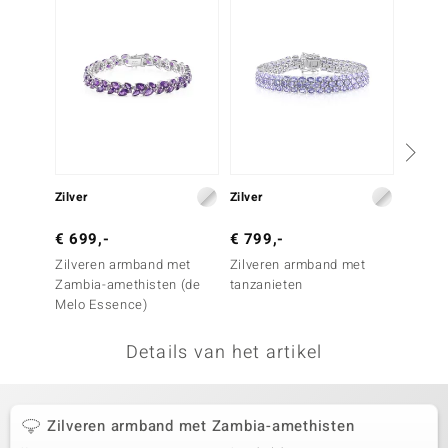
remonti
remonti
uwelo
 Gems
NO Collection
Zilver
Zilver
Zilver
va
€ 699,-
€ 799,-
€ 999
Zilveren armband met
Zilveren armband met
Zilver
Zambia-amethisten (de
tanzanieten
Marokk
Melo Essence)
Details van het artikel
Minerale
Zilveren armband met Zambia-amethisten