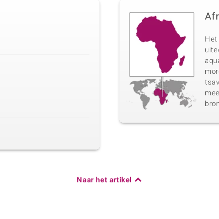
Af
Het 
uit
aqua
morg
tsav
meer
bro
Naar het artikel