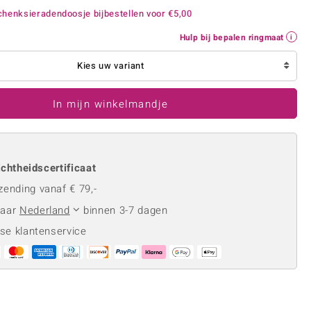
Rhodoliet
Sieraden in varianten
henksieradendoosje bijbestellen voor
€5,00
is
Toermalijn
Ringmaten
Hulp bij bepalen ringmaat
Kies uw variant
Geel
In mijn winkelmandje
chtheidscertificaat
zending vanaf € 79,-
naar
Nederland
binnen 3-7 dagen
se klantenservice