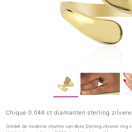
Onyx
Peridoot
Armbanden
Kralen sieraden
Custodana
Kunstreizen
Spinel
Tanzaniet
Accessoires
Bedels
Dagen
Mark Tremonti
Zirkoon
Sieradensets
Colliers
Edelstenen op kleur
Rood
Paars
Alle edelstenen
Chique 0.044 ct diamanten sterling zilvere
Ontdek de moderne charme van deze Sterling zilveren ring 