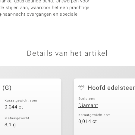
slanke, goudkleurige band. Ontworpen voor
jnde stijlen aan, waardoor het een prachtige
dag-naar-nacht overgangen en speciale
Details van het artikel
 (G)
Hoofd edelstee
Edelsteen
Karaatgewicht som
Diamant
0,044 ct
Karaatgewicht som
Metaalgewicht
0,014 ct
3,1 g