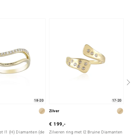
-30%
18-20
17-20
Zilver
Zilver
€ 199,-
€ 99,
t I1 (H) Diamanten (de
Zilveren ring met I2 Bruine Diamanten
Zilver