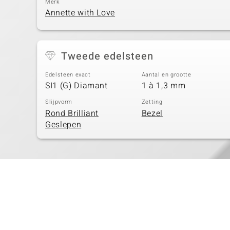
Merk
Annette with Love
Tweede edelsteen
Edelsteen exact
Aantal en grootte
SI1 (G) Diamant
1 à 1,3 mm
Slijpvorm
Zetting
Rond Brilliant
Bezel
Geslepen