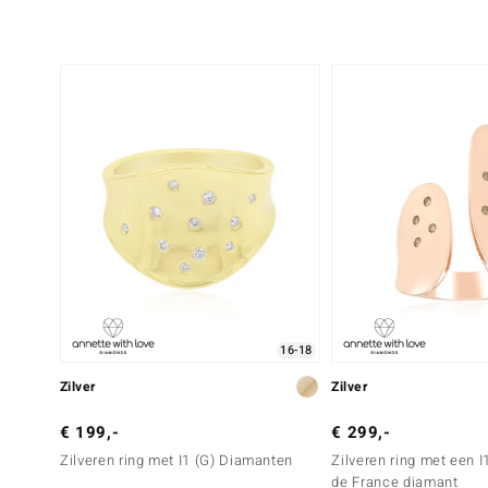
16-18
Zilver
Zilver
€ 199,-
€ 299,-
Zilveren ring met I1 (G) Diamanten
Zilveren ring met een 
de France diamant