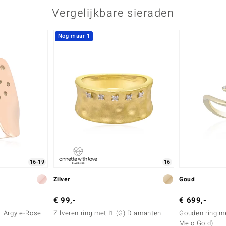
Vergelijkbare sieraden
Nog maar 1
16-19
16
Zilver
Goud
€ 99,-
€ 699,-
I1 Argyle-Rose
Zilveren ring met I1 (G) Diamanten
Gouden ring me
Melo Gold)