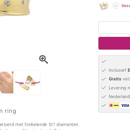
Parel
Kwarts
♦ Zilveren ringen
Vitale Minerale
Gesc
Topaas
Turkoo
♦ Zilveren oorbellen
♦ Zilveren hangers
♦ Zilveren armbanden
♦ Zilveren kettingen
Blauw
Groen
Platina sieraden
Inclusief
E
Gratis
ver
360°
Levering 
Nederland
n ring
versierd met fonkelende SI1 diamanten.