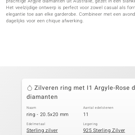
prachtige Argyle diamanten uit Australië, gezet in een slank
Het veelzijdige ontwerp is perfect voor zowel casual als f
elegantie toe aan elke garderobe. Combineer met een avond
dagelijks voor een chique afwerking.
Zilveren ring met I1 Argyle-Rose 
diamanten
Naam
Aantal edelstenen
ring - 20.5x20 mm
11
Edelmetaal
Legering
Sterling zilver
925 Sterling Zilver