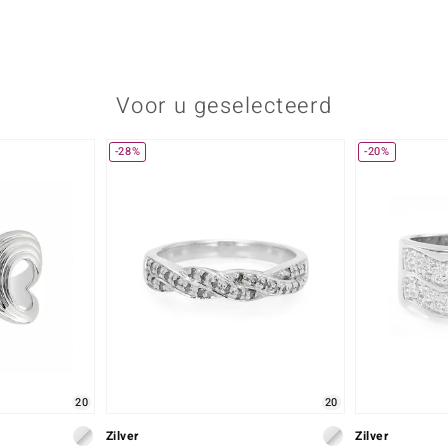
Voor u geselecteerd
-28%
-20%
20
20
Zilver
Zilver