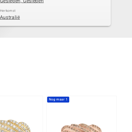
Geslepen, Geslepen
Herkomst
Australië
Nog maar 1
-10%