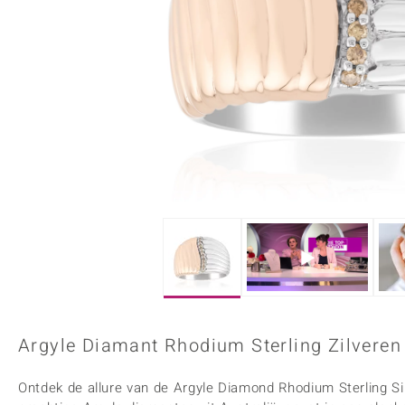
Onyx
Peridoot
Armbanden
Kralen sieraden
Custodana
Kunstreizen
Spinel
Tanzaniet
Accessoires
Bedels
Dagen
Mark Tremonti
Zirkoon
Sieradensets
Colliers
Edelstenen op kleur
Rood
Paars
Alle edelstenen
Argyle Diamant Rhodium Sterling Zilveren
Ontdek de allure van de Argyle Diamond Rhodium Sterling Silv