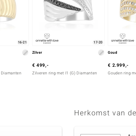
16-21
17-20
Zilver
Goud
€ 499,-
€ 2.999,-
G) Diamanten
Zilveren ring met I1 (G) Diamanten
Gouden ring m
Herkomst van de