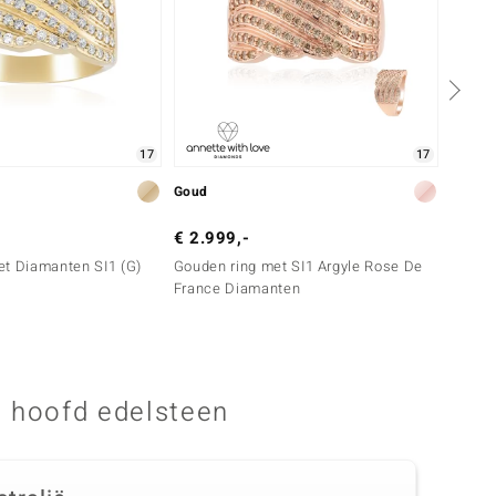
17
17
Goud
Zilver
€ 2.999,-
€ 199
et Diamanten SI1 (G)
Gouden ring met SI1 Argyle Rose De
Zilver
France Diamanten
Franc
 hoofd edelsteen