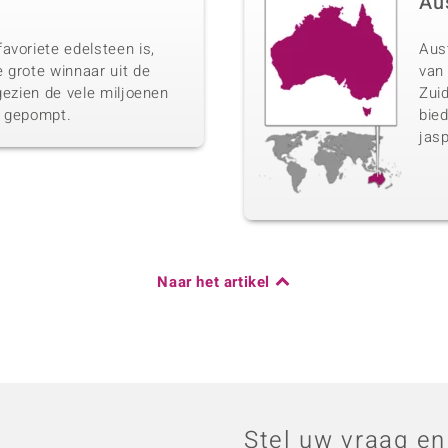
Au
avoriete edelsteen is,
Aust
 grote winnaar uit de
van
gezien de vele miljoenen
Zui
n gepompt.
bied
jasp
Naar het artikel
Stel uw vraag en