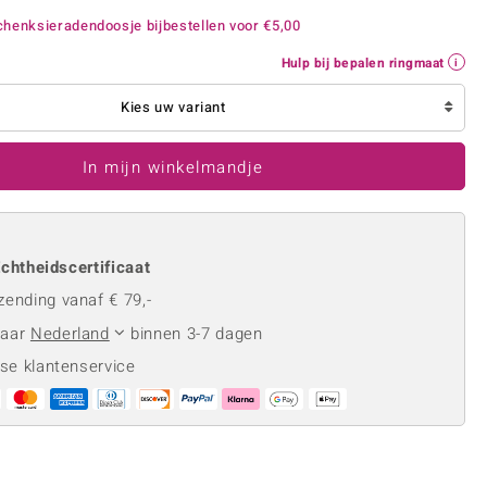
Rhodoliet
Sieraden in varianten
henksieradendoosje bijbestellen voor
€5,00
is
Toermalijn
Ringmaten
Hulp bij bepalen ringmaat
Kies uw variant
Geel
In mijn winkelmandje
chtheidscertificaat
zending vanaf € 79,-
naar
Nederland
binnen 3-7 dagen
se klantenservice