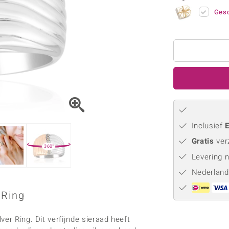
Parel
Kwarts
♦ Zilveren ringen
Vitale Minerale
Gesc
Topaas
Turkoo
♦ Zilveren oorbellen
♦ Zilveren hangers
♦ Zilveren armbanden
♦ Zilveren kettingen
Blauw
Groen
Platina sieraden
Inclusief
E
Gratis
ver
360°
Levering 
Nederland
 Ring
er Ring. Dit verfijnde sieraad heeft