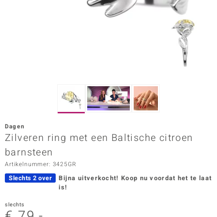
ana
Prince Designs
o
Chic
d in Berlin
Dagen
insell
Zilveren ring met een Baltische citroen
barnsteen
n Vogue
Artikelnummer: 3425GR
e in Italy
Slechts 2 over
Bijna uitverkocht!
Koop nu voordat het te laat
is!
o Paraíso
slechts
izen
€ 79,-