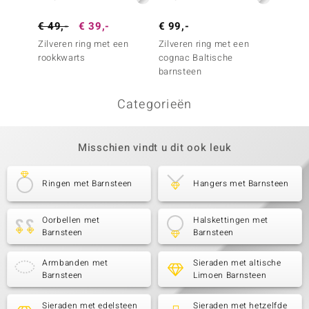
€ 49,-
€ 39,-
€ 99,-
€ 149
Zilveren ring met een
Zilveren ring met een
Zilver
rookkwarts
cognac Baltische
zoetwa
barnsteen
(Annet
Categorieën
Misschien vindt u dit ook leuk
Ringen met Barnsteen
Hangers met Barnsteen
Oorbellen met
Halskettingen met
Barnsteen
Barnsteen
Armbanden met
Sieraden met altische
Barnsteen
Limoen Barnsteen
Sieraden met edelsteen
Sieraden met hetzelfde