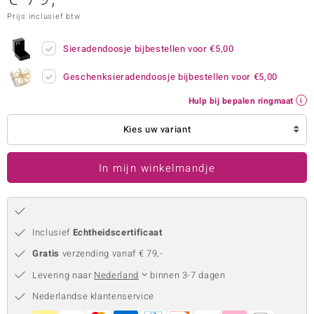
Prijs inclusief btw
remonti
remonti
Sieradendoosje bijbestellen voor
€5,00
uwelo
Geschenksieradendoosje bijbestellen voor
€5,00
Hulp bij bepalen ringmaat
 Gems
Kies uw variant
NO Collection
va
In mijn winkelmandje
Inclusief
Echtheidscertificaat
Gratis
verzending vanaf € 79,-
Levering naar
Nederland
binnen 3-7 dagen
Minerale
Nederlandse klantenservice