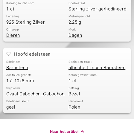
Karaatgewicht som
Edelmetaal
1 ct
Sterling zilver gerhodineerd
Legering
Metaalgewicht
925 Sterling Zilver
2,25 g
Ontwerp
Merk
Dieren
Dagen
Hoofd edelsteen
Edelsteen
Edelsteen exact
Barnsteen
altische Limoen Barnsteen
Aantal en grootte
Karaatgewicht som
1 à 10x8 mm
1 ct
Slijpvorm
Zetting
Ovaal Cabochon, Cabochon
Bezel
Edelsteen kleur
Herkomst
geel
Polen
Naar het artikel