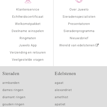
Klantenservice
Over Juwelo
Echtheidscertificaat
Sieradenspecialisten
Welkomstpakket
Presentatoren
Deelname winspelen
Sieradenprogramma
Ringmaten
Nieuwsbrief
Juwelo App
Wereld van edelstenen
Verzending en retouren
Veelgestelde vragen
Sieraden
Edelstenen
armbanden
agaat
dames ringen
alexandriet
diamant ringen
amethist
gouden ringen
apatiet