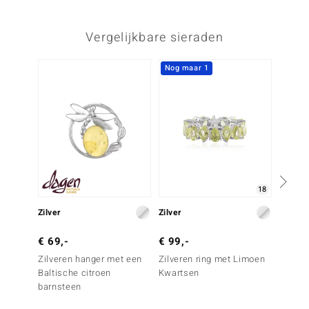
Vergelijkbare sieraden
Nog maar 1
18
Zilver
Zilver
Zilver
€ 69,-
€ 99,-
€ 129
Zilveren hanger met een
Zilveren ring met Limoen
Zilver
Baltische citroen
Kwartsen
citrien
barnsteen