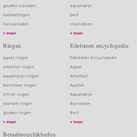
gouden sieraden
aquamarijn
halskettingen
beril
halssieraden
chalcedoon
meer
meer
Ringen
Edelsteen encyclopedie
agaat ringen
Edelsteen Encyclopedie
amethist ringen
Agaat
aquamarijn ringen
Amethist
barnsteen ringen
Apatiet
citrien ringen
Aquamarijn
diamant ringen
Barnsteen
gouden ringen
Beril
meer
meer
Betaalmogelijkheden