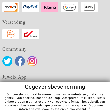
Verzending
Community
Juwelo App
Gegevensbescherming
Om Juwelo optimaal te kunnen tonen en te verbeteren , maken we
gebruik van cookies. Door op de knop "Accepteren" te klikken, kunt u
akkoord gaan met het gebruik van cookies,
afwijzen
het gebruik van
Algemene verkoopvoorwaarden
Privacybeleid
Cookies
cookies of beslissen welk type cookies u wilt accepteren. Voor meer
Colofon
Contact
Contract herroepen
informatie over cookies, zie ons
privacybeleid
.