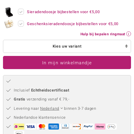
remonti
Sieradendoosje bijbestellen voor
€5,00
remonti
Geschenksieradendoosje bijbestellen voor
€5,00
uwelo
Hulp bij bepalen ringmaat
 Gems
Kies uw variant
NO Collection
In mijn winkelmandje
va
Inclusief
Echtheidscertificaat
Gratis
verzending vanaf € 79,-
Levering naar
Nederland
binnen 3-7 dagen
Nederlandse klantenservice
Minerale