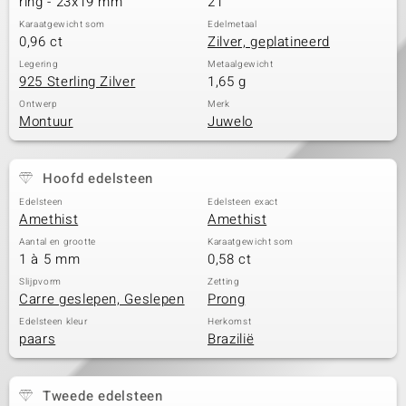
ring - 23x19 mm
21
Karaatgewicht som
Edelmetaal
0,96 ct
Zilver, geplatineerd
Legering
Metaalgewicht
925 Sterling Zilver
1,65 g
Ontwerp
Merk
Montuur
Juwelo
Hoofd edelsteen
Edelsteen
Edelsteen exact
Amethist
Amethist
Aantal en grootte
Karaatgewicht som
1 à 5 mm
0,58 ct
Slijpvorm
Zetting
Carre geslepen, Geslepen
Prong
Edelsteen kleur
Herkomst
paars
Brazilië
Tweede edelsteen