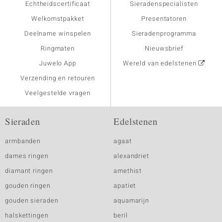
Echtheidscertificaat
Sieradenspecialisten
Welkomstpakket
Presentatoren
Deelname winspelen
Sieradenprogramma
Ringmaten
Nieuwsbrief
Juwelo App
Wereld van edelstenen
Verzending en retouren
Veelgestelde vragen
Sieraden
Edelstenen
armbanden
agaat
dames ringen
alexandriet
diamant ringen
amethist
gouden ringen
apatiet
gouden sieraden
aquamarijn
halskettingen
beril