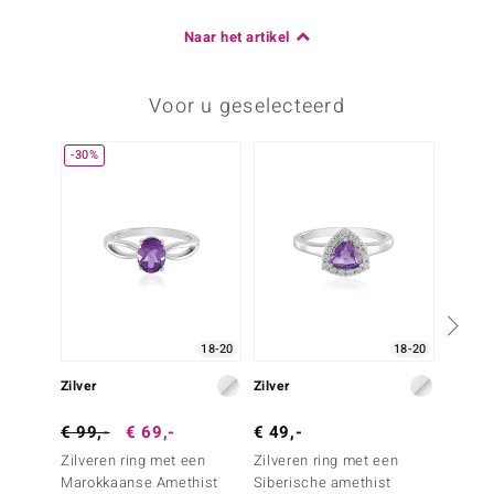
Naar het artikel
Voor u geselecteerd
-30%
18-20
18-20
Zilver
Zilver
Zilver
€ 99,-
€ 69,-
€ 49,-
€ 99,
Zilveren ring met een
Zilveren ring met een
Zilver
Marokkaanse Amethist
Siberische amethist
Siberi