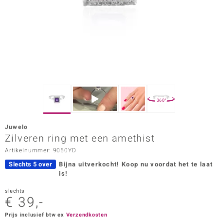
ana
Prince Designs
o
Chic
360°
d in Berlin
Juwelo
insell
Zilveren ring met een amethist
Artikelnummer: 9050YD
n Vogue
Slechts 5 over
Bijna uitverkocht!
Koop nu voordat het te laat
e in Italy
is!
o Paraíso
slechts
€ 39,-
izen
Prijs inclusief btw ex
Verzendkosten