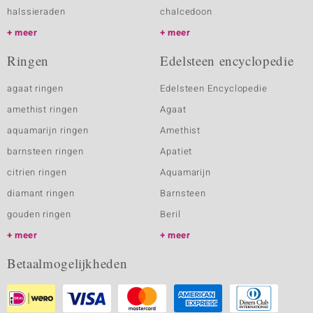
halssieraden
chalcedoon
meer
meer
Ringen
Edelsteen encyclopedie
agaat ringen
Edelsteen Encyclopedie
amethist ringen
Agaat
aquamarijn ringen
Amethist
barnsteen ringen
Apatiet
citrien ringen
Aquamarijn
diamant ringen
Barnsteen
gouden ringen
Beril
meer
meer
Betaalmogelijkheden