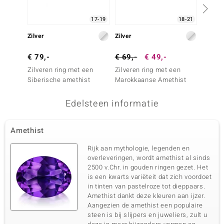
17-19
18-21
Zilver
Zilver
Zilver
€ 79,-
€ 69,-
€ 49,-
€ 69,
Zilveren ring met een
Zilveren ring met een
Zilver
Siberische amethist
Marokkaanse Amethist
Urugua
Edelsteen informatie
Amethist
Rijk aan mythologie, legenden en
overleveringen, wordt amethist al sinds
2500 v.Chr. in gouden ringen gezet. Het
is een kwarts variëteit dat zich voordoet
in tinten van pastelroze tot dieppaars.
Amethist dankt deze kleuren aan ijzer.
Aangezien de amethist een populaire
steen is bij slijpers en juweliers, zult u