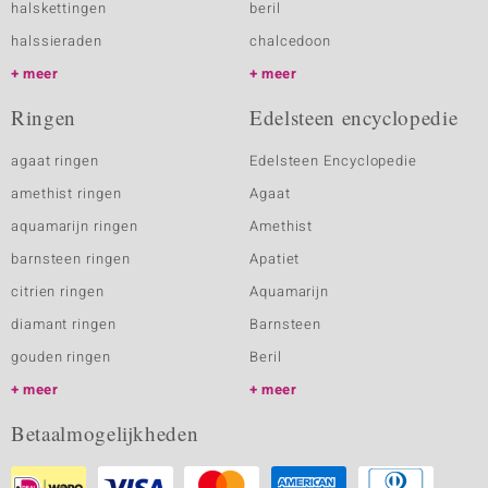
halskettingen
beril
halssieraden
chalcedoon
meer
meer
Ringen
Edelsteen encyclopedie
agaat ringen
Edelsteen Encyclopedie
amethist ringen
Agaat
aquamarijn ringen
Amethist
barnsteen ringen
Apatiet
citrien ringen
Aquamarijn
diamant ringen
Barnsteen
gouden ringen
Beril
meer
meer
Betaalmogelijkheden