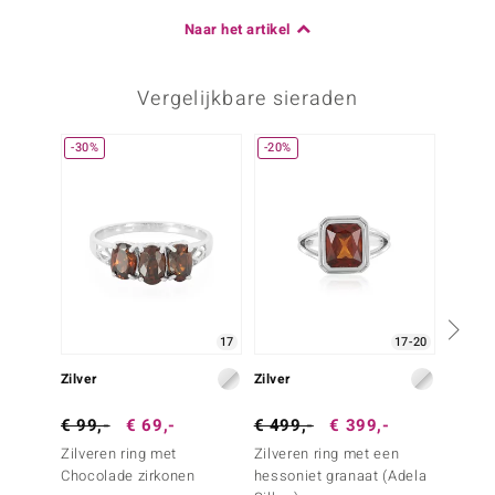
Naar het artikel
Vergelijkbare sieraden
-30%
-20%
17
17-20
Zilver
Zilver
Zilver
€ 99,-
€ 69,-
€ 499,-
€ 399,-
€ 39,
Zilveren ring met
Zilveren ring met een
Zilver
Chocolade zirkonen
hessoniet granaat (Adela
Chocol