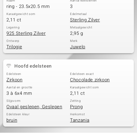
Naam
Aantal edelstenen
ring - 23.5x20.5 mm
3
Karaatgewicht som
Edelmetaal
2,11 ct
Sterling Zilver
Legering
Metaalgewicht
925 Sterling Zilver
2,95 g
Ontwerp
Merk
Trilogie
Juwelo
Hoofd edelsteen
Edelsteen
Edelsteen exact
Zirkoon
Chocolade zirkoon
Aantal en grootte
Karaatgewicht som
3 à 6x4 mm
2,11 ct
Slijpvorm
Zetting
Ovaal geslepen, Geslepen
Prong
Edelsteen kleur
Herkomst
bruin
Tanzania