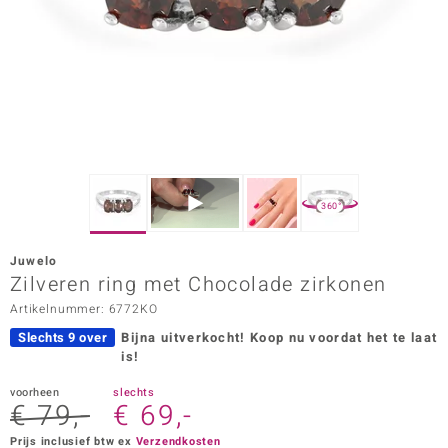
ana
Prince Designs
o
Chic
360°
d in Berlin
Juwelo
insell
Zilveren ring met Chocolade zirkonen
Artikelnummer: 6772KO
n Vogue
Slechts 9 over
Bijna uitverkocht!
Koop nu voordat het te laat
e in Italy
is!
o Paraíso
voorheen
slechts
€ 79,-
€ 69,-
izen
Prijs inclusief btw ex
Verzendkosten