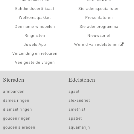
Echtheidscertificaat
Sieradenspecialisten
Welkomstpakket
Presentatoren
Deelname winspelen
Sieradenprogramma
Ringmaten
Nieuwsbrief
Juwelo App
Wereld van edelstenen
Verzending en retouren
Veelgestelde vragen
Sieraden
Edelstenen
armbanden
agaat
dames ringen
alexandriet
diamant ringen
amethist
gouden ringen
apatiet
gouden sieraden
aquamarijn