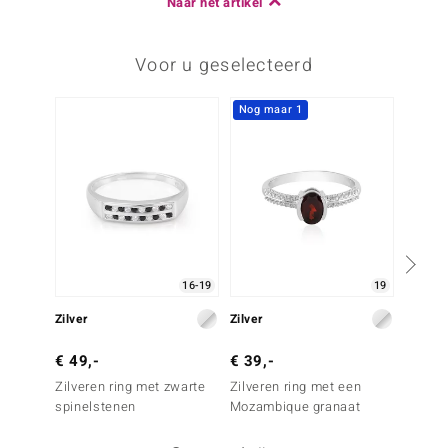
Naar het artikel
Voor u geselecteerd
Nog maar 1
Nog m
16-19
19
Zilver
Zilver
Zilver
€ 49,-
€ 39,-
€ 99,
Zilveren ring met zwarte
Zilveren ring met een
Zilvere
spinelstenen
Mozambique granaat
Valley