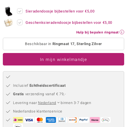
remonti
Sieradendoosje bijbestellen voor
€5,00
remonti
Geschenksieradendoosje bijbestellen voor
€5,00
uwelo
Hulp bij bepalen ringmaat
 Gems
Beschikbaar in
Ringmaat 17, Sterling Zilver
NO Collection
In mijn winkelmandje
va
Inclusief
Echtheidscertificaat
Gratis
verzending vanaf € 79,-
Levering naar
Nederland
binnen 3-7 dagen
Nederlandse klantenservice
Minerale