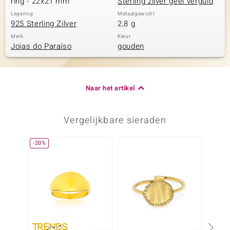
ring - 22x21 mm
Sterling zilver geel verguld
Legering
Metaalgewicht
925 Sterling Zilver
2,8 g
Merk
Kleur
Joias do Paraíso
gouden
Naar het artikel
Vergelijkbare sieraden
-20%
-20%