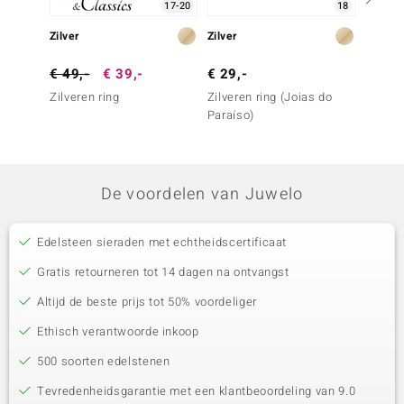
17-20
18
Zilver
Zilver
Zilver
€ 49,-
€ 39,-
€ 29,-
€ 99,
Zilveren ring
Zilveren ring (Joias do
Zilvere
Paraíso)
De voordelen van Juwelo
Edelsteen sieraden met echtheidscertificaat
Gratis retourneren tot 14 dagen na ontvangst
Altijd de beste prijs tot 50% voordeliger
Ethisch verantwoorde inkoop
500 soorten edelstenen
Tevredenheidsgarantie met een klantbeoordeling van 9.0