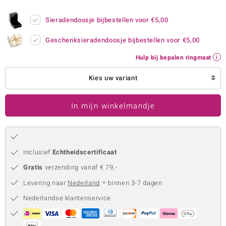
remonti
Sieradendoosje bijbestellen voor
€5,00
remonti
Geschenksieradendoosje bijbestellen voor
€5,00
uwelo
Hulp bij bepalen ringmaat
 Gems
Kies uw variant
NO Collection
In mijn winkelmandje
va
Inclusief
Echtheidscertificaat
Gratis
verzending vanaf € 79,-
Levering naar
Nederland
binnen 3-7 dagen
Nederlandse klantenservice
Minerale