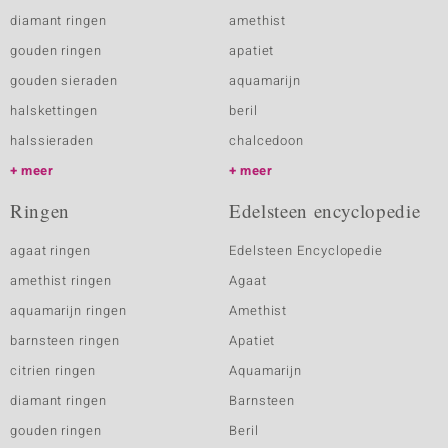
diamant ringen
amethist
gouden ringen
apatiet
gouden sieraden
aquamarijn
halskettingen
beril
halssieraden
chalcedoon
meer
meer
Ringen
Edelsteen encyclopedie
agaat ringen
Edelsteen Encyclopedie
amethist ringen
Agaat
aquamarijn ringen
Amethist
barnsteen ringen
Apatiet
citrien ringen
Aquamarijn
diamant ringen
Barnsteen
gouden ringen
Beril