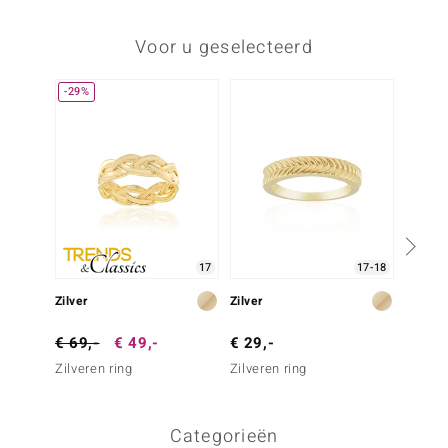
Voor u geselecteerd
-29%
Nog m
17
17-18
Zilver
Zilver
Zilver
€ 69,-
€ 49,-
€ 29,-
€ 99,
Zilveren ring
Zilveren ring
Zilvere
saffier
Categorieën