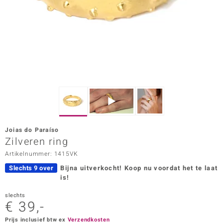
ana
Prince Designs
o
Chic
d in Berlin
Joias do Paraíso
insell
Zilveren ring
Artikelnummer: 1415VK
n Vogue
Slechts 9 over
Bijna uitverkocht!
Koop nu voordat het te laat
e in Italy
is!
o Paraíso
slechts
€ 39,-
izen
Prijs inclusief btw ex
Verzendkosten