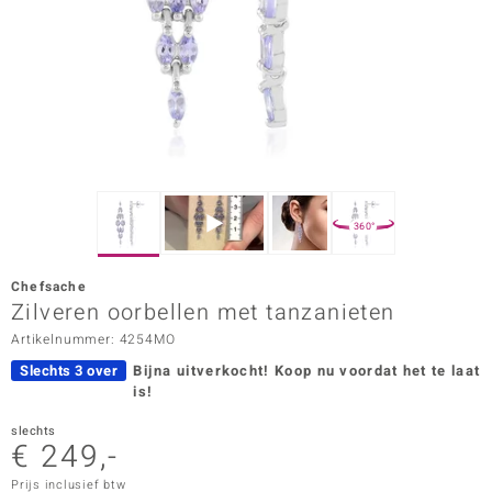
ana
Prince Designs
o
Chic
360°
d in Berlin
Chefsache
insell
Zilveren oorbellen met tanzanieten
Artikelnummer: 4254MO
n Vogue
Slechts 3 over
Bijna uitverkocht!
Koop nu voordat het te laat
e in Italy
is!
o Paraíso
slechts
€ 249,-
izen
Prijs inclusief btw