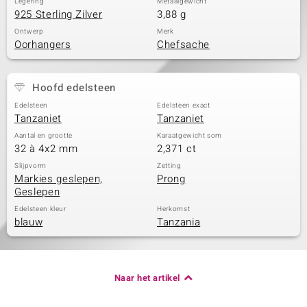
Legering
Metaalgewicht
925 Sterling Zilver
3,88 g
Ontwerp
Merk
Oorhangers
Chefsache
Hoofd edelsteen
Edelsteen
Edelsteen exact
Tanzaniet
Tanzaniet
Aantal en grootte
Karaatgewicht som
32 à 4x2 mm
2,371 ct
Slijpvorm
Zetting
Markies geslepen,
Prong
Geslepen
Edelsteen kleur
Herkomst
blauw
Tanzania
Naar het artikel