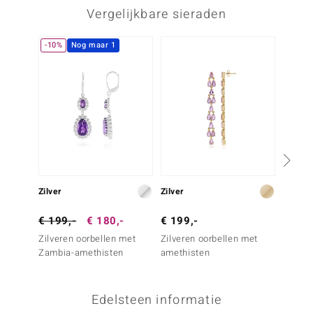
Vergelijkbare sieraden
-10%
Nog maar 1
NIEU
Zilver
Zilver
Zilver
€ 199,-
€ 180,-
€ 199,-
€ 99,
Zilveren oorbellen met
Zilveren oorbellen met
Zilver
Zambia-amethisten
amethisten
hemel
topaas
Edelsteen informatie