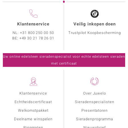
Klantenservice
Veilig inkopen doen
NL:
+31 800 250 00 50
Trustpilot Koopbescherming
BE:
+49 30 21 78 26 01
Uw online edelsteen sieradenspecialist voor echte edelsteen sieraden
met certificaat
Klantenservice
Over Juwelo
Echtheidscertificaat
Sieradenspecialisten
Welkomstpakket
Presentatoren
Deelname winspelen
Sieradenprogramma
Ringmaten
Nieuwsbrief