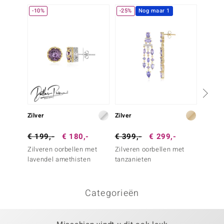
-10%
-25%
Nog maar 1
Nog m
Zilver
Zilver
Zilver
€ 199,-
€ 180,-
€ 399,-
€ 299,-
€ 199
Zilveren oorbellen met
Zilveren oorbellen met
Zilver
lavendel amethisten
tanzanieten
lavend
Categorieën