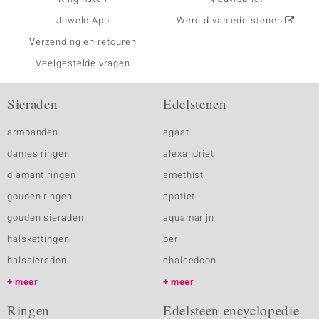
Juwelo App
Wereld van edelstenen
Verzending en retouren
Veelgestelde vragen
Sieraden
Edelstenen
armbanden
agaat
dames ringen
alexandriet
diamant ringen
amethist
gouden ringen
apatiet
gouden sieraden
aquamarijn
halskettingen
beril
halssieraden
chalcedoon
meer
meer
Ringen
Edelsteen encyclopedie