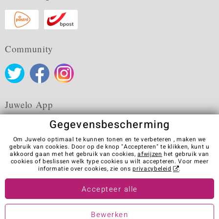
Community
Juwelo App
Gegevensbescherming
Om Juwelo optimaal te kunnen tonen en te verbeteren , maken we
gebruik van cookies. Door op de knop "Accepteren" te klikken, kunt u
akkoord gaan met het gebruik van cookies,
afwijzen
het gebruik van
Algemene verkoopvoorwaarden
Privacybeleid
Cookies
cookies of beslissen welk type cookies u wilt accepteren. Voor meer
Colofon
Contact
Contract herroepen
informatie over cookies, zie ons
privacybeleid
.
Visit our stores in other countries:
Accepteer alle
Bewerken