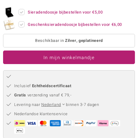
remonti
Sieradendoosje bijbestellen voor
€5,00
remonti
Geschenksieradendoosje bijbestellen voor
€6,00
uwelo
Beschikbaar in
Zilver, geplatineerd
 Gems
In mijn winkelmandje
NO Collection
va
Inclusief
Echtheidscertificaat
Gratis
verzending vanaf € 79,-
Levering naar
Nederland
binnen 3-7 dagen
Nederlandse klantenservice
Minerale