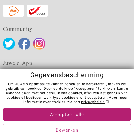
Community
Juwelo App
Gegevensbescherming
Om Juwelo optimaal te kunnen tonen en te verbeteren , maken we
gebruik van cookies. Door op de knop "Accepteren" te klikken, kunt u
akkoord gaan met het gebruik van cookies,
afwijzen
het gebruik van
Algemene verkoopvoorwaarden
Privacybeleid
Cookies
cookies of beslissen welk type cookies u wilt accepteren. Voor meer
Colofon
Contact
Contract herroepen
informatie over cookies, zie ons
privacybeleid
.
Visit our stores in other countries:
Accepteer alle
Bewerken
© Juwelo Deutschland GmbH (Een onderneming van de elumeo SE)