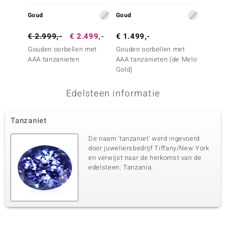
Goud
Goud
Zilver
€ 2.999,-
€ 2.499,-
€ 1.499,-
€ 149
Gouden oorbellen met
Gouden oorbellen met
Zilver
AAA tanzanieten
AAA tanzanieten (de Melo
tanzan
Gold)
Edelsteen informatie
Tanzaniet
De naam 'tanzaniet' werd ingevoerd
door juweliersbedrijf Tiffany/New York
en verwijst naar de herkomst van de
edelsteen: Tanzania.