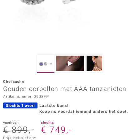
ana
Prince Designs
o
Chic
d in Berlin
Chefsache
insell
Gouden oorbellen met AAA tanzanieten
Artikelnummer: 2903FP
n Vogue
Slechts 1 over!
Laatste kans!
e in Italy
Koop nu voordat iemand anders het doet.
o Paraíso
voorheen
slechts
€ 899,-
€ 749,-
izen
Prijs inclusief btw