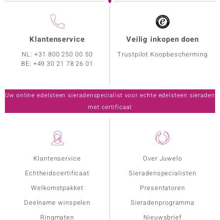
Klantenservice
Veilig inkopen doen
NL:
+31 800 250 00 50
Trustpilot Koopbescherming
BE:
+49 30 21 78 26 01
Uw online edelsteen sieradenspecialist voor echte edelsteen sieraden
met certificaat
Klantenservice
Over Juwelo
Echtheidscertificaat
Sieradenspecialisten
Welkomstpakket
Presentatoren
Deelname winspelen
Sieradenprogramma
Ringmaten
Nieuwsbrief