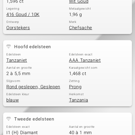
1,596 ct
Wit Goud
Legering
Metaalgewicht
416 Goud / 10K
1,96 g
Ontwerp
Merk
Oorstekers
Chefsache
Hoofd edelsteen
Edelsteen
Edelsteen exact
Tanzaniet
AAA Tanzaniet
Aantal en grootte
Karaatgewicht som
2 à 5,5 mm
1,468 ct
Slijpvorm
Zetting
Rond geslepen, Geslepen
Prong
Edelsteen kleur
Herkomst
blauw
Tanzania
Tweede edelsteen
Edelsteen exact
Aantal en grootte
I1 (H) Diamant
40 à 1 mm