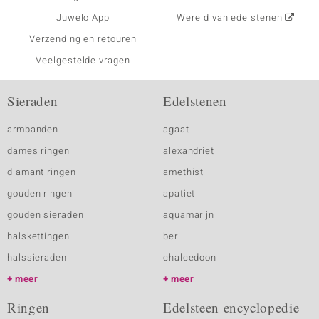
Juwelo App
Wereld van edelstenen
Verzending en retouren
Veelgestelde vragen
Sieraden
Edelstenen
armbanden
agaat
dames ringen
alexandriet
diamant ringen
amethist
gouden ringen
apatiet
gouden sieraden
aquamarijn
halskettingen
beril
halssieraden
chalcedoon
meer
meer
Ringen
Edelsteen encyclopedie