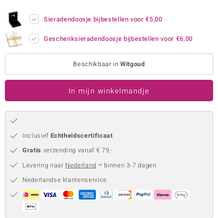
remonti
Sieradendoosje bijbestellen voor
€5,00
remonti
Geschenksieradendoosje bijbestellen voor
€6,00
uwelo
Beschikbaar in
Witgoud
 Gems
In mijn winkelmandje
NO Collection
va
Inclusief
Echtheidscertificaat
Gratis
verzending vanaf € 79,-
Levering naar
Nederland
binnen 3-7 dagen
Nederlandse klantenservice
Minerale