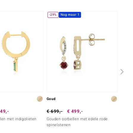
-29%
Nog maar 1
-13%
Goud
Zilver
49,-
€ 699,-
€ 499,-
€ 79,
len met indigolieten
Gouden oorbellen met edele rode
Zilver
spinelstenen
topaa