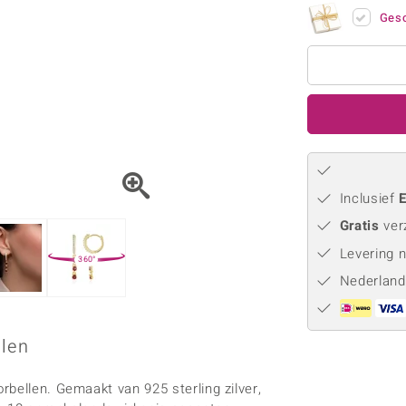
Parel
Kwarts
♦ Zilveren ringen
Vitale Minerale
Gesc
Topaas
Turkoo
♦ Zilveren oorbellen
♦ Zilveren hangers
♦ Zilveren armbanden
♦ Zilveren kettingen
Blauw
Groen
Platina sieraden
Inclusief
E
Gratis
ver
Levering 
360°
Nederland
llen
bellen. Gemaakt van 925 sterling zilver,