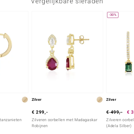
Vergelijkbare sieraden
-30%
Zilver
Zilver
€ 299,-
€ 499,-
€ 3
 tanzanieten
Zilveren oorbellen met Madagaskar
Zilveren oorbel
Robijnen
(Adela Silber)