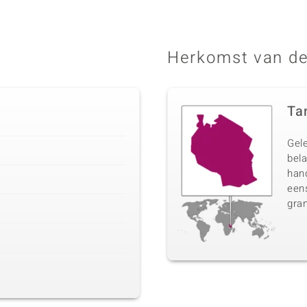
Herkomst van de
Ta
Gel
bela
han
eens
gran