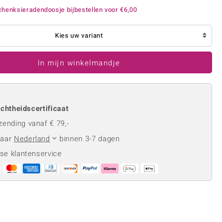
Rhodoliet
Sieraden in varianten
henksieradendoosje bijbestellen voor
€6,00
is
Toermalijn
Ringmaten
Kies uw variant
In mijn winkelmandje
Geel
chtheidscertificaat
zending vanaf € 79,-
naar
Nederland
binnen 3-7 dagen
se klantenservice