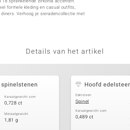
en 18 sprankelende zirkonia accenten.
l formele kleding en casual outfits,
e diners. Verhoog je sieradencollectie met
Details van het artikel
 spinelstenen
Hoofd edelstee
Edelsteen
Karaatgewicht som
Spinel
0,728 ct
Karaatgewicht som
Metaalgewicht
0,489 ct
1,81 g