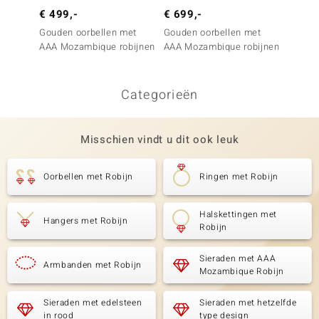
€ 499,-
€ 699,-
€ 499
Gouden oorbellen met
Gouden oorbellen met
Gouden
AAA Mozambique robijnen
AAA Mozambique robijnen
AAA Mo
Categorieën
Misschien vindt u dit ook leuk
Oorbellen met Robijn
Ringen met Robijn
Halskettingen met
Hangers met Robijn
Robijn
Sieraden met AAA
Armbanden met Robijn
Mozambique Robijn
Sieraden met edelsteen
Sieraden met hetzelfde
in rood
type design