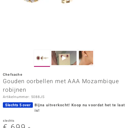
ana
Prince Designs
o
Chic
d in Berlin
Chefsache
insell
Gouden oorbellen met AAA Mozambique
robijnen
n Vogue
Artikelnummer: 5088JS
e in Italy
Slechts 5 over
Bijna uitverkocht!
Koop nu voordat het te laat
is!
o Paraíso
slechts
izen
€ 699,-