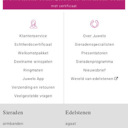
met certificaat
Klantenservice
Over Juwelo
Echtheidscertificaat
Sieradenspecialisten
Welkomstpakket
Presentatoren
Deelname winspelen
Sieradenprogramma
Ringmaten
Nieuwsbrief
Juwelo App
Wereld van edelstenen
Verzending en retouren
Veelgestelde vragen
Sieraden
Edelstenen
armbanden
agaat