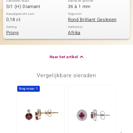
Edelsteen exact
Aantal en grootte
SI1 (H) Diamant
36 à 1 mm
Karaatgewicht som
Slijpvorm
0,18 ct
Rond Brilliant Geslepen
Zetting
Herkomst
Prong
Afrika
Naar het artikel
Vergelijkbare sieraden
Nog maar 1
Nog m