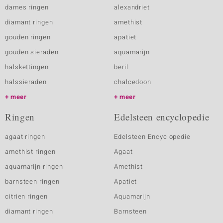
dames ringen
alexandriet
diamant ringen
amethist
gouden ringen
apatiet
gouden sieraden
aquamarijn
halskettingen
beril
halssieraden
chalcedoon
meer
meer
Ringen
Edelsteen encyclopedie
agaat ringen
Edelsteen Encyclopedie
amethist ringen
Agaat
aquamarijn ringen
Amethist
barnsteen ringen
Apatiet
citrien ringen
Aquamarijn
diamant ringen
Barnsteen