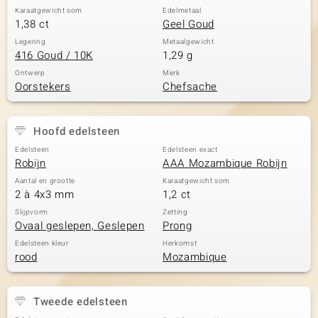
Karaatgewicht som
Edelmetaal
1,38 ct
Geel Goud
Legering
Metaalgewicht
416 Goud / 10K
1,29 g
Ontwerp
Merk
Oorstekers
Chefsache
Hoofd edelsteen
Edelsteen
Edelsteen exact
Robijn
AAA Mozambique Robijn
Aantal en grootte
Karaatgewicht som
2 à 4x3 mm
1,2 ct
Slijpvorm
Zetting
Ovaal geslepen, Geslepen
Prong
Edelsteen kleur
Herkomst
rood
Mozambique
Tweede edelsteen