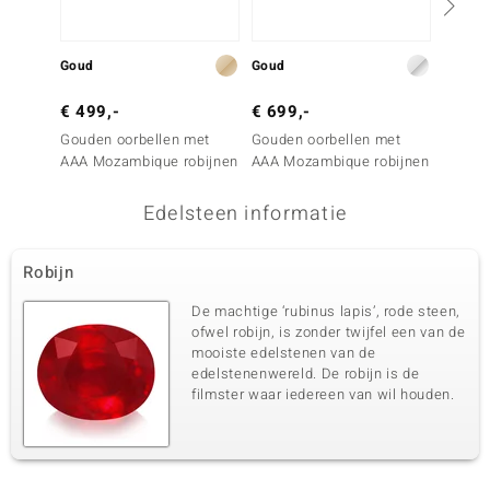
Goud
Goud
Goud
€ 499,-
€ 699,-
€ 499
Gouden oorbellen met
Gouden oorbellen met
Gouden
AAA Mozambique robijnen
AAA Mozambique robijnen
AAA Mo
Edelsteen informatie
Robijn
De machtige ‘rubinus lapis’, rode steen,
ofwel robijn, is zonder twijfel een van de
mooiste edelstenen van de
edelstenenwereld. De robijn is de
filmster waar iedereen van wil houden.