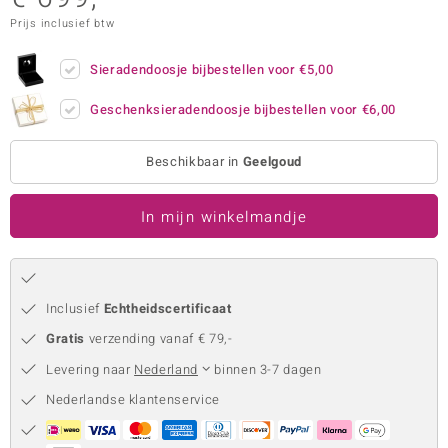
Prijs inclusief btw
remonti
remonti
Sieradendoosje bijbestellen voor
€5,00
uwelo
Geschenksieradendoosje bijbestellen voor
€6,00
 Gems
Beschikbaar in
Geelgoud
NO Collection
In mijn winkelmandje
va
Inclusief
Echtheidscertificaat
Gratis
verzending vanaf € 79,-
Levering naar
Nederland
binnen 3-7 dagen
Minerale
Nederlandse klantenservice