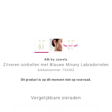
ana
Prince Designs
o
360°
Chic
d in Berlin
KM by Juwelo
Zilveren oorbellen met Blauwe Minary Labradorieten
insell
Artikelnummer: 7333KZ
n Vogue
Dit product is op dit moment niet op voorraad.
e in Italy
Vergelijkbare sieraden
o Paraíso
izen
-41%