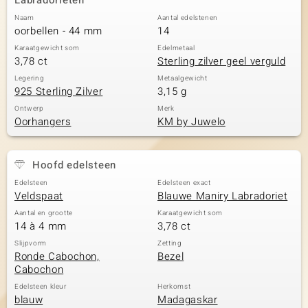
Labradorieten
Naam
Aantal edelstenen
oorbellen - 44 mm
14
Karaatgewicht som
Edelmetaal
3,78 ct
Sterling zilver geel verguld
Legering
Metaalgewicht
925 Sterling Zilver
3,15 g
Ontwerp
Merk
Oorhangers
KM by Juwelo
Hoofd edelsteen
Edelsteen
Edelsteen exact
Veldspaat
Blauwe Maniry Labradoriet
Aantal en grootte
Karaatgewicht som
14 à 4 mm
3,78 ct
Slijpvorm
Zetting
Ronde Cabochon,
Bezel
Cabochon
Edelsteen kleur
Herkomst
blauw
Madagaskar