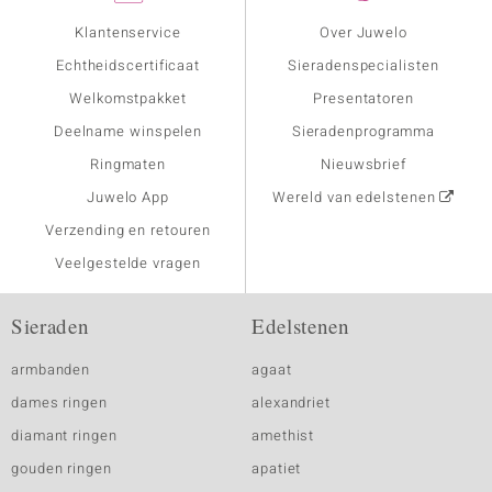
Klantenservice
Over Juwelo
Echtheidscertificaat
Sieradenspecialisten
Welkomstpakket
Presentatoren
Deelname winspelen
Sieradenprogramma
Ringmaten
Nieuwsbrief
Juwelo App
Wereld van edelstenen
Verzending en retouren
Veelgestelde vragen
Sieraden
Edelstenen
armbanden
agaat
dames ringen
alexandriet
diamant ringen
amethist
gouden ringen
apatiet