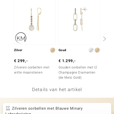
remonti
remonti
uwelo
 Gems
NO Collection
Zilver
Goud
Zilver
va
€ 299,-
€ 1.299,-
€ 49,
Zilveren oorbellen met
Gouden oorbellen met I2
Zilvere
witte maanstenen
Champagne Diamanten
(de Melo Gold)
Details van het artikel
Minerale
Zilveren oorbellen met Blauwe Minary