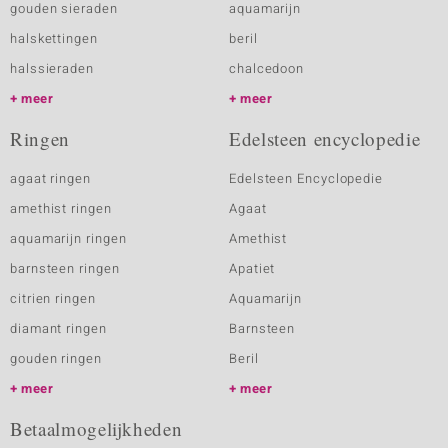
gouden sieraden
aquamarijn
halskettingen
beril
halssieraden
chalcedoon
meer
meer
Ringen
Edelsteen encyclopedie
agaat ringen
Edelsteen Encyclopedie
amethist ringen
Agaat
aquamarijn ringen
Amethist
barnsteen ringen
Apatiet
citrien ringen
Aquamarijn
diamant ringen
Barnsteen
gouden ringen
Beril
meer
meer
Betaalmogelijkheden