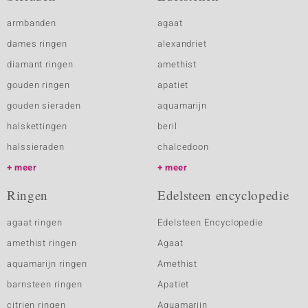
armbanden
agaat
dames ringen
alexandriet
diamant ringen
amethist
gouden ringen
apatiet
gouden sieraden
aquamarijn
halskettingen
beril
halssieraden
chalcedoon
meer
meer
Ringen
Edelsteen encyclopedie
agaat ringen
Edelsteen Encyclopedie
amethist ringen
Agaat
aquamarijn ringen
Amethist
barnsteen ringen
Apatiet
citrien ringen
Aquamarijn