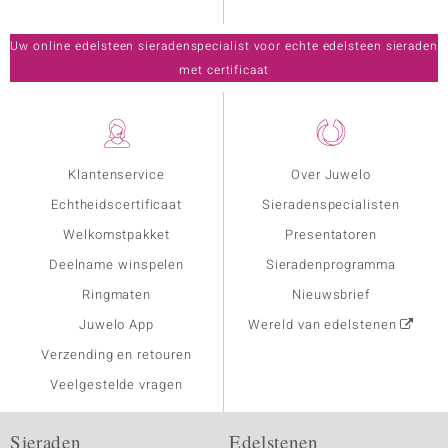
Uw online edelsteen sieradenspecialist voor echte edelsteen sieraden
met certificaat
Klantenservice
Over Juwelo
Echtheidscertificaat
Sieradenspecialisten
Welkomstpakket
Presentatoren
Deelname winspelen
Sieradenprogramma
Ringmaten
Nieuwsbrief
Juwelo App
Wereld van edelstenen
Verzending en retouren
Veelgestelde vragen
Sieraden
Edelstenen