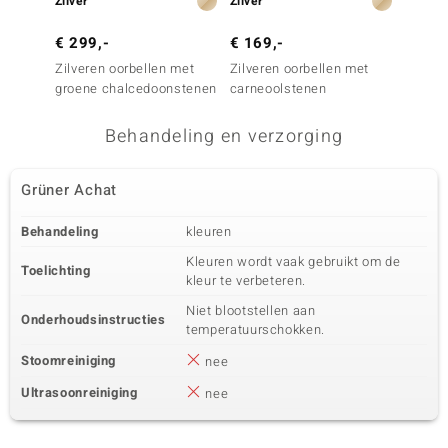
Zilver
Zilver
Zilver
€ 299,-
€ 169,-
€ 149
Zilveren oorbellen met
Zilveren oorbellen met
Zilver
groene chalcedoonstenen
carneoolstenen
Smarag
Behandeling en verzorging
Grüner Achat
Behandeling
kleuren
Kleuren wordt vaak gebruikt om de
Toelichting
kleur te verbeteren.
Niet blootstellen aan
Onderhoudsinstructies
temperatuurschokken.
Stoomreiniging
nee
Ultrasoonreiniging
nee