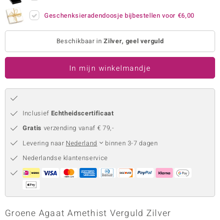
remonti
Geschenksieradendoosje bijbestellen voor
€6,00
remonti
Beschikbaar in
Zilver, geel verguld
uwelo
In mijn winkelmandje
 Gems
NO Collection
Inclusief
Echtheidscertificaat
va
Gratis
verzending vanaf € 79,-
Levering naar
Nederland
binnen 3-7 dagen
Nederlandse klantenservice
Minerale
Groene Agaat Amethist Verguld Zilver