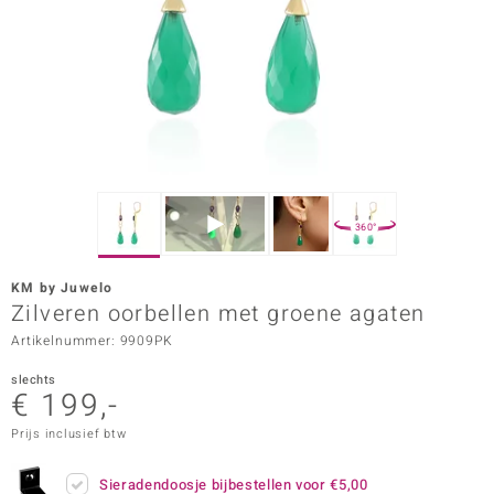
ana
Prince Designs
o
Chic
360°
d in Berlin
KM by Juwelo
insell
Zilveren oorbellen met groene agaten
Artikelnummer: 9909PK
n Vogue
slechts
e in Italy
€ 199,-
o Paraíso
Prijs inclusief btw
izen
Sieradendoosje bijbestellen voor
€5,00