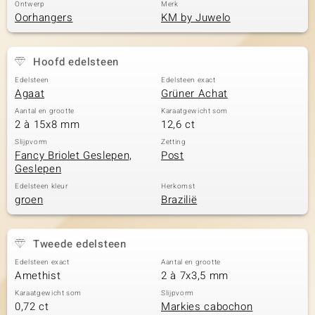
Ontwerp
Merk
Oorhangers
KM by Juwelo
Hoofd edelsteen
Edelsteen
Edelsteen exact
Agaat
Grüner Achat
Aantal en grootte
Karaatgewicht som
2 à 15x8 mm
12,6 ct
Slijpvorm
Zetting
Fancy Briolet Geslepen,
Post
Geslepen
Edelsteen kleur
Herkomst
groen
Brazilië
Tweede edelsteen
Edelsteen exact
Aantal en grootte
Amethist
2 à 7x3,5 mm
Karaatgewicht som
Slijpvorm
0,72 ct
Markies cabochon