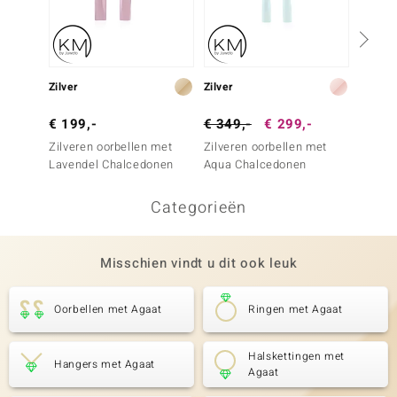
Zilver
Zilver
Zilver
€ 199,-
€ 349,-
€ 299,-
€ 199
Zilveren oorbellen met
Zilveren oorbellen met
Zilver
Lavendel Chalcedonen
Aqua Chalcedonen
chryso
Categorieën
Misschien vindt u dit ook leuk
Oorbellen met Agaat
Ringen met Agaat
Halskettingen met
Hangers met Agaat
Agaat