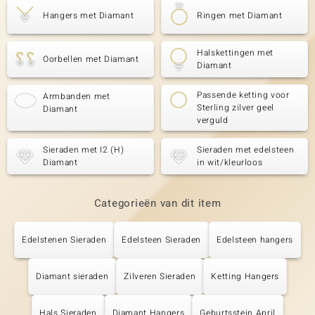
Hangers met Diamant
Ringen met Diamant
Halskettingen met
Oorbellen met Diamant
Diamant
Passende ketting voor
Armbanden met
Sterling zilver geel
Diamant
verguld
Sieraden met I2 (H)
Sieraden met edelsteen
Diamant
in wit/kleurloos
Categorieën van dit item
Edelstenen Sieraden
Edelsteen Sieraden
Edelsteen hangers
Diamant sieraden
Zilveren Sieraden
Ketting Hangers
Hals Sieraden
Diamant Hangers
Geburtsstein April