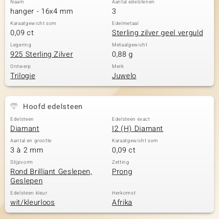
Naam
Aantal edelstenen
hanger - 16x4 mm
3
Karaatgewicht som
Edelmetaal
0,09 ct
Sterling zilver geel verguld
Legering
Metaalgewicht
925 Sterling Zilver
0,88 g
Ontwerp
Merk
Trilogie
Juwelo
Hoofd edelsteen
Edelsteen
Edelsteen exact
Diamant
I2 (H) Diamant
Aantal en grootte
Karaatgewicht som
3 à 2 mm
0,09 ct
Slijpvorm
Zetting
Rond Brilliant Geslepen,
Prong
Geslepen
Edelsteen kleur
Herkomst
wit/kleurloos
Afrika