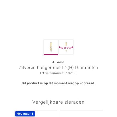
ana
Prince Designs
o
360°
Chic
d in Berlin
Juwelo
Zilveren hanger met I2 (H) Diamanten
insell
Artikelnummer: 7762UL
n Vogue
Dit product is op dit moment niet op voorraad.
e in Italy
Vergelijkbare sieraden
o Paraíso
izen
Nog maar 1