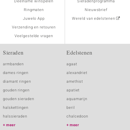
Deelname winspelen
Sieradenprogramma
Ringmaten
Nieuwsbrief
Juwelo App
Wereld van edelstenen
Verzending en retouren
Veelgestelde vragen
Sieraden
Edelstenen
armbanden
agaat
dames ringen
alexandriet
diamant ringen
amethist
gouden ringen
apatiet
gouden sieraden
aquamarijn
halskettingen
beril
halssieraden
chalcedoon
meer
meer