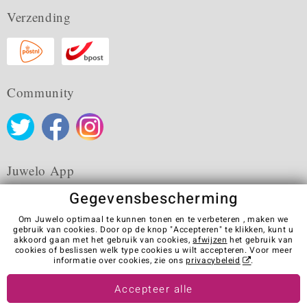
Verzending
Community
Juwelo App
Gegevensbescherming
Om Juwelo optimaal te kunnen tonen en te verbeteren , maken we
gebruik van cookies. Door op de knop "Accepteren" te klikken, kunt u
akkoord gaan met het gebruik van cookies,
afwijzen
het gebruik van
Algemene verkoopvoorwaarden
Privacybeleid
Cookies
cookies of beslissen welk type cookies u wilt accepteren. Voor meer
Colofon
Contact
Contract herroepen
informatie over cookies, zie ons
privacybeleid
.
Visit our stores in other countries:
Accepteer alle