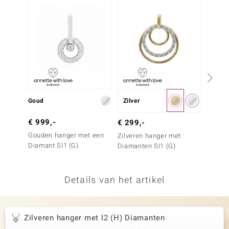
remonti
remonti
uwelo
 Gems
NO Collection
Goud
Zilver
Zilver
va
€ 999,-
€ 99,
€ 299,-
Gouden hanger met een
Zilver
Zilveren hanger met
Diamant SI1 (G)
I2 Cha
Diamanten SI1 (G)
Details van het artikel
Minerale
Zilveren hanger met I2 (H) Diamanten