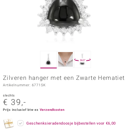
ana
Prince Designs
o
Chic
360°
d in Berlin
Zilveren hanger met een Zwarte Hematiet
insell
Artikelnummer: 6771SK
n Vogue
slechts
€ 39,-
e in Italy
Prijs inclusief btw ex
Verzendkosten
o Paraíso
Geschenksieradendoosje bijbestellen voor
€6,00
izen