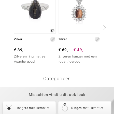
17
Zilver
Zilver
Zilver
€ 39,-
€ 69,-
€ 49,-
€ 39,
Zilveren ring met een
Zilveren hanger met een
Zilver
Apache goud
rode tijgeroog
rode ti
Categorieën
Misschien vindt u dit ook leuk
Hangers met Hematiet
Ringen met Hematiet