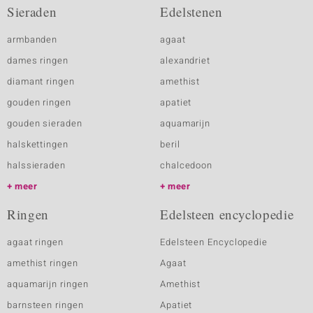
Sieraden
Edelstenen
armbanden
agaat
dames ringen
alexandriet
diamant ringen
amethist
gouden ringen
apatiet
gouden sieraden
aquamarijn
halskettingen
beril
halssieraden
chalcedoon
meer
meer
Ringen
Edelsteen encyclopedie
agaat ringen
Edelsteen Encyclopedie
amethist ringen
Agaat
aquamarijn ringen
Amethist
barnsteen ringen
Apatiet