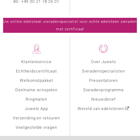
BE:
+49 30 21 78 26 01
Uw online edelsteen sieradenspecialist voor echte edelsteen sieraden
met certificaat
Klantenservice
Over Juwelo
Echtheidscertificaat
Sieradenspecialisten
Welkomstpakket
Presentatoren
Deelname winspelen
Sieradenprogramma
Ringmaten
Nieuwsbrief
Juwelo App
Wereld van edelstenen
Verzending en retouren
Veelgestelde vragen