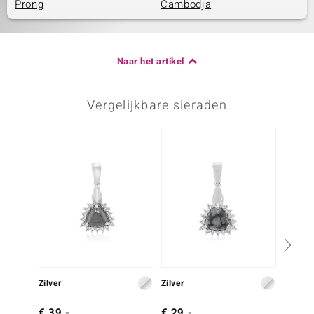
Prong
Cambodja
Naar het artikel
Vergelijkbare sieraden
Zilver
Zilver
Zilver
€ 39,-
€ 29,-
€ 39,