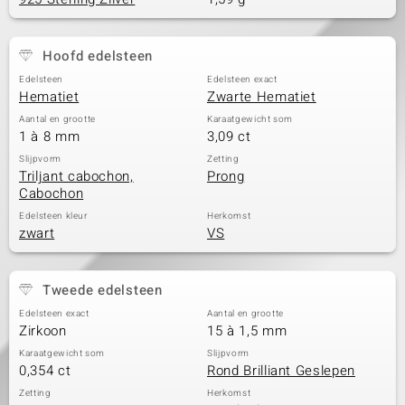
Hoofd edelsteen
Edelsteen
Edelsteen exact
Hematiet
Zwarte Hematiet
Aantal en grootte
Karaatgewicht som
1 à 8 mm
3,09 ct
Slijpvorm
Zetting
Triljant cabochon,
Prong
Cabochon
Edelsteen kleur
Herkomst
zwart
VS
Tweede edelsteen
Edelsteen exact
Aantal en grootte
Zirkoon
15 à 1,5 mm
Karaatgewicht som
Slijpvorm
0,354 ct
Rond Brilliant Geslepen
Zetting
Herkomst