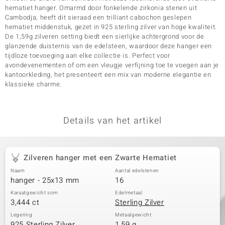
hematiet hanger. Omarmd door fonkelende zirkonia stenen uit
Cambodja, heeft dit sieraad een trilliant cabochon geslepen
hematiet middenstuk, gezet in 925 sterling zilver van hoge kwaliteit.
De 1,59g zilveren setting biedt een sierlijke achtergrond voor de
glanzende duisternis van de edelsteen, waardoor deze hanger een
tijdloze toevoeging aan elke collectie is. Perfect voor
avondevenementen of om een vleugje verfijning toe te voegen aan je
kantoorkleding, het presenteert een mix van moderne elegantie en
klassieke charme.
Details van het artikel
Zilveren hanger met een Zwarte Hematiet
Naam
Aantal edelstenen
hanger - 25x13 mm
16
Karaatgewicht som
Edelmetaal
3,444 ct
Sterling Zilver
Legering
Metaalgewicht
925 Sterling Zilver
1,59 g