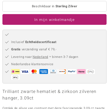
Beschikbaar in
Sterling Zilver
remonti
remonti
In mijn winkelmandje
uwelo
 Gems
Inclusief
Echtheidscertificaat
NO Collection
Gratis
verzending vanaf € 79,-
va
Levering naar
Nederland
binnen 3-7 dagen
Nederlandse klantenservice
Trilliant zwarte hematiet & zirkoon zilveren
Minerale
hanger, 3.09ct
Ontdek de allure van contrast met deze fascinerende 3,09 ct zwarte