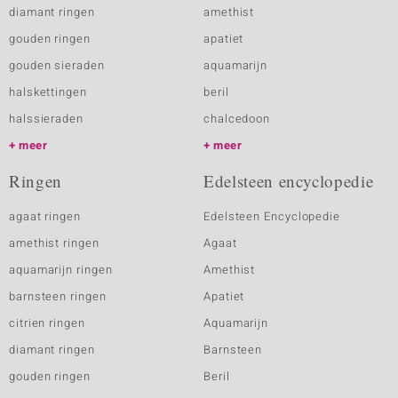
diamant ringen
amethist
gouden ringen
apatiet
gouden sieraden
aquamarijn
halskettingen
beril
halssieraden
chalcedoon
meer
meer
Ringen
Edelsteen encyclopedie
agaat ringen
Edelsteen Encyclopedie
amethist ringen
Agaat
aquamarijn ringen
Amethist
barnsteen ringen
Apatiet
citrien ringen
Aquamarijn
diamant ringen
Barnsteen
gouden ringen
Beril