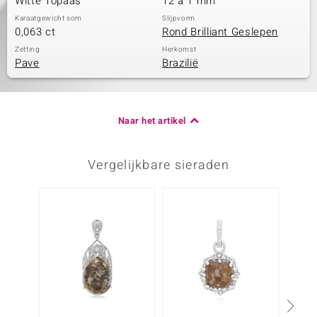
Witte Topaas
12 à 1 mm
Karaatgewicht som
Slijpvorm
0,063 ct
Rond Brilliant Geslepen
Zetting
Herkomst
Pave
Brazilië
Naar het artikel
Vergelijkbare sieraden
-14%