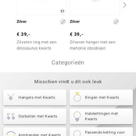
17
Zilver
Zilver
Zilver
€ 39,-
€ 39,-
€ 59,
Zilveren ring met een
Zilveren hanger met een
Zilver
dinosaurus kwarts
mahonie obsidiaan
dinosa
Categorieën
Misschien vindt u dit ook leuk
Hangers met Kwarts
Ringen met Kwarts
Halskettingen met
Oorbellen met Kwarts
Kwarts
Passende ketting voor
Armbanden met Kwarts