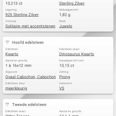
10,213 ct
Sterling Zilver
Legering
Metaalgewicht
925 Sterling Zilver
1,82 g
Ontwerp
Merk
Solitaire met accentstenen
Juwelo
Hoofd edelsteen
Edelsteen
Edelsteen exact
Kwarts
Dinosaurus Kwarts
Aantal en grootte
Karaatgewicht som
1 à 16x12 mm
10,15 ct
Slijpvorm
Zetting
Ovaal Cabochon, Cabochon
Prong
Edelsteen kleur
Herkomst
meerkleurig
VS
Tweede edelsteen
Edelsteen exact
Aantal en grootte