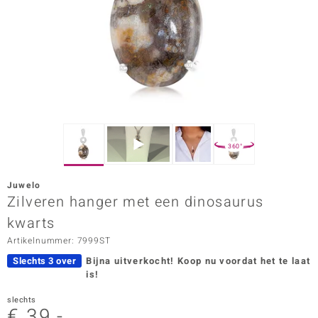
ana
Prince Designs
o
Chic
360°
d in Berlin
Juwelo
insell
Zilveren hanger met een dinosaurus
kwarts
n Vogue
Artikelnummer: 7999ST
e in Italy
Slechts 3 over
Bijna uitverkocht!
Koop nu voordat het te laat
is!
o Paraíso
slechts
izen
€ 39,-