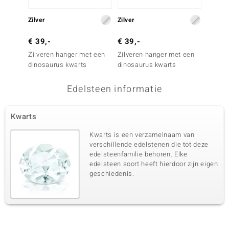
Zilver
Zilver
Zilver
€ 39,-
€ 39,-
€ 29,
Zilveren hanger met een
Zilveren hanger met een
Zilver
dinosaurus kwarts
dinosaurus kwarts
Magne
Edelsteen informatie
Kwarts
Kwarts is een verzamelnaam van
verschillende edelstenen die tot deze
edelsteenfamilie behoren. Elke
edelsteen soort heeft hierdoor zijn eigen
geschiedenis.