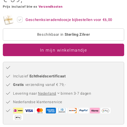
Prijs inclusief btw ex
Verzendkosten
remonti
remonti
Geschenksieradendoosje bijbestellen voor
€6,00
uwelo
Beschikbaar in
Sterling Zilver
 Gems
In mijn winkelmandje
NO Collection
va
Inclusief
Echtheidscertificaat
Gratis
verzending vanaf € 79,-
Levering naar
Nederland
binnen 3-7 dagen
Nederlandse klantenservice
Minerale