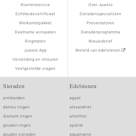
Klantenservice
Over Juwelo
Echtheidscertificaat
Sieradenspecialisten
Welkomstpakket
Presentatoren
Deelname winspelen
Sieradenprogramma
Ringmaten
Nieuwsbrief
Juwelo App
Wereld van edelstenen
Verzending en retouren
Veelgestelde vragen
Sieraden
Edelstenen
armbanden
agaat
dames ringen
alexandriet
diamant ringen
amethist
gouden ringen
apatiet
gouden sieraden
aquamarijn