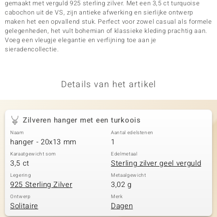
gemaakt met verguld 925 sterling zilver. Met een 3,5 ct turquoise
cabochon uit de VS, zijn antieke afwerking en sierlijke ontwerp
maken het een opvallend stuk. Perfect voor zowel casual als formele
gelegenheden, het vult bohemian of klassieke kleding prachtig aan.
Voeg een vleugje elegantie en verfijning toe aan je
sieradencollectie.
Details van het artikel
Zilveren hanger met een turkoois
Naam
Aantal edelstenen
hanger - 20x13 mm
1
Karaatgewicht som
Edelmetaal
3,5 ct
Sterling zilver geel verguld
Legering
Metaalgewicht
925 Sterling Zilver
3,02 g
Ontwerp
Merk
Solitaire
Dagen