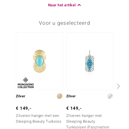
Naar het artikel
Voor u geselecteerd
Zilver
Zilver
Zilver
€ 149,-
€ 149,-
€ 149
Zilveren hanger met een
Zilveren hanger met
Zilver
Sleeping Beauty Turkoois
Sleeping Beauty
turkoo
Turkooisen (Faszination