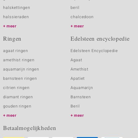
halskettingen
beril
halssieraden
chalcedoon
meer
meer
Ringen
Edelsteen encyclopedie
agaat ringen
Edelsteen Encyclopedie
amethist ringen
Agaat
aquamarijn ringen
Amethist
barnsteen ringen
Apatiet
citrien ringen
Aquamarijn
diamant ringen
Barnsteen
gouden ringen
Beril
meer
meer
Betaalmogelijkheden