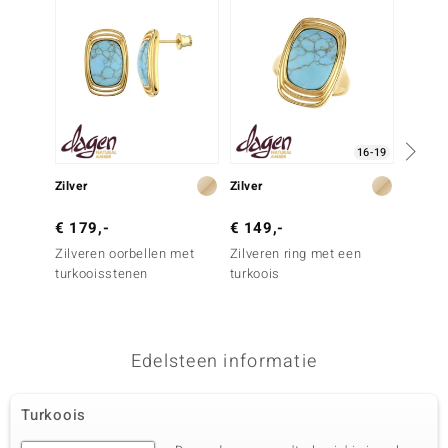
16-19
Zilver
Zilver
Zilver
€ 179,-
€ 149,-
€ 69,
Zilveren oorbellen met
Zilveren ring met een
Zilver
turkooisstenen
turkoois
Turquo
Edelsteen informatie
Turkoois