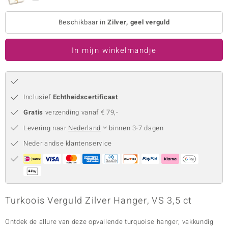
remonti
Beschikbaar in
Zilver, geel verguld
remonti
In mijn winkelmandje
uwelo
 Gems
NO Collection
Inclusief
Echtheidscertificaat
Gratis
verzending vanaf € 79,-
va
Levering naar
Nederland
binnen 3-7 dagen
Nederlandse klantenservice
Turkoois Verguld Zilver Hanger, VS 3,5 ct
Minerale
Ontdek de allure van deze opvallende turquoise hanger, vakkundig