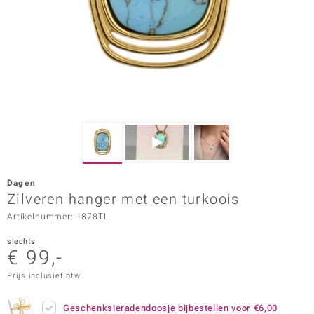
ana
Prince Designs
o
Chic
d in Berlin
Dagen
insell
Zilveren hanger met een turkoois
Artikelnummer: 1878TL
n Vogue
slechts
e in Italy
€ 99,-
o Paraíso
Prijs inclusief btw
izen
Geschenksieradendoosje bijbestellen voor
€6,00