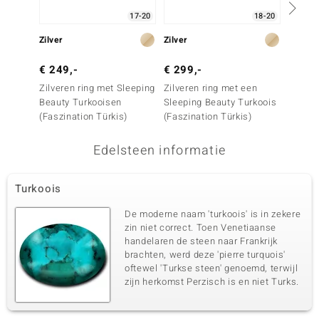
17-20
18-20
Zilver
Zilver
Zilver
€ 249,-
€ 299,-
€ 69,
Zilveren ring met Sleeping
Zilveren ring met een
Zilver
Beauty Turkooisen
Sleeping Beauty Turkoois
Turquo
(Faszination Türkis)
(Faszination Türkis)
Edelsteen informatie
Turkoois
De moderne naam 'turkoois' is in zekere
zin niet correct. Toen Venetiaanse
handelaren de steen naar Frankrijk
brachten, werd deze 'pierre turquois'
oftewel 'Turkse steen' genoemd, terwijl
zijn herkomst Perzisch is en niet Turks.