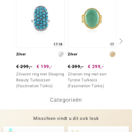
17-18
17
Zilver
Zilver
Zilver
€ 299,-
€ 199,-
€ 399,-
€ 299,-
€ 69,
Zilveren ring met Sleeping
Zilveren ring met een
Zilver
Beauty Turkooisen
Tyrone Turkoois
Turquo
(Faszination Türkis)
(Faszination Türkis)
Categorieën
Misschien vindt u dit ook leuk