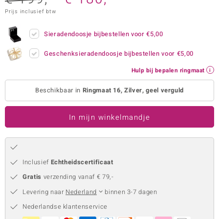
Prijs inclusief btw
remonti
remonti
Sieradendoosje bijbestellen voor
€5,00
uwelo
Geschenksieradendoosje bijbestellen voor
€5,00
Hulp bij bepalen ringmaat
 Gems
Beschikbaar in
Ringmaat 16, Zilver, geel verguld
NO Collection
va
In mijn winkelmandje
Inclusief
Echtheidscertificaat
Gratis
verzending vanaf € 79,-
Levering naar
Nederland
binnen 3-7 dagen
Minerale
Nederlandse klantenservice