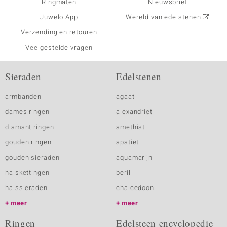
Ringmaten
Nieuwsbrief
Juwelo App
Wereld van edelstenen
Verzending en retouren
Veelgestelde vragen
Sieraden
Edelstenen
armbanden
agaat
dames ringen
alexandriet
diamant ringen
amethist
gouden ringen
apatiet
gouden sieraden
aquamarijn
halskettingen
beril
halssieraden
chalcedoon
meer
meer
Ringen
Edelsteen encyclopedie