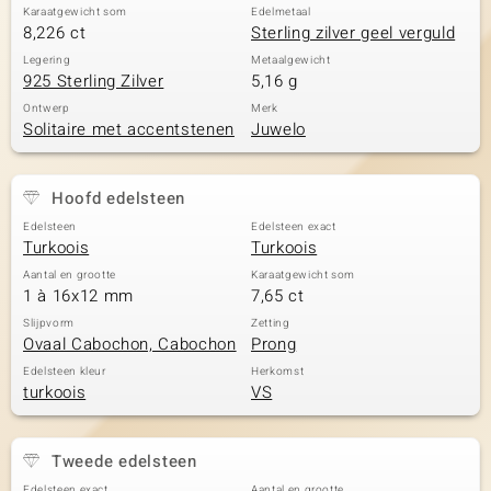
Karaatgewicht som
Edelmetaal
8,226 ct
Sterling zilver geel verguld
Legering
Metaalgewicht
925 Sterling Zilver
5,16 g
Ontwerp
Merk
Solitaire met accentstenen
Juwelo
Hoofd edelsteen
Edelsteen
Edelsteen exact
Turkoois
Turkoois
Aantal en grootte
Karaatgewicht som
1 à 16x12 mm
7,65 ct
Slijpvorm
Zetting
Ovaal Cabochon, Cabochon
Prong
Edelsteen kleur
Herkomst
turkoois
VS
Tweede edelsteen
Edelsteen exact
Aantal en grootte