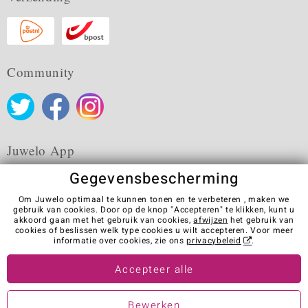
Community
Juwelo App
Gegevensbescherming
Om Juwelo optimaal te kunnen tonen en te verbeteren , maken we
gebruik van cookies. Door op de knop "Accepteren" te klikken, kunt u
akkoord gaan met het gebruik van cookies,
afwijzen
het gebruik van
Algemene verkoopvoorwaarden
Privacybeleid
Cookies
cookies of beslissen welk type cookies u wilt accepteren. Voor meer
Colofon
Contact
Contract herroepen
informatie over cookies, zie ons
privacybeleid
.
Visit our stores in other countries:
Accepteer alle
Bewerken