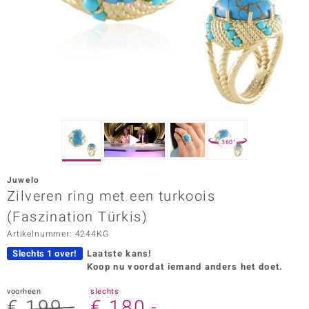
ana
Prince Designs
o
Chic
360°
d in Berlin
Juwelo
insell
Zilveren ring met een turkoois
(Faszination Türkis)
n Vogue
Artikelnummer: 4244KG
e in Italy
Slechts 1 over!
Laatste kans!
Koop nu voordat iemand anders het doet.
o Paraíso
voorheen
slechts
izen
€ 199,-
€ 180,-