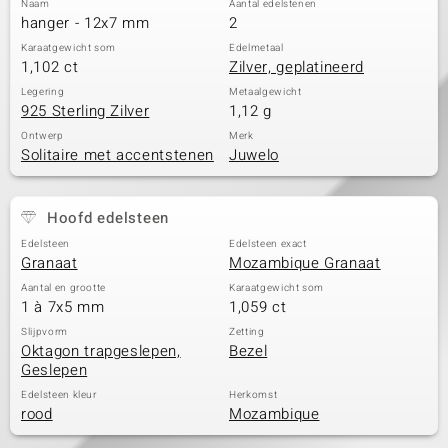
Naam
Aantal edelstenen
hanger - 12x7 mm
2
Karaatgewicht som
Edelmetaal
1,102 ct
Zilver, geplatineerd
Legering
Metaalgewicht
925 Sterling Zilver
1,12 g
Ontwerp
Merk
Solitaire met accentstenen
Juwelo
Hoofd edelsteen
Edelsteen
Edelsteen exact
Granaat
Mozambique Granaat
Aantal en grootte
Karaatgewicht som
1 à 7x5 mm
1,059 ct
Slijpvorm
Zetting
Oktagon trapgeslepen,
Bezel
Geslepen
Edelsteen kleur
Herkomst
rood
Mozambique