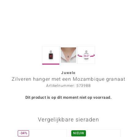
ana
Prince Designs
o
360°
Chic
d in Berlin
Juwelo
Zilveren hanger met een Mozambique granaat
insell
Artikelnummer: 5739BB
n Vogue
Dit product is op dit moment niet op voorraad.
e in Italy
Vergelijkbare sieraden
o Paraíso
izen
-34%
NIEUW