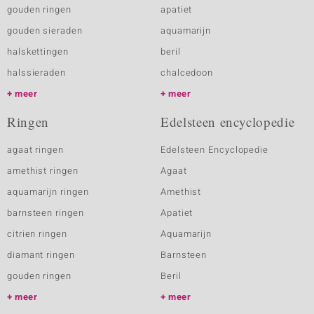
gouden ringen
apatiet
gouden sieraden
aquamarijn
halskettingen
beril
halssieraden
chalcedoon
meer
meer
Ringen
Edelsteen encyclopedie
agaat ringen
Edelsteen Encyclopedie
amethist ringen
Agaat
aquamarijn ringen
Amethist
barnsteen ringen
Apatiet
citrien ringen
Aquamarijn
diamant ringen
Barnsteen
gouden ringen
Beril
meer
meer