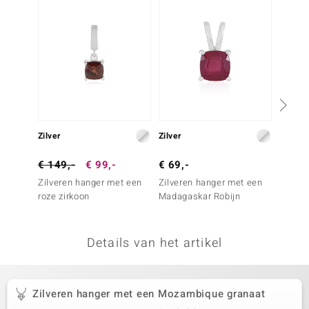
remonti
remonti
uwelo
 Gems
NO Collection
Zilver
Zilver
Zilver
va
€ 149,-
€ 99,-
€ 69,-
€ 49,
Zilveren hanger met een
Zilveren hanger met een
Zilver
roze zirkoon
Madagaskar Robijn
Mozamb
Details van het artikel
Minerale
Zilveren hanger met een Mozambique granaat