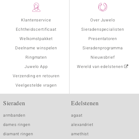
Klantenservice
Over Juwelo
Echtheidscertificaat
Sieradenspecialisten
Welkomstpakket
Presentatoren
Deelname winspelen
Sieradenprogramma
Ringmaten
Nieuwsbrief
Juwelo App
Wereld van edelstenen
Verzending en retouren
Veelgestelde vragen
Sieraden
Edelstenen
armbanden
agaat
dames ringen
alexandriet
diamant ringen
amethist