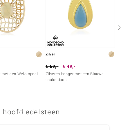
Zilver
Zilver
€ 69,-
€ 49,-
€ 149
 met een Welo-opaal
Zilveren hanger met een Blauwe
Zilver
chalcedoon
(Faszi
 hoofd edelsteen