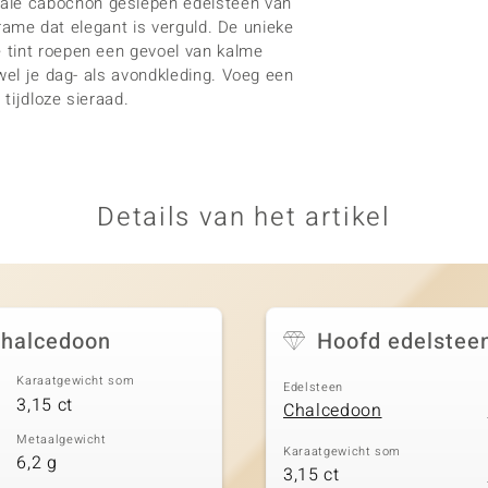
ale cabochon geslepen edelsteen van
 frame dat elegant is verguld. De unieke
 tint roepen een gevoel van kalme
wel je dag- als avondkleding. Voeg een
 tijdloze sieraad.
Details van het artikel
chalcedoon
Hoofd edelstee
Karaatgewicht som
Edelsteen
3,15 ct
Chalcedoon
Metaalgewicht
Karaatgewicht som
6,2 g
3,15 ct