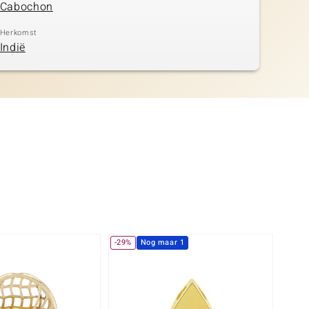
Cabochon
Herkomst
Indië
-29%
Nog maar 1
-13%