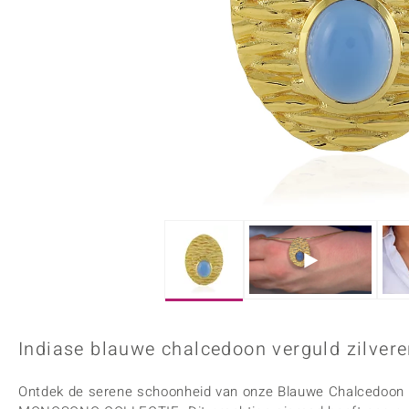
Onyx
Peridoot
Armbanden
Kralen sieraden
Custodana
Kunstreizen
Spinel
Tanzaniet
Accessoires
Bedels
Dagen
Mark Tremonti
Zirkoon
Sieradensets
Colliers
Edelstenen op kleur
Rood
Paars
Alle edelstenen
Indiase blauwe chalcedoon verguld zilvere
Ontdek de serene schoonheid van onze Blauwe Chalcedoon 