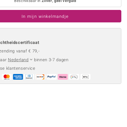
Rhodoliet
Beschikbaar in
Zilver, geel verguld
Sieraden in varianten
is
Toermalijn
Ringmaten
In mijn winkelmandje
Geel
chtheidscertificaat
zending vanaf € 79,-
naar
Nederland
binnen 3-7 dagen
se klantenservice