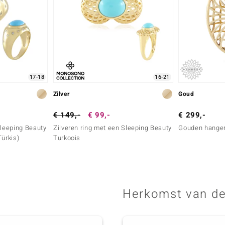
17-18
16-21
Zilver
Goud
€ 149,-
€ 99,-
€ 299,-
Sleeping Beauty
Zilveren ring met een Sleeping Beauty
Gouden hanger
Türkis)
Turkoois
Herkomst van de