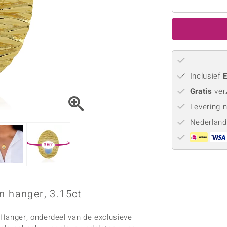
Parel
Kwarts
♦ Zilveren ringen
Vitale Minerale
Topaas
Turkoo
♦ Zilveren oorbellen
♦ Zilveren hangers
♦ Zilveren armbanden
♦ Zilveren kettingen
Blauw
Groen
Inclusief
E
Gratis
ver
Platina sieraden
Levering 
Nederland
360°
n hanger, 3.15ct
Hanger, onderdeel van de exclusieve