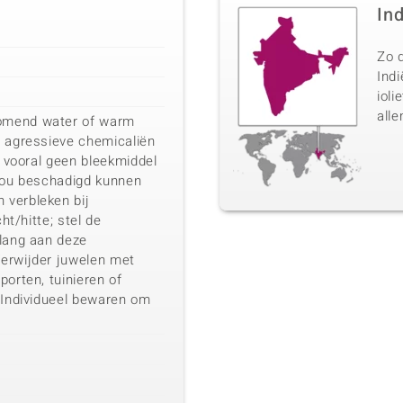
In
Zo d
Ind
ioli
alle
omend water of warm
n agressieve chemicaliën
, vooral geen bleekmiddel
 zou beschadigd kunnen
verbleken bij
cht/hitte; stel de
 lang aan deze
erwijder juwelen met
porten, tuinieren of
 Individueel bewaren om