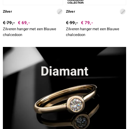
Zilver
Zilver
€ 79,-
€ 69,-
€ 99,-
€ 79,-
Zilveren hanger met een Blauwe
Zilveren hanger met een Blauwe
chalcedoon
chalcedoon