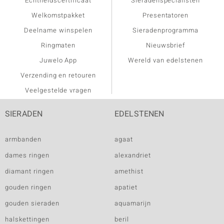
Echtheidscertificaat
Sieradenspecialisten
Welkomstpakket
Presentatoren
Deelname winspelen
Sieradenprogramma
Ringmaten
Nieuwsbrief
Juwelo App
Wereld van edelstenen
Verzending en retouren
Veelgestelde vragen
SIERADEN
EDELSTENEN
armbanden
agaat
dames ringen
alexandriet
diamant ringen
amethist
gouden ringen
apatiet
gouden sieraden
aquamarijn
halskettingen
beril