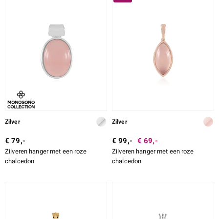
SLIJPVORM EXACT
ZETTING
e Designs
erlin
Zilver
Zilver
€ 79,-
€ 99,-
€ 69,-
Zilveren hanger met een roze
Zilveren hanger met een roze
ue
chalcedon
chalcedon
Italy
aíso