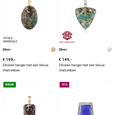
ti
ti
VITALE
MINERALE
llection
Zilver
Zilver
€ 199,-
€ 149,-
Zilveren hanger met een Venus
Zilveren hanger met een Venus
chalcedoon
chalcedoon
NIEUW
-51%
le