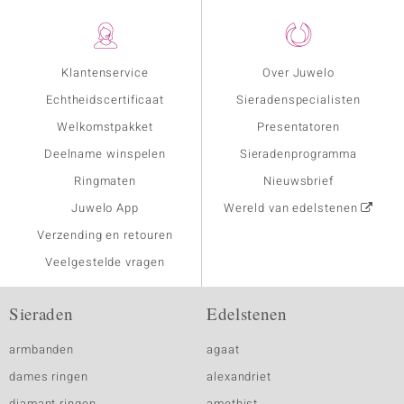
Klantenservice
Over Juwelo
Echtheidscertificaat
Sieradenspecialisten
Welkomstpakket
Presentatoren
Deelname winspelen
Sieradenprogramma
Ringmaten
Nieuwsbrief
Juwelo App
Wereld van edelstenen
Verzending en retouren
Veelgestelde vragen
Sieraden
Edelstenen
armbanden
agaat
dames ringen
alexandriet
diamant ringen
amethist