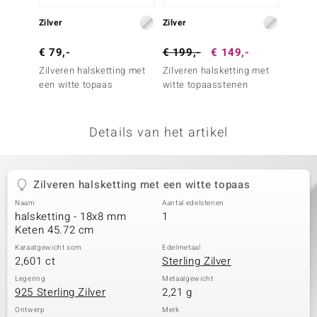
remonti
Zilver
Zilver
Zilver
remonti
€ 79,-
€ 199,-
€ 149,-
€ 49,
Zilveren halsketting met
Zilveren halsketting met
Zilver
uwelo
een witte topaas
witte topaasstenen
een wi
 Gems
Details van het artikel
NO Collection
va
Zilveren halsketting met een witte topaas
Naam
Aantal edelstenen
halsketting - 18x8 mm
1
Keten 45.72 cm
Karaatgewicht som
Edelmetaal
2,601 ct
Sterling Zilver
Minerale
Legering
Metaalgewicht
925 Sterling Zilver
2,21 g
Ontwerp
Merk