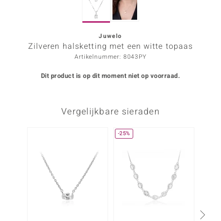
ana
Juwelo
Zilveren halsketting met een witte topaas
Prince Designs
Artikelnummer: 8043PY
o
Dit product is op dit moment niet op voorraad.
Chic
Vergelijkbare sieraden
d in Berlin
insell
-25%
NIEU
n Vogue
e in Italy
o Paraíso
izen