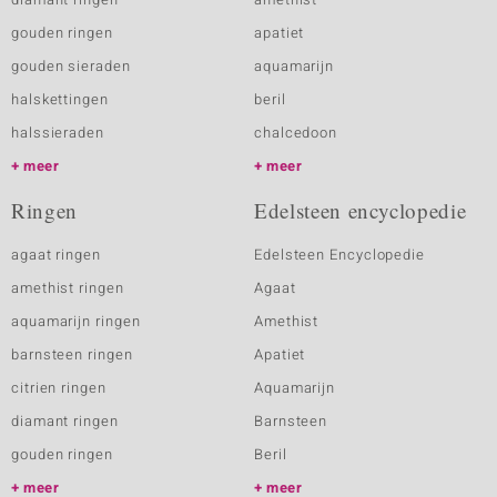
gouden ringen
apatiet
gouden sieraden
aquamarijn
halskettingen
beril
halssieraden
chalcedoon
meer
meer
Ringen
Edelsteen encyclopedie
agaat ringen
Edelsteen Encyclopedie
amethist ringen
Agaat
aquamarijn ringen
Amethist
barnsteen ringen
Apatiet
citrien ringen
Aquamarijn
diamant ringen
Barnsteen
gouden ringen
Beril
meer
meer