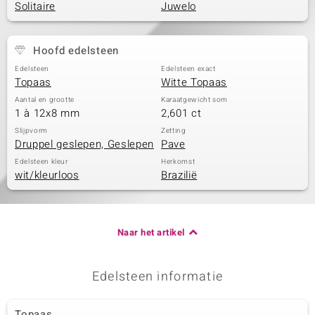
Solitaire
Juwelo
Hoofd edelsteen
Edelsteen
Edelsteen exact
Topaas
Witte Topaas
Aantal en grootte
Karaatgewicht som
1 à 12x8 mm
2,601 ct
Slijpvorm
Zetting
Druppel geslepen, Geslepen
Pave
Edelsteen kleur
Herkomst
wit/kleurloos
Brazilië
Naar het artikel
Edelsteen informatie
Topaas