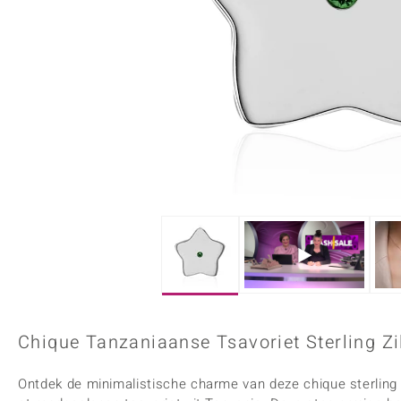
Onyx
Peridoot
Armbanden
Kralen sieraden
Custodana
Kunstreizen
Spinel
Tanzaniet
Accessoires
Bedels
Dagen
Mark Tremonti
Zirkoon
Sieradensets
Colliers
Edelstenen op kleur
Rood
Paars
Alle edelstenen
Chique Tanzaniaanse Tsavoriet Sterling Zi
Ontdek de minimalistische charme van deze chique sterling 