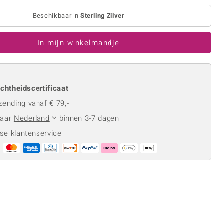
Rhodoliet
Sieraden in varianten
is
Toermalijn
Beschikbaar in
Sterling Zilver
Ringmaten
In mijn winkelmandje
Geel
chtheidscertificaat
zending vanaf € 79,-
naar
Nederland
binnen 3-7 dagen
se klantenservice