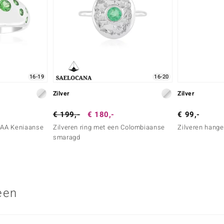
16-19
16-20
Zilver
Zilver
€ 199,-
€ 180,-
€ 99,-
 AAA Keniaanse
Zilveren ring met een Colombiaanse
Zilveren hange
smaragd
een