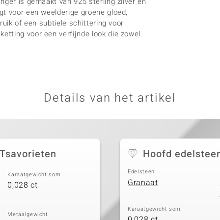
nger is gemaakt van 925 sterling zilver en
gt voor een weelderige groene gloed,
uik of een subtiele schittering voor
tting voor een verfijnde look die zowel
Details van het artikel
 Tsavorieten
Hoofd edelstee
Edelsteen
Karaatgewicht som
Granaat
0,028 ct
Karaatgewicht som
Metaalgewicht
0,028 ct