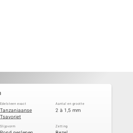
n
Edelsteen exact
Aantal en grootte
Tanzaniaanse
2 à 1,5 mm
Tsavoriet
Slijpvorm
Zetting
Rond geslepen,
Bezel