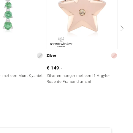
Zilver
Zilver
€ 149,-
€ 99,
r met een Munt Kyaniet
Zilveren hanger met een I1 Argyle-
Zilver
Rose de France diamant
jade