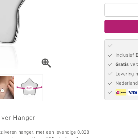
Parel
Kwarts
♦ Zilveren ringen
Vitale Minerale
Topaas
Turkoo
♦ Zilveren oorbellen
♦ Zilveren hangers
♦ Zilveren armbanden
♦ Zilveren kettingen
Blauw
Groen
Inclusief
E
Platina sieraden
Gratis
ver
Levering 
Nederland
360°
lver Hanger
zilveren hanger, met een levendige 0,028