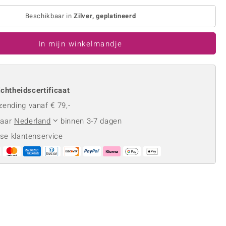
Rhodoliet
Sieraden in varianten
is
Toermalijn
Beschikbaar in
Zilver, geplatineerd
Ringmaten
In mijn winkelmandje
Geel
chtheidscertificaat
zending vanaf € 79,-
naar
Nederland
binnen 3-7 dagen
se klantenservice