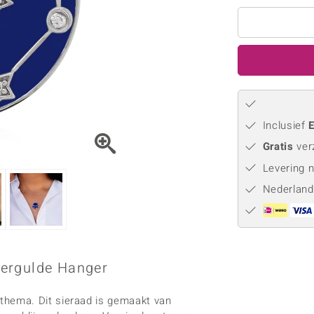
Parel
Kwarts
♦ Zilveren ringen
Vitale Minerale
Topaas
Turkoo
♦ Zilveren oorbellen
♦ Zilveren hangers
♦ Zilveren armbanden
♦ Zilveren kettingen
Blauw
Groen
Inclusief
E
Platina sieraden
Gratis
ver
Levering 
Nederland
Vergulde Hanger
hema. Dit sieraad is gemaakt van