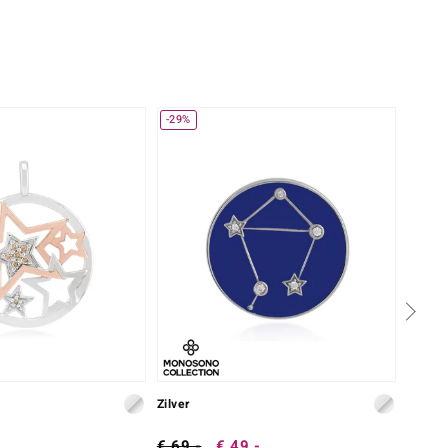
-29%
-20%
Zilver
Zilver
€ 69,-
€ 49,-
€ 49,