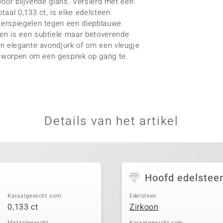
 voor blijvende glans. Versierd met een
aal 0,133 ct, is elke edelsteen
eerspiegelen tegen een diepblauwe
en is een subtiele maar betoverende
n elegante avondjurk of om een vleugje
ontworpen om een gesprek op gang te
Details van het artikel
Hoofd edelstee
Karaatgewicht som
Edelsteen
0,133 ct
Zirkoon
Metaalgewicht
Karaatgewicht som