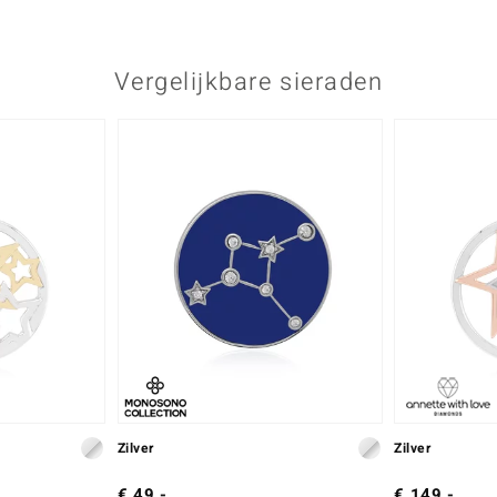
Herkomst
Cambodja
Vergelijkbare sieraden
Zilver
Zilver
€ 49,-
€ 149,-