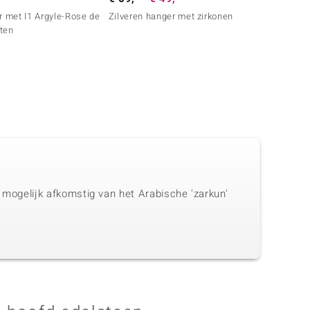
r met I1 Argyle-Rose de
Zilveren hanger met zirkonen
Zilver
ten
s mogelijk afkomstig van het Arabische 'zarkun'