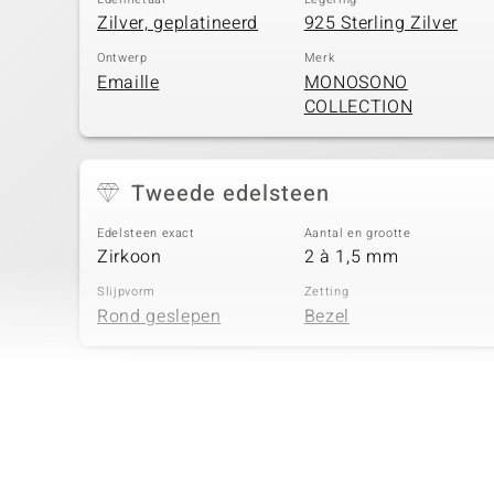
Zilver, geplatineerd
925 Sterling Zilver
Ontwerp
Merk
Emaille
MONOSONO
COLLECTION
Tweede edelsteen
Edelsteen exact
Aantal en grootte
Zirkoon
2 à 1,5 mm
Slijpvorm
Zetting
Rond geslepen
Bezel
Vierde edelsteen
Edelsteen exact
Aantal en grootte
Zirkoon
1 à 1,3 mm