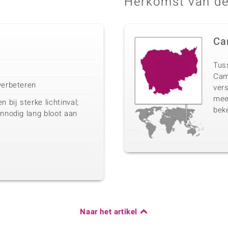
Herkomst van de
Ca
Tuss
Cam
verbeteren
vers
mee
bij sterke lichtinval;
beke
onnodig lang bloot aan
Naar het artikel