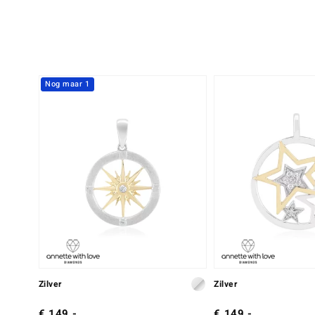
Slijpvorm
Zetting
Rond geslepen
Bezel
Nog maar 1
Zilver
Zilver
€ 149,-
€ 149,-