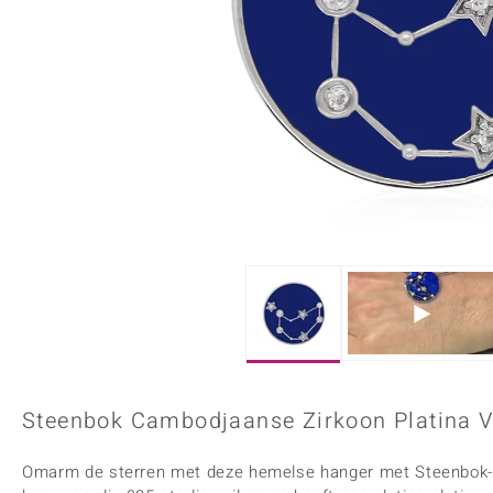
Onyx
Peridoot
Armbanden
Kralen sieraden
Custodana
Kunstreizen
Spinel
Tanzaniet
Accessoires
Bedels
Dagen
Mark Tremonti
Zirkoon
Sieradensets
Colliers
Edelstenen op kleur
Rood
Paars
Alle edelstenen
Steenbok Cambodjaanse Zirkoon Platina 
Omarm de sterren met deze hemelse hanger met Steenbok-t