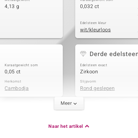
4,13 g
0,032 ct
Edelsteen kleur
wit/kleurloos
Derde edelstee
Karaatgewicht som
Edelsteen exact
0,05 ct
Zirkoon
Herkomst
Slijpvorm
Cambodja
Rond geslepen
Meer
Karaatgewicht som
Naar het artikel
0,013 ct