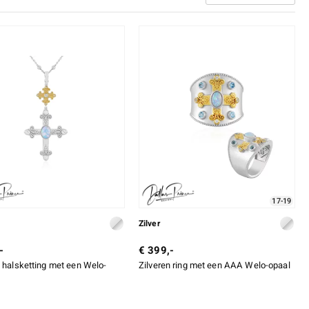
17-19
Zilver
-
€ 399,-
n halsketting met een Welo-
Zilveren ring met een AAA Welo-opaal