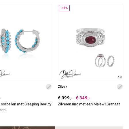
-13%
18
Zilver
-
€ 399,-
€ 349,-
n oorbellen met Sleeping Beauty
Zilveren ring met een Malawi Granaat
sen