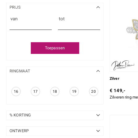
PRIJS
van
tot
Toepassen
RINGMAAT
Zilver
€ 149,-
16
17
18
19
20
Zilveren ring me
% KORTING
10-20 %
19
ONTWERP