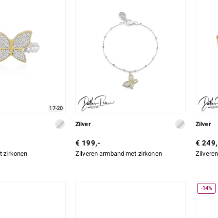
17-20
Zilver
Zilver
€ 199,-
€ 249,
t zirkonen
Zilveren armband met zirkonen
Zilvere
-14%