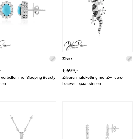
Zilver
-
€ 699,-
n oorbellen met Sleeping Beauty
Zilveren halsketting met Zwitsers-
sen
blauwe topaasstenen