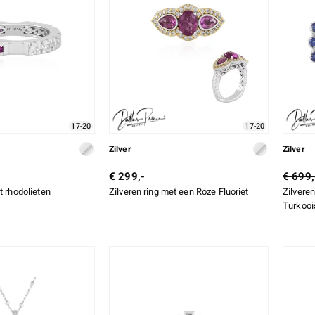
17-20
17-20
Zilver
Zilver
€ 299,-
€ 699,
t rhodolieten
Zilveren ring met een Roze Fluoriet
Zilvere
Turkooi