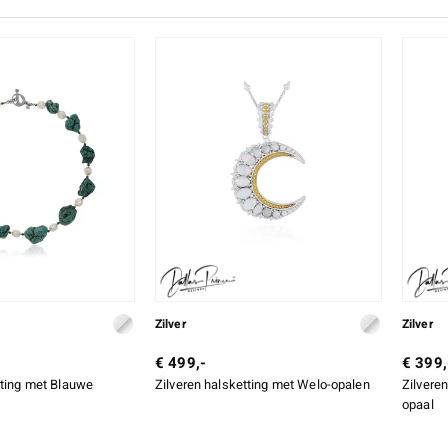
Zilver
Zilver
€ 499,-
€ 399,
tting met Blauwe
Zilveren halsketting met Welo-opalen
Zilvere
opaal