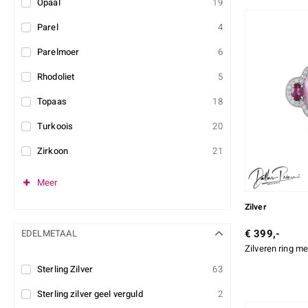
Opaal
19
Parel
4
Parelmoer
6
Rhodoliet
5
Topaas
18
Turkoois
20
Zirkoon
21
Meer
Zilver
€ 399,-
EDELMETAAL
Zilveren ring m
Sterling Zilver
63
Sterling zilver geel verguld
2