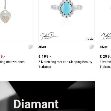
17-20
Zilver
Zilver
9,-
€ 199,-
€ 299,
tting met zirkonen
Zilveren ring met een Sleeping Beauty
Zilvere
Turkoois
Turkooi