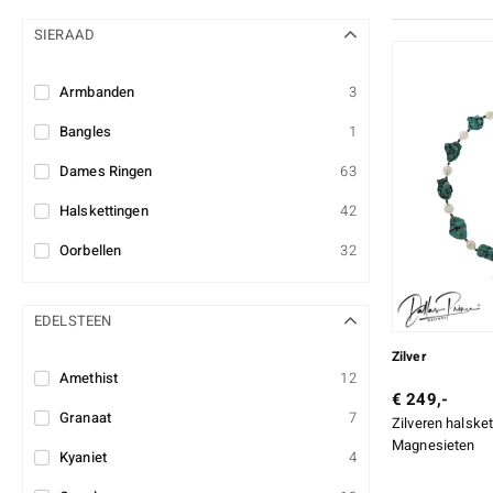
SIERAAD
Armbanden
3
Bangles
1
Dames Ringen
63
Halskettingen
42
Oorbellen
32
EDELSTEEN
Zilver
Amethist
12
€ 249,-
Granaat
7
Zilveren halske
Magnesieten
Kyaniet
4