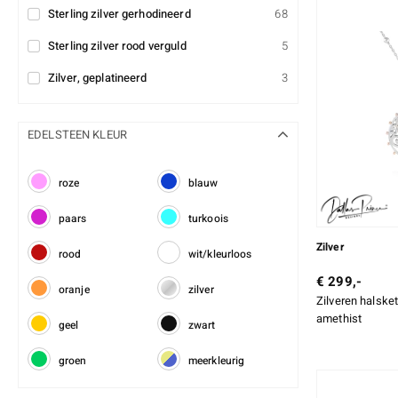
Sterling zilver gerhodineerd
68
Sterling zilver rood verguld
5
Zilver, geplatineerd
3
EDELSTEEN KLEUR
roze
blauw
paars
turkoois
Zilver
rood
wit/kleurloos
€ 299,-
oranje
zilver
Zilveren halske
amethist
geel
zwart
groen
meerkleurig