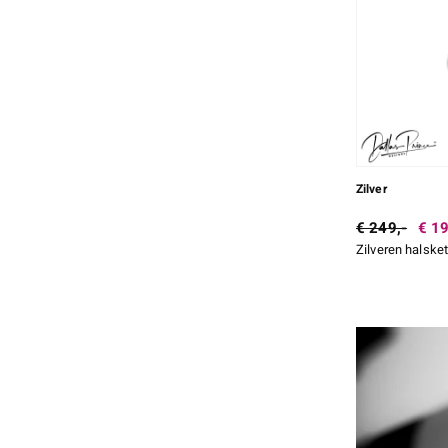
Meer
Zilver
€ 249,-
€ 19
Zilveren halske