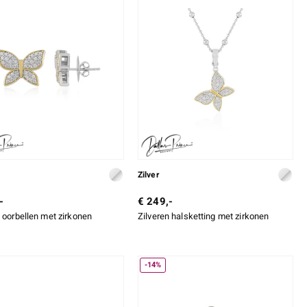
Zilver
-
€ 249,-
n oorbellen met zirkonen
Zilveren halsketting met zirkonen
-14%