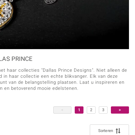
liefhebbers
azuli
Maansteen
in varianten
Rhodoliet
n
s
Toermalijn
Geel
LLAS PRINCE
t haar collecties "Dallas Prince Designs". Niet alleen de
in haar collectie een echte blikvanger. Elk van deze
nt van de belangstelling plaatsen. Laat u inspireren en
en en betoverend mooie edelstenen.
<
1
2
3
>
Sorteren