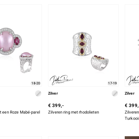
18-20
17-19
Zilver
Zilver
€ 399,-
€ 399,
et een Roze Mabé-parel
Zilveren ring met rhodolieten
Zilvere
Turkooi