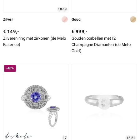
18-19
Zilver
Goud
€ 149,-
€ 999,-
Zilveren ring met zirkonen (de Melo
Gouden oorbellen met I2
Essence)
Champagne Diamanten (de Melo
Gold)
-40%
17
16-21