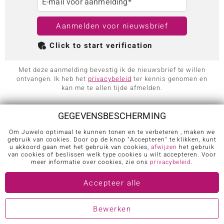
E-mail voor aanmelding*
Aanmelden voor nieuwsbrief
Click to start verification
Met deze aanmelding bevestig ik de nieuwsbrief te willen
ontvangen. Ik heb het
privacybeleid
ter kennis genomen en
kan me te allen tijde afmelden.
Prijs inclusief btw
GEGEVENSBESCHERMING
Om Juwelo optimaal te kunnen tonen en te verbeteren , maken we
gebruik van cookies. Door op de knop "Accepteren" te klikken, kunt
u akkoord gaan met het gebruik van cookies,
afwijzen
het gebruik
van cookies of beslissen welk type cookies u wilt accepteren. Voor
Echte Juwelen
Beste prijs
meer informatie over cookies, zie ons
privacybeleid
.
Uw expert voor
Zonder tussenpartij dus
Accepteer alle
gecertificeerde edelsteen
altijd de beste prijs!
sieraden
Bewerken