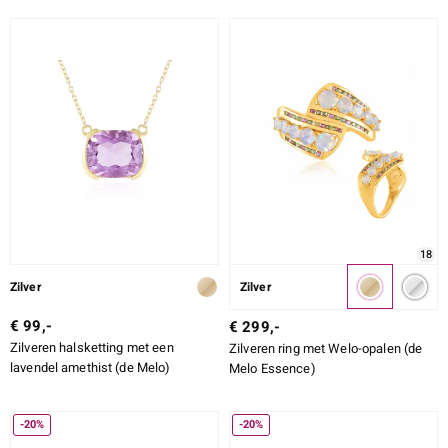
18
Zilver
Zilver
€ 99,-
€ 299,-
Zilveren halsketting met een
Zilveren ring met Welo-opalen (de
lavendel amethist (de Melo)
Melo Essence)
-20%
-20%