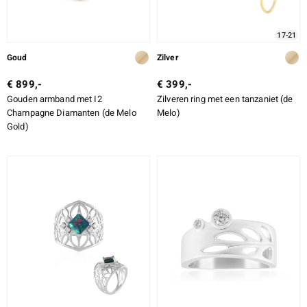
17-21
Goud
Zilver
€ 899,-
€ 399,-
Gouden armband met I2
Zilveren ring met een tanzaniet (de
Champagne Diamanten (de Melo
Melo)
Gold)