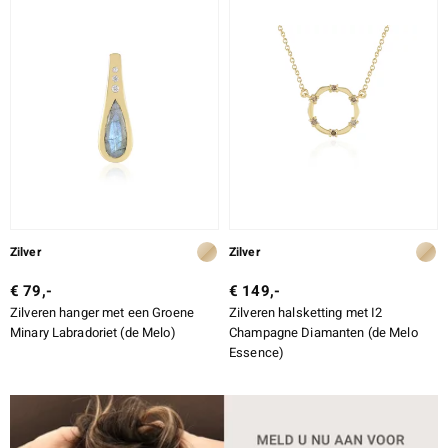
Zilver
Zilver
€ 79,-
€ 149,-
Zilveren hanger met een Groene
Zilveren halsketting met I2
Minary Labradoriet (de Melo)
Champagne Diamanten (de Melo
Essence)