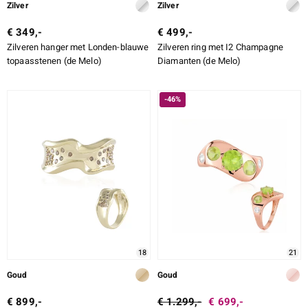
Zilver
Zilver
ti
€ 349,-
€ 499,-
ti
Zilveren hanger met Londen-blauwe
Zilveren ring met I2 Champagne
topaasstenen (de Melo)
Diamanten (de Melo)
-46%
llection
18
21
le
Goud
Goud
€ 899,-
€ 1.299,-
€ 699,-