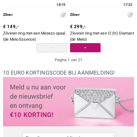
18-19
17-22
Zilver
Zilver
€ 149,-
€ 299,-
Zilveren ring met een Mezezo opaal
Zilveren ring met een I2 (H) Diamant
(de Melo Essence)
(de Melo)
<
>
Pagina 1 van 21
10 EURO KORTINGSCODE BIJ AANMELDING!