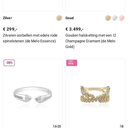
Zilver
Goud
€ 299,-
€ 3.499,-
Zilveren oorbellen met edele rode
Gouden halsketting met een I2
spinelstenen (de Melo Essence)
Champagne Diamant (de Melo
Gold)
-20%
16-20
18