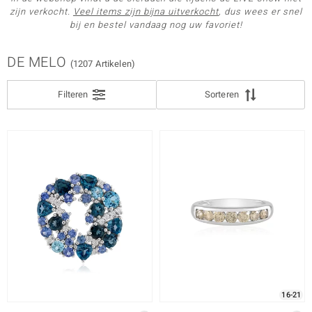
zijn verkocht.
Veel items zijn bijna uitverkocht
, dus wees er snel
ONTWERP
bij en bestel vandaag nog uw favoriet!
LEGERING
DE MELO
(1207 Artikelen)
SLIJPVORM
e Designs
Filteren
Sorteren
SLIJPVORM EXACT
ZETTING
erlin
ue
Italy
aíso
16-21