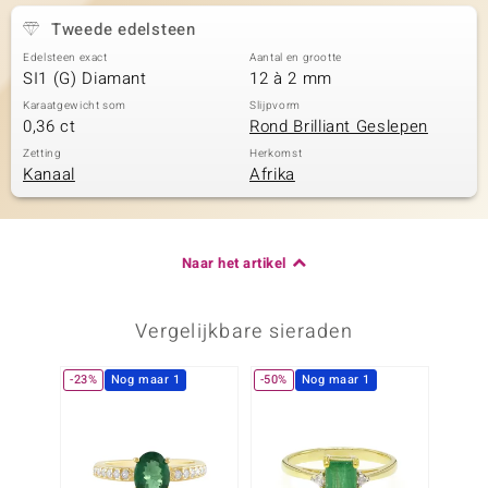
Tweede edelsteen
Edelsteen exact
Aantal en grootte
SI1 (G) Diamant
12 à 2 mm
Karaatgewicht som
Slijpvorm
0,36 ct
Rond Brilliant Geslepen
Zetting
Herkomst
Kanaal
Afrika
Naar het artikel
Vergelijkbare sieraden
-23%
Nog maar 1
-50%
Nog maar 1
-36%