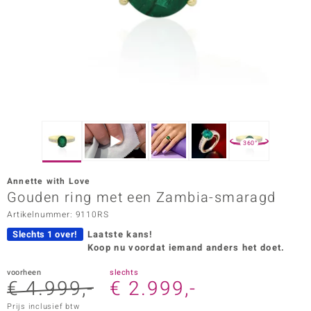
ana
Prince Designs
o
Chic
360°
d in Berlin
Annette with Love
insell
Gouden ring met een Zambia-smaragd
Artikelnummer: 9110RS
n Vogue
Slechts 1 over!
Laatste kans!
e in Italy
Koop nu voordat iemand anders het doet.
o Paraíso
voorheen
slechts
€ 4.999,-
€ 2.999,-
izen
Prijs inclusief btw