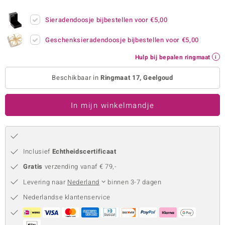
remonti
Sieradendoosje bijbestellen voor
€5,00
remonti
Geschenksieradendoosje bijbestellen voor
€5,00
uwelo
Hulp bij bepalen ringmaat
 Gems
Beschikbaar in
Ringmaat 17, Geelgoud
NO Collection
In mijn winkelmandje
va
Inclusief
Echtheidscertificaat
Gratis
verzending vanaf € 79,-
Levering naar
Nederland
binnen 3-7 dagen
Nederlandse klantenservice
Minerale