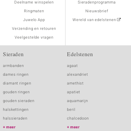
Deelname winspelen
Sieradenprogramma
Ringmaten
Nieuwsbrief
Juwelo App
Wereld van edelstenen
Verzending en retouren
Veelgestelde vragen
Sieraden
Edelstenen
armbanden
agaat
dames ringen
alexandriet
diamant ringen
amethist
gouden ringen
apatiet
gouden sieraden
aquamarijn
halskettingen
beril
halssieraden
chalcedoon
meer
meer