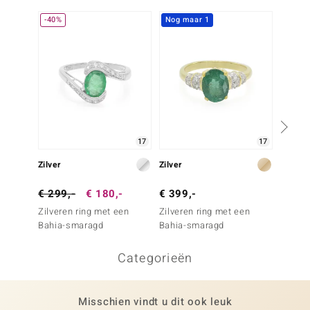
-40%
Nog maar 1
-40%
17
17
Zilver
Zilver
Zilver
€ 299,-
€ 180,-
€ 399,-
€ 299
Zilveren ring met een
Zilveren ring met een
Zilver
Bahia-smaragd
Bahia-smaragd
Bahia-
Categorieën
Misschien vindt u dit ook leuk