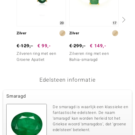
20
17
Zilver
Zilver
Zilver
€ 129,-
€ 99,-
€ 299,-
€ 149,-
€ 249
Zilveren ring met een
Zilveren ring met een
Zilver
Groene Apatiet
Bahia-smaragd
Bahia-
Edelsteen informatie
Smaragd
De smaragd is waarlijk een klassieke en
fantastische edelsteen. De naam
'smaragd' kan worden herleid tot het
Griekse woord 'smaragdos', dat 'groene
edelsteen' betekent.