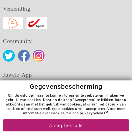
Verzending
Community
Juwelo App
Gegevensbescherming
Om Juwelo optimaal te kunnen tonen en te verbeteren , maken we
gebruik van cookies. Door op de knop "Accepteren" te klikken, kunt u
akkoord gaan met het gebruik van cookies,
afwijzen
het gebruik van
Algemene verkoopvoorwaarden
Privacybeleid
Cookies
cookies of beslissen welk type cookies u wilt accepteren. Voor meer
Colofon
Contact
Contract herroepen
informatie over cookies, zie ons
privacybeleid
.
Visit our stores in other countries:
Accepteer alle