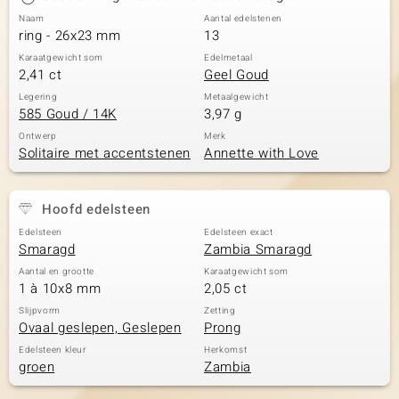
Naam
Aantal edelstenen
ring - 26x23 mm
13
Karaatgewicht som
Edelmetaal
2,41 ct
Geel Goud
Legering
Metaalgewicht
585 Goud / 14K
3,97 g
Ontwerp
Merk
Solitaire met accentstenen
Annette with Love
Hoofd edelsteen
Edelsteen
Edelsteen exact
Smaragd
Zambia Smaragd
Aantal en grootte
Karaatgewicht som
1 à 10x8 mm
2,05 ct
Slijpvorm
Zetting
Ovaal geslepen, Geslepen
Prong
Edelsteen kleur
Herkomst
groen
Zambia