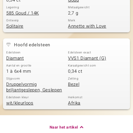
0,34 ct
Goud
Legering
Metaalgewicht
585 Goud / 14K
2,7 g
Ontwerp
Merk
Solitaire
Annette with Love
Hoofd edelsteen
Edelsteen
Edelsteen exact
Diamant
VVS1 Diamant (G)
Aantal en grootte
Karaatgewicht som
1 à 6x4 mm
0,34 ct
Slijpvorm
Zetting
Druppelvormig
Bezel
briljantgeslepen, Geslepen
Edelsteen kleur
Herkomst
wit/kleurloos
Afrika
Naar het artikel