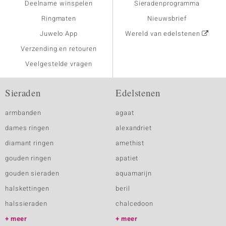
Deelname winspelen
Sieradenprogramma
Ringmaten
Nieuwsbrief
Juwelo App
Wereld van edelstenen
Verzending en retouren
Veelgestelde vragen
Sieraden
Edelstenen
armbanden
agaat
dames ringen
alexandriet
diamant ringen
amethist
gouden ringen
apatiet
gouden sieraden
aquamarijn
halskettingen
beril
halssieraden
chalcedoon
meer
meer