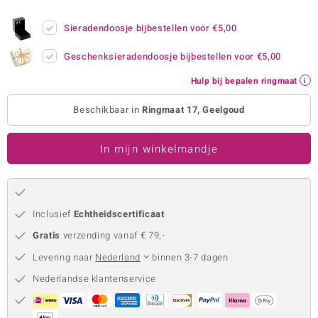
remonti
Sieradendoosje bijbestellen voor
€5,00
remonti
Geschenksieradendoosje bijbestellen voor
€5,00
uwelo
Hulp bij bepalen ringmaat
 Gems
Beschikbaar in
Ringmaat 17, Geelgoud
NO Collection
In mijn winkelmandje
va
Inclusief
Echtheidscertificaat
Gratis
verzending vanaf € 79,-
Levering naar
Nederland
binnen 3-7 dagen
Nederlandse klantenservice
Minerale