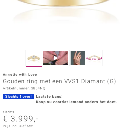
ana
Prince Designs
o
Chic
360°
d in Berlin
Annette with Love
insell
Gouden ring met een VVS1 Diamant (G)
Artikelnummer: 3854NQ
n Vogue
Slechts 1 over!
Laatste kans!
e in Italy
Koop nu voordat iemand anders het doet.
o Paraíso
slechts
€ 3.999,-
izen
Prijs inclusief btw