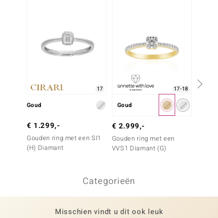
Nog m
17
17-18
Goud
Goud
Goud
€ 1.299,-
€ 9.9
€ 2.999,-
Gouden ring met een SI1
Gouden
Gouden ring met een
(H) Diamant
SI2 di
VVS1 Diamant (G)
Categorieën
Misschien vindt u dit ook leuk