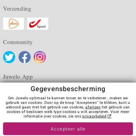
Verzending
Community
Juwelo App
Gegevensbescherming
Om Juwelo optimaal te kunnen tonen en te verbeteren , maken we
gebruik van cookies. Door op de knop "Accepteren" te klikken, kunt u
akkoord gaan met het gebruik van cookies,
afwijzen
het gebruik van
Algemene verkoopvoorwaarden
Privacybeleid
Cookies
cookies of beslissen welk type cookies u wilt accepteren. Voor meer
Colofon
Contact
Contract herroepen
informatie over cookies, zie ons
privacybeleid
.
Visit our stores in other countries:
Accepteer alle