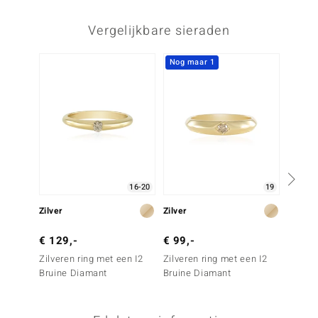
Vergelijkbare sieraden
Nog maar 1
Nog m
16-20
19
Zilver
Zilver
Goud
€ 129,-
€ 99,-
€ 2.4
Zilveren ring met een I2
Zilveren ring met een I2
Gouden
Bruine Diamant
Bruine Diamant
Diaman