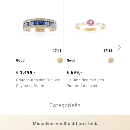
17-18
17-18
Goud
Goud
Goud
€ 1.499,-
€ 699,-
€ 799
Gouden ring met Blauwe
Gouden ring met een
Gouden
Ceylon saffieren
Paarse Scapoliet
Ceylon
Categorieën
Misschien vindt u dit ook leuk