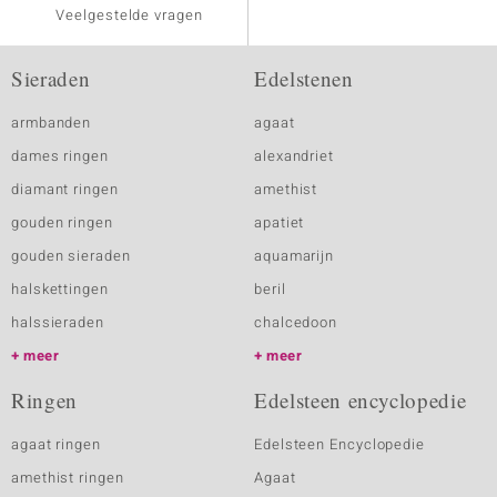
Veelgestelde vragen
Sieraden
Edelstenen
armbanden
agaat
dames ringen
alexandriet
diamant ringen
amethist
gouden ringen
apatiet
gouden sieraden
aquamarijn
halskettingen
beril
halssieraden
chalcedoon
meer
meer
Ringen
Edelsteen encyclopedie
agaat ringen
Edelsteen Encyclopedie
amethist ringen
Agaat