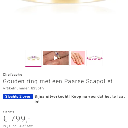
ana
Prince Designs
o
Chic
360°
d in Berlin
Chefsache
insell
Gouden ring met een Paarse Scapoliet
Artikelnummer: 8335FV
n Vogue
Slechts 2 over
Bijna uitverkocht!
Koop nu voordat het te laat
e in Italy
is!
o Paraíso
slechts
€ 799,-
izen
Prijs inclusief btw