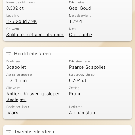
Karaatgewicht som
Edelmetaal
0,302 ct
Geel Goud
Legering
Metaalgewicht
375 Goud / 9K
1,79 g
Ontwerp
Merk
Solitaire met accentstenen
Chefsache
Hoofd edelsteen
Edelsteen
Edelsteen exact
Scapoliet
Paarse Scapoliet
Aantal en grootte
Karaatgewicht som
1 à 4 mm
0,204 ct
Slijpvorm
Zetting
Antieke Kussen geslepen,
Prong
Geslepen
Edelsteen kleur
Herkomst
paars
Afghanistan
Tweede edelsteen