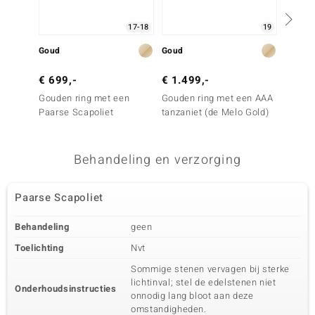
17-18
19
Goud
Goud
Zilver
€ 699,-
€ 1.499,-
€ 99,
Gouden ring met een
Gouden ring met een AAA
Zilver
Paarse Scapoliet
tanzaniet (de Melo Gold)
tanzan
Behandeling en verzorging
Paarse Scapoliet
Behandeling
geen
Toelichting
Nvt
Sommige stenen vervagen bij sterke
lichtinval; stel de edelstenen niet
Onderhoudsinstructies
onnodig lang bloot aan deze
omstandigheden.