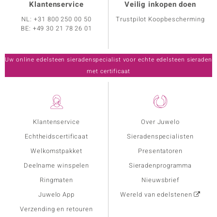
Klantenservice
Veilig inkopen doen
NL:
+31 800 250 00 50
Trustpilot Koopbescherming
BE:
+49 30 21 78 26 01
Uw online edelsteen sieradenspecialist voor echte edelsteen sieraden
met certificaat
Klantenservice
Over Juwelo
Echtheidscertificaat
Sieradenspecialisten
Welkomstpakket
Presentatoren
Deelname winspelen
Sieradenprogramma
Ringmaten
Nieuwsbrief
Juwelo App
Wereld van edelstenen
Verzending en retouren