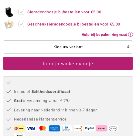
remonti
Sieradendoosje bijbestellen voor
€5,00
remonti
Geschenksieradendoosje bijbestellen voor
€5,00
uwelo
Hulp bij bepalen ringmaat
 Gems
Kies uw variant
NO Collection
In mijn winkelmandje
va
Inclusief
Echtheidscertificaat
Gratis
verzending vanaf € 79,-
Levering naar
Nederland
binnen 3-7 dagen
Nederlandse klantenservice
Minerale