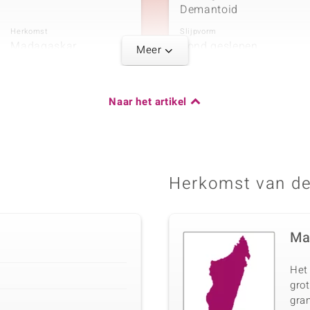
Demantoid
Herkomst
Slijpvorm
Madagaskar
Rond geslepen
Meer
Naar het artikel
Karaatgewicht som
0,102 ct
Herkomst
Afrika
Herkomst van de
Ma
Het
gro
gran