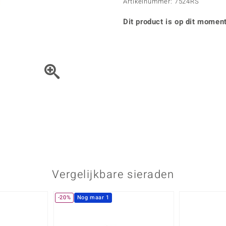
Parel
Kwarts
Artikelnummer: 7524RS
♦ Zilveren ringen
Vitale Minerale
Topaas
Turkoo
♦ Zilveren oorbellen
Dit product is op dit moment
♦ Zilveren hangers
♦ Zilveren armbanden
♦ Zilveren kettingen
Blauw
Groen
Het sieraad kunt u met de 
Platina sieraden
Vergelijkbare sieraden
-20%
Nog maar 1