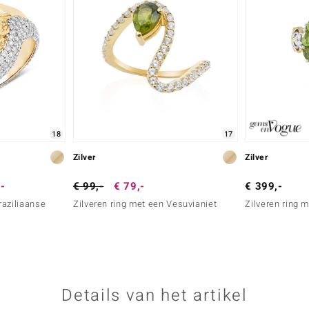
18
17
Zilver
Zilver
,-
€ 99,-
€ 79,-
€ 399,-
raziliaanse
Zilveren ring met een Vesuvianiet
Zilveren ring 
Details van het artikel