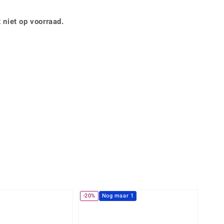
Rhodoliet
Sieraden in varianten
is
Toermalijn
Ringmaten
 niet op voorraad.
360° interactief
Geel
muis bewegen en van verschillende kanten bekijken.
-20%
Nog maar 1
-20%