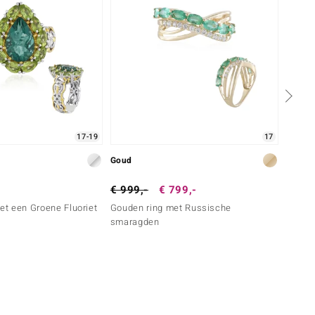
17-19
17
Goud
Goud
€ 999,-
€ 799,-
€ 999
met een Groene Fluoriet
Gouden ring met Russische
Gouden
smaragden
Jadeie