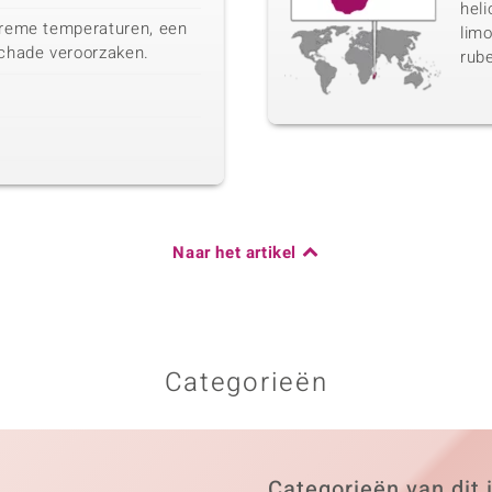
heli
xtreme temperaturen, een
limo
chade veroorzaken.
rube
Naar het artikel
Categorieën
Categorieën van dit 