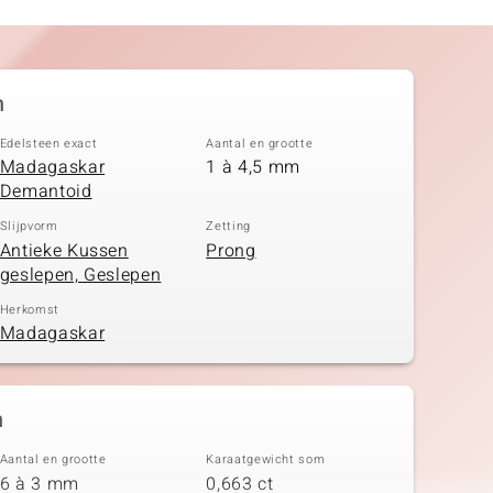
n
Edelsteen exact
Aantal en grootte
Madagaskar
1 à 4,5 mm
Demantoid
Slijpvorm
Zetting
Antieke Kussen
Prong
geslepen, Geslepen
Herkomst
Madagaskar
n
Aantal en grootte
Karaatgewicht som
6 à 3 mm
0,663 ct