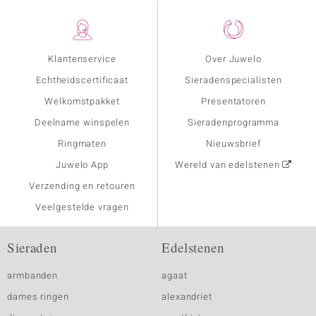
Klantenservice
Over Juwelo
Echtheidscertificaat
Sieradenspecialisten
Welkomstpakket
Presentatoren
Deelname winspelen
Sieradenprogramma
Ringmaten
Nieuwsbrief
Juwelo App
Wereld van edelstenen
Verzending en retouren
Veelgestelde vragen
Sieraden
Edelstenen
armbanden
agaat
dames ringen
alexandriet