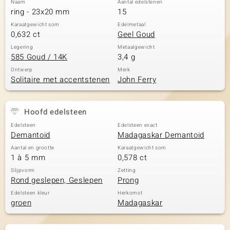
Naam
Aantal edelstenen
ring - 23x20 mm
15
Karaatgewicht som
Edelmetaal
0,632 ct
Geel Goud
Legering
Metaalgewicht
585 Goud / 14K
3,4 g
Ontwerp
Merk
Solitaire met accentstenen
John Ferry
Hoofd edelsteen
Edelsteen
Edelsteen exact
Demantoid
Madagaskar Demantoid
Aantal en grootte
Karaatgewicht som
1 à 5 mm
0,578 ct
Slijpvorm
Zetting
Rond geslepen, Geslepen
Prong
Edelsteen kleur
Herkomst
groen
Madagaskar