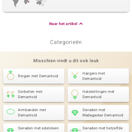
Naar het artikel
Categorieën
Misschien vindt u dit ook leuk
Hangers met
Ringen met Demantoid
Demantoid
Oorbellen met
Halskettingen met
Demantoid
Demantoid
Armbanden met
Sieraden met
Demantoid
Madagaskar Demantoid
Sieraden met edelsteen
Sieraden met hetzelfde