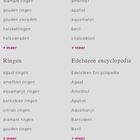
diamant ringen
amethist
gouden ringen
apatiet
gouden sieraden
aquamarijn
halskettingen
beril
halssieraden
chalcedoon
meer
meer
Ringen
Edelsteen encyclopedie
agaat ringen
Edelsteen Encyclopedie
amethist ringen
Agaat
aquamarijn ringen
Amethist
barnsteen ringen
Apatiet
citrien ringen
Aquamarijn
diamant ringen
Barnsteen
gouden ringen
Beril
meer
meer