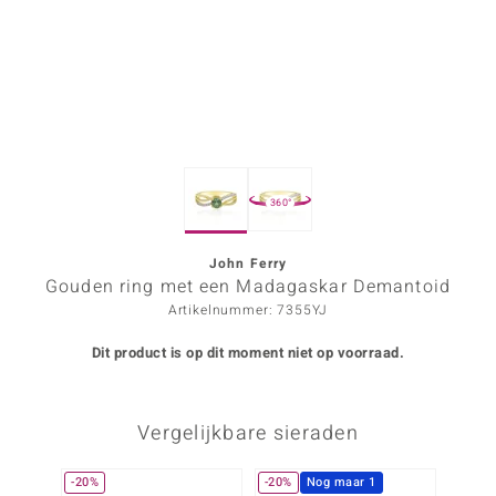
ana
Prince Designs
o
360°
Chic
d in Berlin
John Ferry
Gouden ring met een Madagaskar Demantoid
insell
Artikelnummer: 7355YJ
n Vogue
Dit product is op dit moment niet op voorraad.
e in Italy
Vergelijkbare sieraden
o Paraíso
izen
-20%
-20%
Nog maar 1
-33%