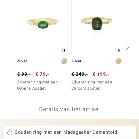
remonti
remonti
uwelo
 Gems
18
19
NO Collection
Zilver
Zilver
Goud
va
€ 99,-
€ 79,-
€ 249,-
€ 199,-
€ 1.4
Zilveren ring met een
Zilveren ring met een
Gouden
Groene Apatiet
Chroom apatiet
Zambi
Details van het artikel
Minerale
Gouden ring met een Madagaskar Demantoid