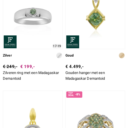
ti
ti
17-19
llection
Zilver
Goud
€ 249,-
€ 199,-
€ 4.499,-
Zilveren ring met een Madagaskar
Gouden hanger met een
Demantoid
Madagaskar Demantoid
-8%
le