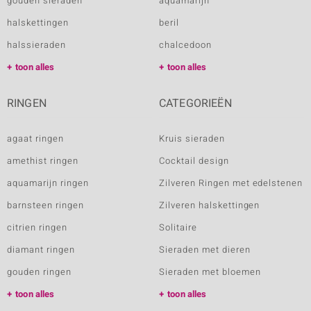
gouden sieraden
aquamarijn
halskettingen
beril
halssieraden
chalcedoon
toon alles
toon alles
RINGEN
CATEGORIEËN
agaat ringen
Kruis sieraden
amethist ringen
Cocktail design
aquamarijn ringen
Zilveren Ringen met edelstenen
barnsteen ringen
Zilveren halskettingen
citrien ringen
Solitaire
diamant ringen
Sieraden met dieren
gouden ringen
Sieraden met bloemen
toon alles
toon alles