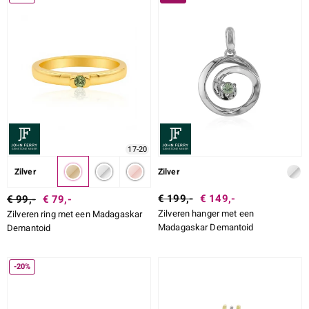
LEGERING
SLIJPVORM EXACT
ZETTING
e Designs
17-20
erlin
Zilver
Zilver
€ 199,-
€ 149,-
€ 99,-
€ 79,-
Zilveren hanger met een
Zilveren ring met een Madagaskar
ue
Madagaskar Demantoid
Demantoid
Italy
-20%
aíso