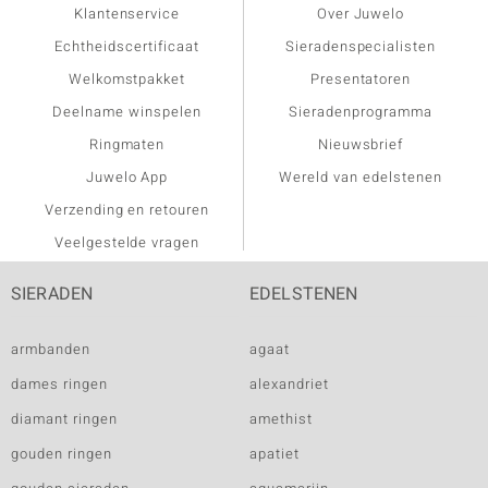
Klantenservice
Over Juwelo
Echtheidscertificaat
Sieradenspecialisten
Welkomstpakket
Presentatoren
Deelname winspelen
Sieradenprogramma
Ringmaten
Nieuwsbrief
Juwelo App
Wereld van edelstenen
Verzending en retouren
Veelgestelde vragen
SIERADEN
EDELSTENEN
armbanden
agaat
dames ringen
alexandriet
diamant ringen
amethist
gouden ringen
apatiet