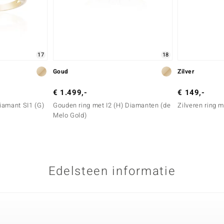
17
18
Goud
Zilver
€ 1.499,-
€ 149,-
iamant SI1 (G)
Gouden ring met I2 (H) Diamanten (de
Zilveren ring 
Melo Gold)
Edelsteen informatie