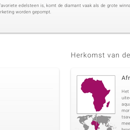
avoriete edelsteen is, komt de diamant vaak als de grote winnaa
arketing worden gepompt.
Herkomst van de
Af
Het 
uit
aqua
morg
tsav
meer
bro