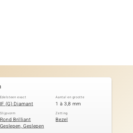
n
Edelsteen exact
Aantal en grootte
IF (G) Diamant
1 à 3,8 mm
Slijpvorm
Zetting
Rond Brilliant
Bezel
Geslepen, Geslepen