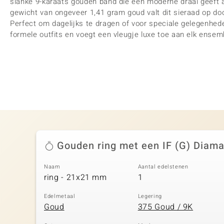
slanke 9-karaats gouden band die een moderne draai geeft a
gewicht van ongeveer 1,41 gram goud valt dit sieraad op do
Perfect om dagelijks te dragen of voor speciale gelegenheden
formele outfits en voegt een vleugje luxe toe aan elk ensem
Gouden ring met een IF (G) Diam
Naam
Aantal edelstenen
ring - 21x21 mm
1
Edelmetaal
Legering
Goud
375 Goud / 9K