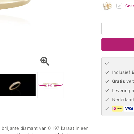
Parel
Kwarts
♦ Zilveren ringen
Vitale Minerale
Gesc
Topaas
Turkoo
♦ Zilveren oorbellen
♦ Zilveren hangers
♦ Zilveren armbanden
♦ Zilveren kettingen
Blauw
Groen
Platina sieraden
Inclusief
E
Gratis
ver
360°
Levering 
Nederland
g
n briljante diamant van 0,197 karaat in een