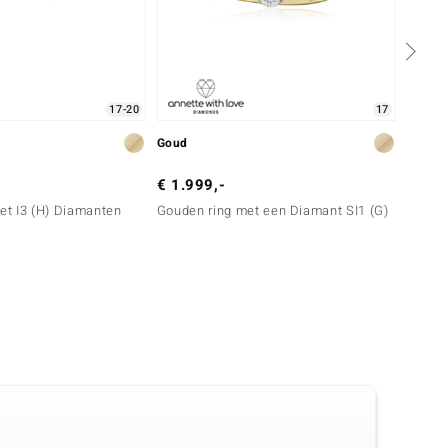
17-20
17
Goud
Zilver
€ 1.999,-
€ 129
met I3 (H) Diamanten
Gouden ring met een Diamant SI1 (G)
Zilver
Diama