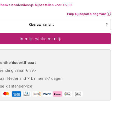
Rhodoliet
Sieraden in varianten
henksieradendoosje bijbestellen voor
€5,00
is
Toermalijn
Ringmaten
Hulp bij bepalen ringmaat
Kies uw variant
Geel
In mijn winkelmandje
chtheidscertificaat
zending vanaf € 79,-
naar
Nederland
binnen 3-7 dagen
se klantenservice