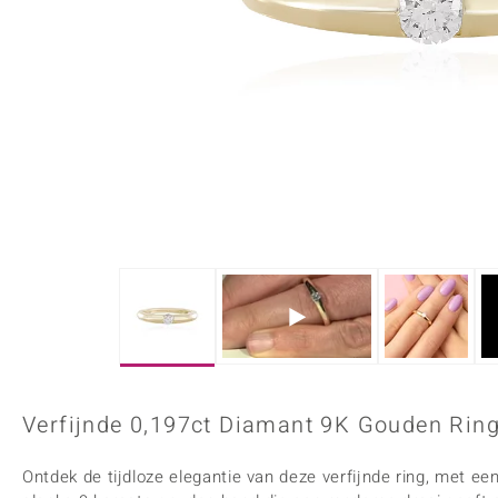
Onyx
Peridoot
Armbanden
Kralen sieraden
Custodana
Kunstreizen
Spinel
Tanzaniet
Accessoires
Bedels
Dagen
Mark Tremonti
Zirkoon
Sieradensets
Colliers
Edelstenen op kleur
Rood
Paars
Alle edelstenen
Verfijnde 0,197ct Diamant 9K Gouden Rin
Ontdek de tijdloze elegantie van deze verfijnde ring, met ee