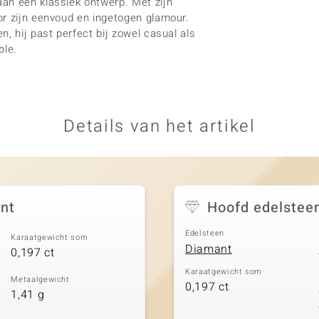
an een klassiek ontwerp. Met zijn
or zijn eenvoud en ingetogen glamour.
, hij past perfect bij zowel casual als
ble.
Details van het artikel
ant
Hoofd edelstee
Edelsteen
Karaatgewicht som
Diamant
0,197 ct
Karaatgewicht som
Metaalgewicht
0,197 ct
1,41 g