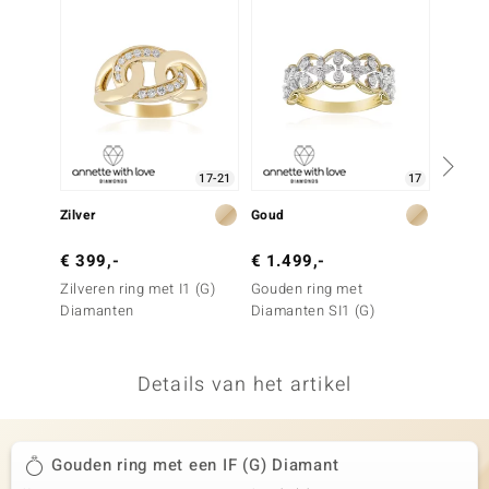
remonti
remonti
uwelo
 Gems
17-21
17
NO Collection
Zilver
Goud
Goud
va
€ 399,-
€ 1.499,-
€ 1.2
Zilveren ring met I1 (G)
Gouden ring met
Gouden
Diamanten
Diamanten SI1 (G)
Diaman
Details van het artikel
Minerale
Gouden ring met een IF (G) Diamant