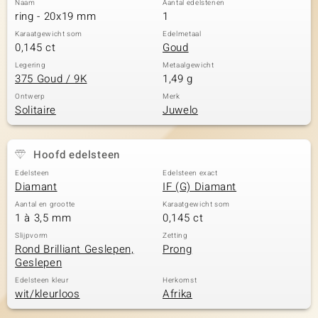
Naam
Aantal edelstenen
ring - 20x19 mm
1
Karaatgewicht som
Edelmetaal
0,145 ct
Goud
Legering
Metaalgewicht
375 Goud / 9K
1,49 g
Ontwerp
Merk
Solitaire
Juwelo
Hoofd edelsteen
Edelsteen
Edelsteen exact
Diamant
IF (G) Diamant
Aantal en grootte
Karaatgewicht som
1 à 3,5 mm
0,145 ct
Slijpvorm
Zetting
Rond Brilliant Geslepen,
Prong
Geslepen
Edelsteen kleur
Herkomst
wit/kleurloos
Afrika