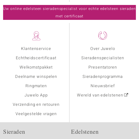
Uw online edelsteen sieradenspecialist voor echte edelsteen sieraden
met certificaat
Klantenservice
Over Juwelo
Echtheidscertificaat
Sieradenspecialisten
Welkomstpakket
Presentatoren
Deelname winspelen
Sieradenprogramma
Ringmaten
Nieuwsbrief
Juwelo App
Wereld van edelstenen
Verzending en retouren
Veelgestelde vragen
Sieraden
Edelstenen