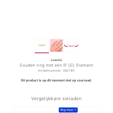
ana
Prince Designs
o
360°
Chic
d in Berlin
Juwelo
Gouden ring met een IF (G) Diamant
insell
Artikelnummer: 9827BY
n Vogue
Dit product is op dit moment niet op voorraad.
e in Italy
Vergelijkbare sieraden
o Paraíso
izen
Nog maar 1
Nog m