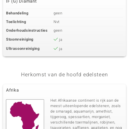
IF (G) Diamant
Behandeling
geen
Toelichting
Nvt
Onderhoudsinstructies
geen
Stoomreiniging
ja
Ultrasoonreiniging
ja
Herkomst van de hoofd edelsteen
Afrika
Het Afrikaanse continent is rijk aan de
meest uiteenlopende edelstenen, zoals
de smaragd, aquamarijn, amethist,
tijgeroog, spessartien, morganiet,
verschillende toermalijnen, robijnen,
tsavorieten, saffieren, apatieten, en nog