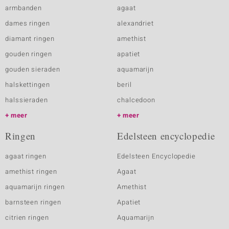
armbanden
agaat
dames ringen
alexandriet
diamant ringen
amethist
gouden ringen
apatiet
gouden sieraden
aquamarijn
halskettingen
beril
halssieraden
chalcedoon
meer
meer
Ringen
Edelsteen encyclopedie
agaat ringen
Edelsteen Encyclopedie
amethist ringen
Agaat
aquamarijn ringen
Amethist
barnsteen ringen
Apatiet
citrien ringen
Aquamarijn