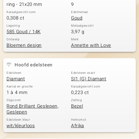
ring - 21x20 mm
9
Karaatgewicht som
Edelmetaal
0,308 ct
Goud
Legering
Metaalgewicht
585 Goud / 14K
3,97 g
Ontwerp
Merk
Bloemen design
Annette with Love
Hoofd edelsteen
Edelsteen
Edelsteen exact
Diamant
SI1 (G) Diamant
Aantal en grootte
Karaatgewicht som
1 à 4 mm
0,223 ct
Slijpvorm
Zetting
Rond Brilliant Geslepen,
Bezel
Geslepen
Edelsteen kleur
Herkomst
wit/kleurloos
Afrika