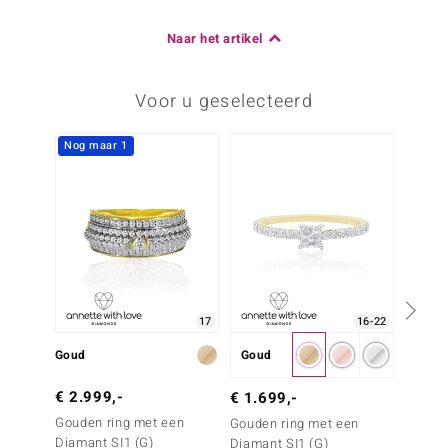
Naar het artikel
Voor u geselecteerd
Nog maar 1
17
16-22
Goud
Goud
Goud
€ 2.999,-
€ 1.699,-
€ 999
Gouden ring met een
Gouden ring met een
Gouden
Diamant SI1 (G)
Diamant SI1 (G)
Diaman