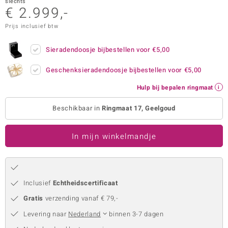
slechts
€ 2.999,-
remonti
Prijs inclusief btw
remonti
Sieradendoosje bijbestellen voor
€5,00
uwelo
Geschenksieradendoosje bijbestellen voor
€5,00
 Gems
Hulp bij bepalen ringmaat
NO Collection
Beschikbaar in
Ringmaat 17, Geelgoud
va
In mijn winkelmandje
Inclusief
Echtheidscertificaat
Gratis
verzending vanaf € 79,-
Minerale
Levering naar
Nederland
binnen 3-7 dagen