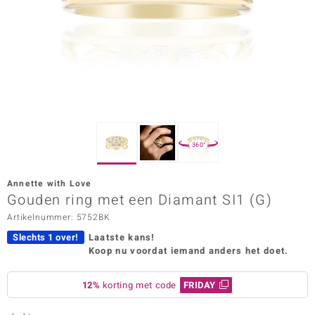
ana
Prince Designs
o
Chic
360°
d in Berlin
Annette with Love
insell
Gouden ring met een Diamant SI1 (G)
Artikelnummer: 5752BK
n Vogue
Slechts 1 over!
Laatste kans!
e in Italy
Koop nu voordat iemand anders het doet.
o Paraíso
12%
korting met code
FRIDAY
izen