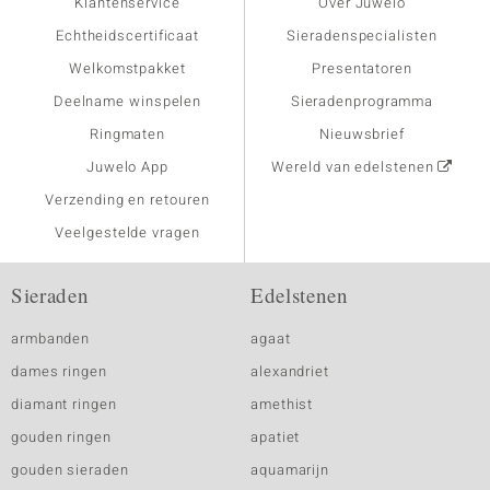
Klantenservice
Over Juwelo
Echtheidscertificaat
Sieradenspecialisten
Welkomstpakket
Presentatoren
Deelname winspelen
Sieradenprogramma
Ringmaten
Nieuwsbrief
Juwelo App
Wereld van edelstenen
Verzending en retouren
Veelgestelde vragen
Sieraden
Edelstenen
armbanden
agaat
dames ringen
alexandriet
diamant ringen
amethist
gouden ringen
apatiet
gouden sieraden
aquamarijn