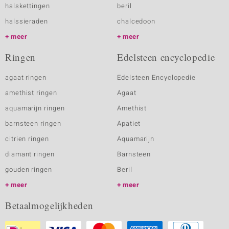
halskettingen
beril
halssieraden
chalcedoon
meer
meer
Ringen
Edelsteen encyclopedie
agaat ringen
Edelsteen Encyclopedie
amethist ringen
Agaat
aquamarijn ringen
Amethist
barnsteen ringen
Apatiet
citrien ringen
Aquamarijn
diamant ringen
Barnsteen
gouden ringen
Beril
meer
meer
Betaalmogelijkheden