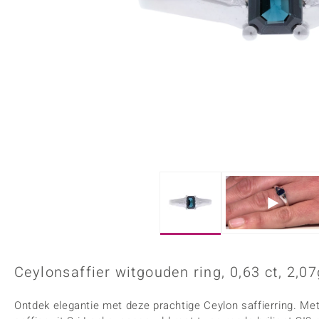
Onyx
Peridoot
Armbanden
Kralen sieraden
Custodana
Kunstreizen
Spinel
Tanzaniet
Accessoires
Bedels
Dagen
Mark Tremonti
Zirkoon
Sieradensets
Colliers
Edelstenen op kleur
Rood
Paars
Alle edelstenen
Ceylonsaffier witgouden ring, 0,63 ct, 2,07
Ontdek elegantie met deze prachtige Ceylon saffierring. M