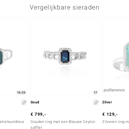
Vergelijkbare sieraden
16-20
17
Goud
Zilver
€ 799,-
€ 129,-
petroleumkleur
Gouden ring met een Blauwe Ceylon
Zilveren ring m
saffier