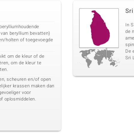
Sr
In S
n berylliumhoudende
de 
van beryllium bevatten)
amet
en/holten of toegevoegde
spin
De 
ikt om de kleur of de
Sri
ëren, om de kleur te
hten.
eten, scheuren en/of open
lijker krassen maken dan
gevoeliger voor
of oplosmiddelen.