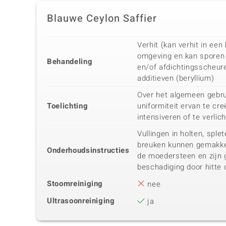
Blauwe Ceylon Saffier
Verhit (kan verhit in ee
omgeving en kan sporen 
Behandeling
en/of afdichtingsscheur
additieven (beryllium)
Over het algemeen gebru
Toelichting
uniformiteit ervan te cre
intensiveren of te verlic
Vullingen in holten, spl
breuken kunnen gemakke
Onderhoudsinstructies
de moedersteen en zijn 
beschadiging door hitte 
Stoomreiniging
nee
Ultrasoonreiniging
ja