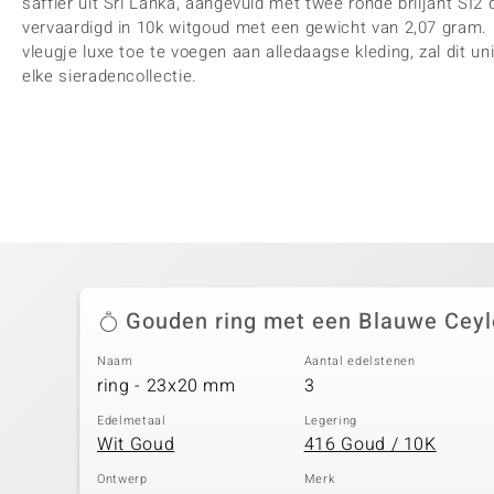
saffier uit Sri Lanka, aangevuld met twee ronde briljant SI2 d
vervaardigd in 10k witgoud met een gewicht van 2,07 gram. 
vleugje luxe toe te voegen aan alledaagse kleding, zal dit un
elke sieradencollectie.
Gouden ring met een Blauwe Ceylo
Naam
Aantal edelstenen
ring - 23x20 mm
3
Edelmetaal
Legering
Wit Goud
416 Goud / 10K
Ontwerp
Merk