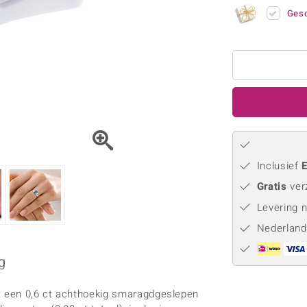
Parel
Kwarts
♦ Zilveren ringen
Vitale Minerale
Gesc
Topaas
Turkoo
♦ Zilveren oorbellen
♦ Zilveren hangers
♦ Zilveren armbanden
♦ Zilveren kettingen
Blauw
Groen
Platina sieraden
Inclusief
E
Gratis
ver
Levering 
Nederland
g
et een 0,6 ct achthoekig smaragdgeslepen