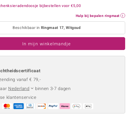
Rhodoliet
Sieraden in varianten
henksieradendoosje bijbestellen voor
€5,00
is
Toermalijn
Ringmaten
Hulp bij bepalen ringmaat
Beschikbaar in
Ringmaat 17, Witgoud
Geel
In mijn winkelmandje
chtheidscertificaat
zending vanaf € 79,-
naar
Nederland
binnen 3-7 dagen
se klantenservice