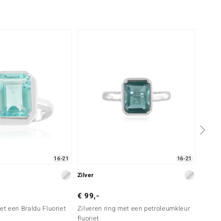
Nog m
16-21
16-21
Zilver
Goud
€ 99,-
€ 999
et een Braldu Fluoriet
Zilveren ring met een petroleumkleur
Gouden
fluoriet
Plains 