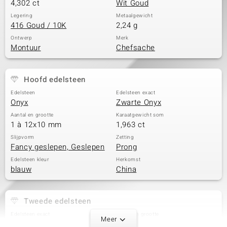
4,302 ct
Wit Goud
Legering
Metaalgewicht
416 Goud / 10K
2,24 g
Ontwerp
Merk
Montuur
Chefsache
Hoofd edelsteen
Edelsteen
Edelsteen exact
Onyx
Zwarte Onyx
Aantal en grootte
Karaatgewicht som
1 à 12x10 mm
1,963 ct
Slijpvorm
Zetting
Fancy geslepen, Geslepen
Prong
Edelsteen kleur
Herkomst
blauw
China
Tweede edelsteen
Edelsteen exact
Aantal en grootte
Meer
Zwitserse Blauwe Topaas
1 à 9x7 mm