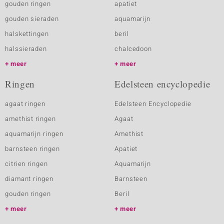
gouden ringen
apatiet
gouden sieraden
aquamarijn
halskettingen
beril
halssieraden
chalcedoon
meer
meer
Ringen
Edelsteen encyclopedie
agaat ringen
Edelsteen Encyclopedie
amethist ringen
Agaat
aquamarijn ringen
Amethist
barnsteen ringen
Apatiet
citrien ringen
Aquamarijn
diamant ringen
Barnsteen
gouden ringen
Beril
meer
meer