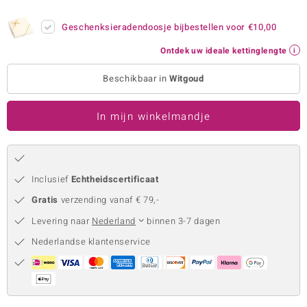
remonti
Geschenksieradendoosje bijbestellen voor
€10,00
remonti
Ontdek uw ideale kettinglengte
uwelo
Beschikbaar in
Witgoud
 Gems
In mijn winkelmandje
NO Collection
va
Inclusief
Echtheidscertificaat
Gratis
verzending vanaf € 79,-
Levering naar
Nederland
binnen 3-7 dagen
Nederlandse klantenservice
Minerale