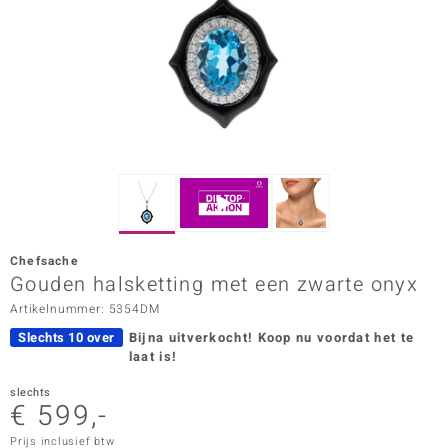
ana
Prince Designs
o
Chic
d in Berlin
Chefsache
insell
Gouden halsketting met een zwarte onyx
Artikelnummer: 5354DM
n Vogue
Slechts 10 over
Bijna uitverkocht!
Koop nu voordat het te
e in Italy
laat is!
o Paraíso
slechts
€ 599,-
izen
Prijs inclusief btw