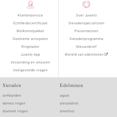
Klantenservice
Over Juwelo
Echtheidscertificaat
Sieradenspecialisten
Welkomstpakket
Presentatoren
Deelname winspelen
Sieradenprogramma
Ringmaten
Nieuwsbrief
Juwelo App
Wereld van edelstenen
Verzending en retouren
Veelgestelde vragen
Sieraden
Edelstenen
armbanden
agaat
dames ringen
alexandriet
diamant ringen
amethist