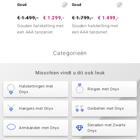
Goud
Goud
Goud
€ 1.499,-
€ 1.299,-
€ 1.799,-
€ 1.499,-
€ 599
Gouden halsketting met
Gouden halsketting met
Gouden
een AAA tanzaniet
een AAA tanzaniet
een AA
Aquama
Categorieën
Misschien vindt u dit ook leuk
Halskettingen met
Ringen met Onyx
Onyx
Hangers met Onyx
Oorbellen met Onyx
Sieraden met Zwarte
Armbanden met Onyx
Onyx