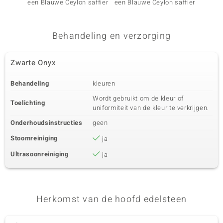
een Blauwe Ceylon saffier
een Blauwe Ceylon saffier
een he
Zetting
Herkomst
Prong
Afrika
Behandeling en verzorging
Zwarte Onyx
Behandeling
kleuren
Wordt gebruikt om de kleur of
Toelichting
uniformiteit van de kleur te verkrijgen.
Onderhoudsinstructies
geen
Stoomreiniging
ja
Ultrasoonreiniging
ja
Herkomst van de hoofd edelsteen