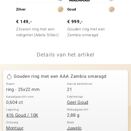
remonti
Zilver
Goud
Zilver
remonti
€ 149,-
€ 999,-
€ 99,
Zilveren ring met een
Gouden ring met een
Zilver
uwelo
indigoliet (Adela Silber)
Zambia-smaragd
Groene
 Gems
Details van het artikel
NO Collection
va
Gouden ring met een AAA Zambia smaragd
Naam
Aantal edelstenen
ring - 25x22 mm
21
Karaatgewicht som
Edelmetaal
0,604 ct
Geel Goud
Legering
Metaalgewicht
416 Goud / 10K
2,88 g
Minerale
Ontwerp
Merk
Montuur
Juwelo