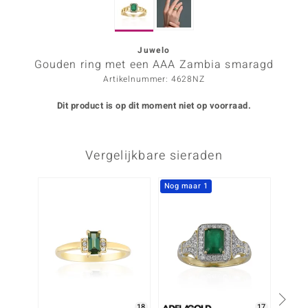
ana
Juwelo
Gouden ring met een AAA Zambia smaragd
Prince Designs
Artikelnummer: 4628NZ
o
Dit product is op dit moment niet op voorraad.
Chic
Vergelijkbare sieraden
d in Berlin
insell
Nog maar 1
-20%
n Vogue
e in Italy
o Paraíso
izen
18
17