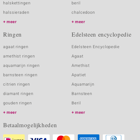
halskettingen
beril
halssieraden
chalcedoon
meer
meer
Ringen
Edelsteen encyclopedie
agaat ringen
Edelsteen Encyclopedie
amethist ringen
Agaat
aquamarijn ringen
Amethist
barnsteen ringen
Apatiet
citrien ringen
Aquamarijn
diamant ringen
Barnsteen
gouden ringen
Beril
meer
meer
Betaalmogelijkheden