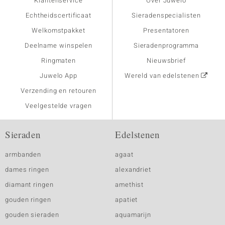
Klantenservice
Over Juwelo
Echtheidscertificaat
Sieradenspecialisten
Welkomstpakket
Presentatoren
Deelname winspelen
Sieradenprogramma
Ringmaten
Nieuwsbrief
Juwelo App
Wereld van edelstenen
Verzending en retouren
Veelgestelde vragen
Sieraden
Edelstenen
armbanden
agaat
dames ringen
alexandriet
diamant ringen
amethist
gouden ringen
apatiet
gouden sieraden
aquamarijn