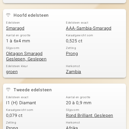
Hoofd edelsteen
Edelsteen
Edelsteen exact
Smaragd
AAA-Sambia-Smaragd
Aantal en grootte
Karaatgewicht som
1 à 6x4 mm
0,525 ct
Slijpvorm
Zetting
Oktagon Smaragd
Prong
Geslepen, Geslepen
Edelsteen kleur
Herkomst
groen
Zambia
Tweede edelsteen
Edelsteen exact
Aantal en grootte
I1 (H) Diamant
20 à 0,9 mm
Karaatgewicht som
Slijpvorm
0,079 ct
Rond Brilliant Geslepen
Zetting
Herkomst
Prong
Afrika