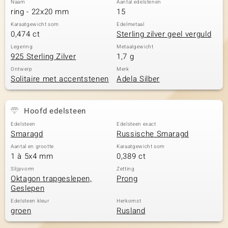
Naam
Aantal edelstenen
ring - 22x20 mm
15
Karaatgewicht som
Edelmetaal
0,474 ct
Sterling zilver geel verguld
Legering
Metaalgewicht
925 Sterling Zilver
1,7 g
Ontwerp
Merk
Solitaire met accentstenen
Adela Silber
Hoofd edelsteen
Edelsteen
Edelsteen exact
Smaragd
Russische Smaragd
Aantal en grootte
Karaatgewicht som
1 à 5x4 mm
0,389 ct
Slijpvorm
Zetting
Oktagon trapgeslepen,
Prong
Geslepen
Edelsteen kleur
Herkomst
groen
Rusland