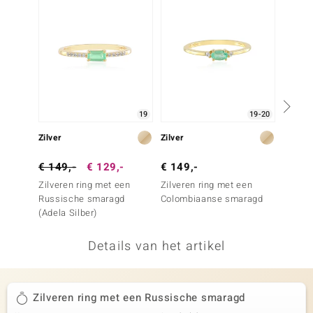
remonti
remonti
uwelo
 Gems
19
19-20
NO Collection
Zilver
Zilver
Zilver
va
€ 149,-
€ 129,-
€ 149,-
€ 249
Zilveren ring met een
Zilveren ring met een
Zilver
Russische smaragd
Colombiaanse smaragd
Colom
(Adela Silber)
Details van het artikel
Minerale
Zilveren ring met een Russische smaragd