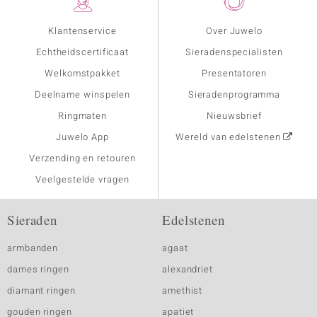
Klantenservice
Over Juwelo
Echtheidscertificaat
Sieradenspecialisten
Welkomstpakket
Presentatoren
Deelname winspelen
Sieradenprogramma
Ringmaten
Nieuwsbrief
Juwelo App
Wereld van edelstenen
Verzending en retouren
Veelgestelde vragen
Sieraden
Edelstenen
armbanden
agaat
dames ringen
alexandriet
diamant ringen
amethist
gouden ringen
apatiet