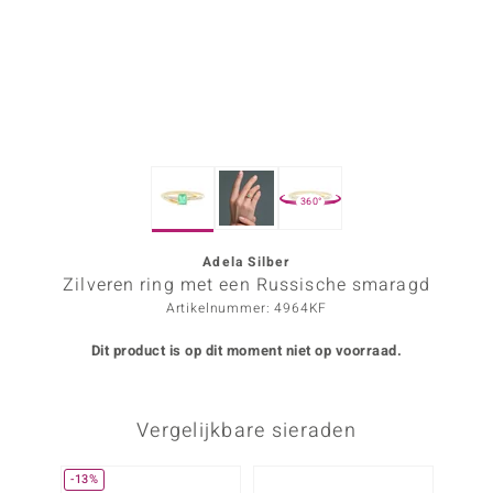
ana
Prince Designs
o
360°
Chic
d in Berlin
Adela Silber
Zilveren ring met een Russische smaragd
insell
Artikelnummer: 4964KF
n Vogue
Dit product is op dit moment niet op voorraad.
e in Italy
Vergelijkbare sieraden
o Paraíso
izen
-13%