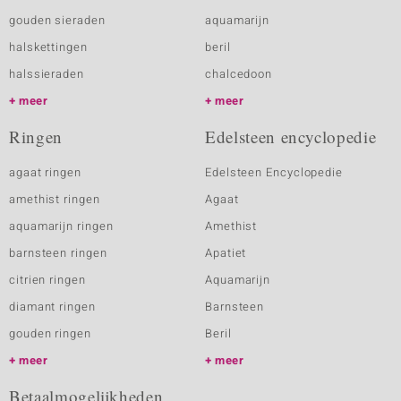
gouden sieraden
aquamarijn
halskettingen
beril
halssieraden
chalcedoon
meer
meer
Ringen
Edelsteen encyclopedie
agaat ringen
Edelsteen Encyclopedie
amethist ringen
Agaat
aquamarijn ringen
Amethist
barnsteen ringen
Apatiet
citrien ringen
Aquamarijn
diamant ringen
Barnsteen
gouden ringen
Beril
meer
meer
Betaalmogelijkheden