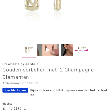
ana
Prince Designs
o
Chic
360°
d in Berlin
Ornaments by de Melo
insell
Gouden oorbellen met I2 Champagne
Diamanten
n Vogue
Artikelnummer: 6785FB
e in Italy
Slechts 4 over
Bijna uitverkocht!
Koop nu voordat het te laat
is!
o Paraíso
slechts
izen
€ 299,-