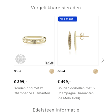
Vergelijkbare sieraden
Nog maar 1
17-20
Goud
Goud
Goud
€ 399,-
€ 499,-
€ 899
Gouden ring met I2
Gouden oorbellen met I2
Gouden
Champagne Diamanten
Champagne Diamanten
Champ
(de Melo Gold)
(de Me
Edelsteen informatie