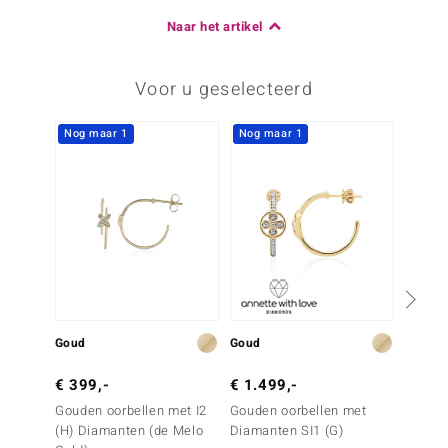
Naar het artikel
Voor u geselecteerd
Nog maar 1
Nog maar 1
-38%
Goud
Goud
Goud
€ 399,-
€ 1.499,-
€ 799
Gouden oorbellen met I2
Gouden oorbellen met
Gouden
(H) Diamanten (de Melo
Diamanten SI1 (G)
Champ