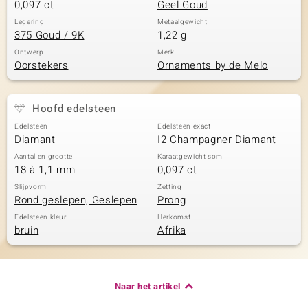
0,097 ct
Geel Goud
Legering
Metaalgewicht
375 Goud / 9K
1,22 g
Ontwerp
Merk
Oorstekers
Ornaments by de Melo
Hoofd edelsteen
Edelsteen
Edelsteen exact
Diamant
I2 Champagner Diamant
Aantal en grootte
Karaatgewicht som
18 à 1,1 mm
0,097 ct
Slijpvorm
Zetting
Rond geslepen, Geslepen
Prong
Edelsteen kleur
Herkomst
bruin
Afrika
Naar het artikel