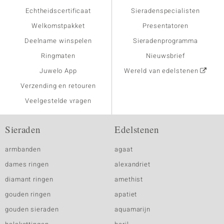
Echtheidscertificaat
Sieradenspecialisten
Welkomstpakket
Presentatoren
Deelname winspelen
Sieradenprogramma
Ringmaten
Nieuwsbrief
Juwelo App
Wereld van edelstenen
Verzending en retouren
Veelgestelde vragen
Sieraden
Edelstenen
armbanden
agaat
dames ringen
alexandriet
diamant ringen
amethist
gouden ringen
apatiet
gouden sieraden
aquamarijn