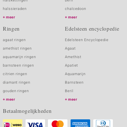
halskettingen
beril
halssieraden
chalcedoon
meer
meer
Ringen
Edelsteen encyclopedie
agaat ringen
Edelsteen Encyclopedie
amethist ringen
Agaat
aquamarijn ringen
Amethist
barnsteen ringen
Apatiet
citrien ringen
Aquamarijn
diamant ringen
Barnsteen
gouden ringen
Beril
meer
meer
Betaalmogelijkheden