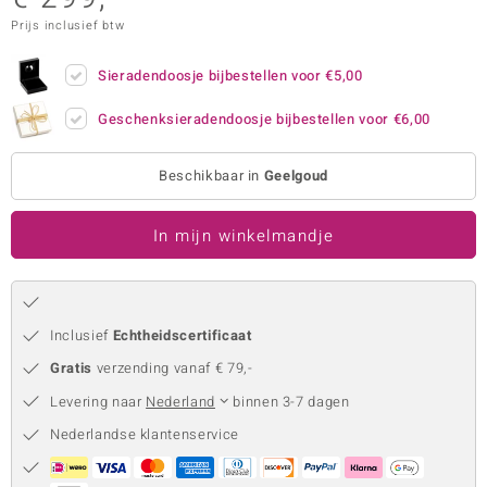
Prijs inclusief btw
remonti
remonti
Sieradendoosje bijbestellen voor
€5,00
uwelo
Geschenksieradendoosje bijbestellen voor
€6,00
 Gems
Beschikbaar in
Geelgoud
NO Collection
In mijn winkelmandje
va
Inclusief
Echtheidscertificaat
Gratis
verzending vanaf € 79,-
Levering naar
Nederland
binnen 3-7 dagen
Minerale
Nederlandse klantenservice