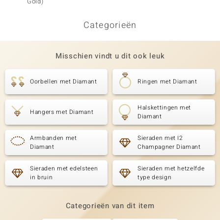
Gold)
(de Me
Categorieën
Misschien vindt u dit ook leuk
Oorbellen met Diamant
Ringen met Diamant
Halskettingen met
Hangers met Diamant
Diamant
Armbanden met
Sieraden met I2
Diamant
Champagner Diamant
Sieraden met edelsteen
Sieraden met hetzelfde
in bruin
type design
Categorieën van dit item